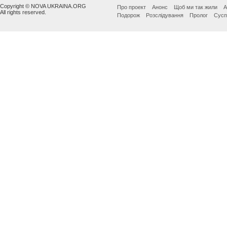
Copyright © NOVA UKRAINA.ORG
Про проект
Анонс
Щоб ми так жили
А
All rights reserved.
Подорож
Розслідування
Пролог
Сусп