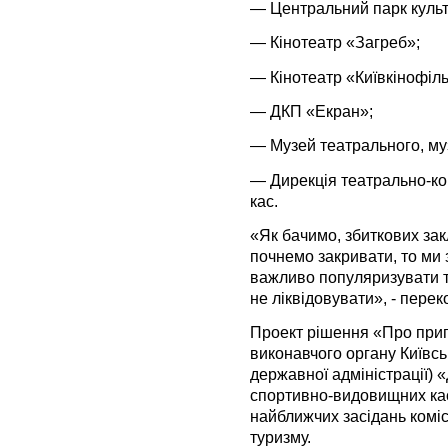
— Центральний парк культу
— Кінотеатр «Загреб»;
— Кінотеатр «Київкінофіл
— ДКП «Екран»;
— Музей театрального, муз
— Дирекція театрально-к
кас.
«Як бачимо, збиткових зак
почнемо закривати, то ми
важливо популяризувати те
не ліквідовувати», - пере
Проект рішення «Про при
виконавчого органу Київськ
державної адміністрації) 
спортивно-видовищних кас
найближчих засідань комісі
туризму.