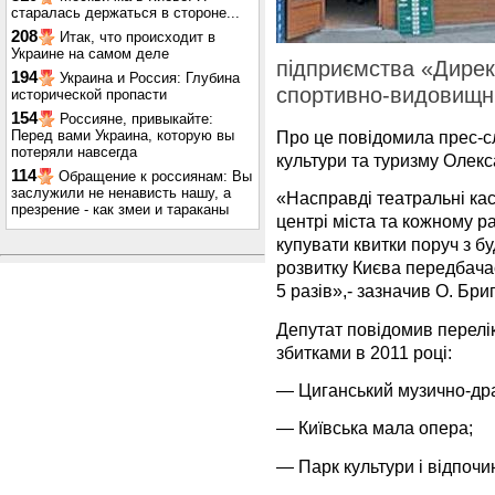
старалась держаться в стороне...
208
Итак, что происходит в
Украине на самом деле
підприємства «Дирек
194
Украина и Россия: Глубина
спортивно-видовищн
исторической пропасти
154
Россияне, привыкайте:
Перед вами Украина, которую вы
Про це повідомила прес-сл
потеряли навсегда
культури та туризму Олек
114
Обращение к россиянам: Вы
заслужили не ненависть нашу, а
«Насправді театральні кас
презрение - как змеи и тараканы
центрі міста та кожному ра
купувати квитки поруч з б
розвитку Києва передбачає
5 разів»,- зазначив О. Бри
Депутат повідомив перелік
збитками в 2011 році:
— Циганський музично-др
— Київська мала опера;
— Парк культури і відпочи