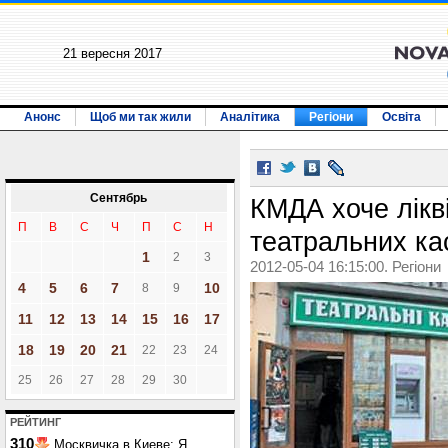
21 вересня 2017
Анонс
Щоб ми так жили
Аналітика
Регіони
Освіта
Сентябрь
КМДА хоче лікв
П
В
С
Ч
П
С
Н
театральних ка
1
2
3
2012-05-04 16:15:00. Регіони
4
5
6
7
10
8
9
11
12
13
14
15
16
17
18
19
20
21
22
23
24
25
26
27
28
29
30
РЕЙТИНГ
310
Москвичка в Киеве: Я