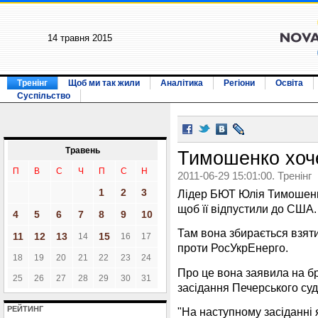
14 травня 2015
Тренінг
Щоб ми так жили
Аналітика
Регіони
Освіта
Суспільство
Травень
Тимошенко хоче
П
В
С
Ч
П
С
Н
2011-06-29 15:01:00. Тренінг
1
2
3
Лідер БЮТ Юлія Тимошенк
щоб її відпустили до США.
4
5
6
7
8
9
10
Там вона збирається взяти
11
12
13
15
14
16
17
проти РосУкрЕнерго.
18
19
20
21
22
23
24
Про це вона заявила на бр
25
26
27
28
29
30
31
засідання Печерського суд
РЕЙТИНГ
"На наступному засіданні