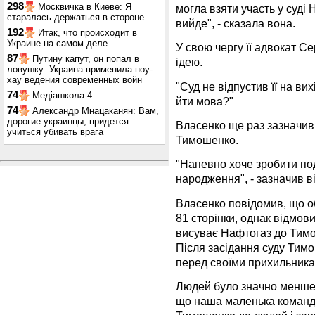
298
Москвичка в Киеве: Я
могла взяти участь у суді
старалась держаться в стороне...
вийде", - сказала вона.
192
Итак, что происходит в
Украине на самом деле
У свою чергу її адвокат С
87
Путину капут, он попал в
ідею.
ловушку: Украина применила ноу-
хау ведения современных войн
"Суд не відпустив її на ви
74
Медіашкола-4
йти мова?"
74
Александр Мнацаканян: Вам,
дорогие украинцы, придется
Власенко ще раз зазначив
учиться убивать врага
Тимошенко.
"Напевно хоче зробити по
народження", - зазначив ві
Власенко повідомив, що о
81 сторінки, однак відмови
висуває Нафтогаз до Тим
Після засідання суду Тим
перед своїми прихильника
Людей було значно менше,
що наша маленька команда