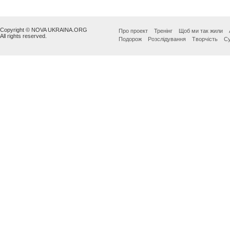
Copyright © NOVA UKRAINA.ORG
Про проект
Тренінг
Щоб ми так жили
All rights reserved.
Подорож
Розслідування
Творчість
Су