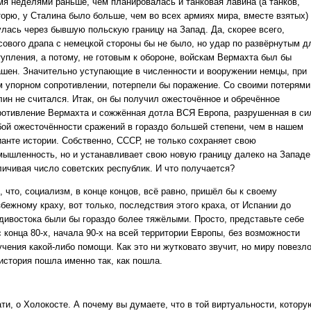
мя неделями раньше, чем планировалась и танковая лавина (а танков,
торю, у Сталина было больше, чем во всех армиях мира, вместе взятых)
улась через бывшую польскую границу на Запад. Да, скорее всего,
сового драпа с немецкой стороны бы не было, но удар по развёрнутым д
тупления, а потому, не готовым к обороне, войскам Вермахта был бы
ашен. Значительно уступающие в численности и вооружении немцы, при
м упорном сопротивлении, потерпели бы поражение. Со своими потерями
лин не считался. Итак, он бы получил ожесточённое и обречённое
ротивление Вермахта и сожжённая дотла ВСЯ Европа, разрушенная в си
бой ожесточённости сражений в гораздо большей степени, чем в нашем
ианте истории. Собственно, СССР, не только сохраняет свою
мышленность, но и устанавливает свою новую границу далеко на Западе
личивая число советских республик. И что получается?
, что, социализм, в конце концов, всё равно, пришёл бы к своему
бежному краху, вот только, последствия этого краха, от Испании до
дивостока были бы гораздо более тяжёлыми. Просто, представьте себе
 конца 80-х, начала 90-х на всей территории Европы, без возможности
чения какой-либо помощи. Как это ни жутковато звучит, но миру повезло
история пошла именно так, как пошла.
ти, о Холокосте. А почему вы думаете, что в той виртуальности, котору