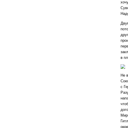
хоч
Сув
Над
Дву
пото
друг
про
пер
зак
в п
Не 
Сою
с Г
Раз
нап
что
дог
Мир
Гит
окре