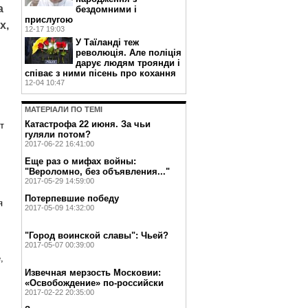
а
бездомними і
прислугою
х,
12-17 19:03
У Таїланді теж
революція. Але поліція
дарує людям троянди і
співає з ними пісень про кохання
12-04 10:47
МАТЕРIАЛИ ПО ТЕМI
Катастрофа 22 июня. За чьи
т
гуляли потом?
2017-06-22 16:41:00
Еще раз о мифах войны:
"Вероломно, без объявления..."
2017-05-29 14:59:00
Потерпевшие победу
я
2017-05-09 14:32:00
"Город воинской славы": Чьей?
2017-05-07 00:39:00
,
Извечная мерзость Московии:
«Освобождение» по-российски
2017-02-22 20:35:00