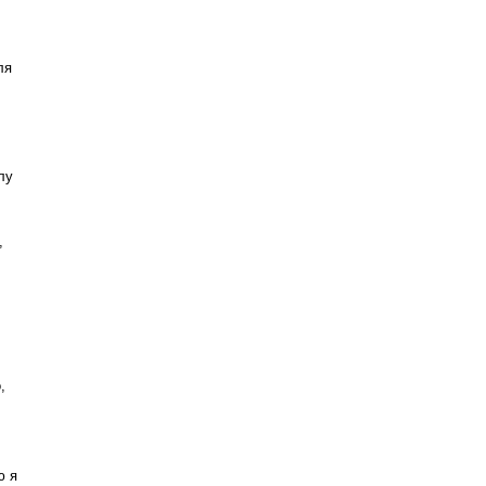
ля
лу
,
,
ю я