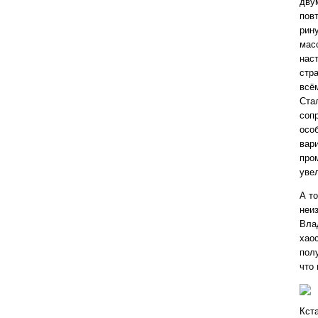
дву
пов
рин
мас
нас
стр
всё
Ста
соп
осо
вар
про
уве
А то
неиз
Вла
хаос
полу
что 
Кста