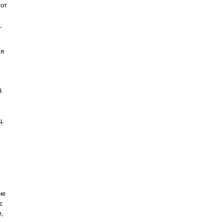
Вот
,
ся
й
ц.
не
с
е,