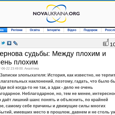
ика
Регіони
Освіта
Інтерв‘ю
Відео
Подорож
Розсл
1
ернова судьбы: Между плохим и
чень плохим
-06-22 23:49:00. Аналітика
Записки злопыхателя: История, как известно, не терпи
лагательных наклонений, поэтому, гадать, что было б
ди всё когда-то не так, а эдак - дело не очень
годарное. Неблагодарное, но, тем не менее, интересно
о даёт лишний шанс понять и объяснить, по крайней
ре, самому себе причины и движущие силы многих
бытий, имевших место в прошлом, давнем и не столь у