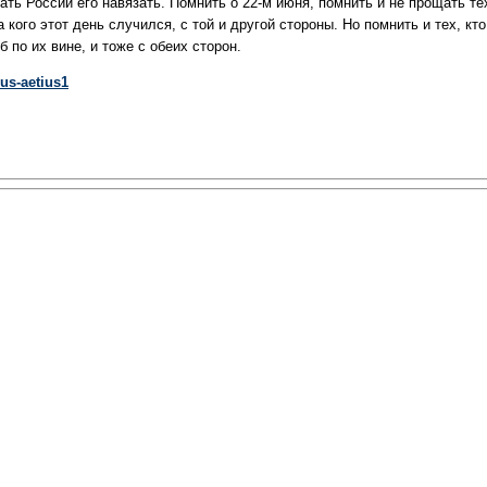
ать России его навязать. Помнить о 22-м июня, помнить и не прощать те
а кого этот день случился, с той и другой стороны. Но помнить и тех, кто
б по их вине, и тоже с обеих сторон.
ius-aetius1