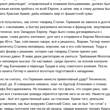
докол революции", отправленный в плавание большевиками, должен был
езным катком пройтись по всей Европе, а затем, ему в спину должна бы
рить Красная Армия, дабы избавить мир от фашистской чумы.
всё получилось, как хотел товарищ Сталин. Германия не завязла в долго
не с союзниками, а быстро разгромила англичан и французов, оккупирова
ктически, всю Западную Европу. Надо было снова договариваться с
лером, снова делить континент, для чего и отправили в Берлин Молотова
ре 40-го. Там, собственно говоря, всё и решилось. Вернее, Гитлер понял
аппетиты Сталина непомерны, впрочем, как и его собственные. Тогда и
шёл фюрер к решению, которое сам товарищ Сталин принял уже
таточно давно. В мире двум диктаторам не ужиться. Требования Молото
и непомерно высоки. Он настаивал, среди прочего, на полном контроле
Р над Балканами и переходе Турции в зону советского влияния. После
го визита Гитлер и занялся вплотную подготовкой к нападению.
но ли считать, что Германия нанесла превентивный удар? Технически,
алуй, да. И совершенно неважно, знал ли Адольф Алоизович о планах
ифа Виссарионовича. Не понимать же того факта, что скорее рано, чем
но вся сталинская громада обратится против него он не мог. Нанести уд
вым - был его единственный шанс на спасение. Кроме того, реальное
ставление, как был вооружён Советский Союз, как он был "не готов" к
не, немцы получили уже после её начала, увидев военную технику Крас