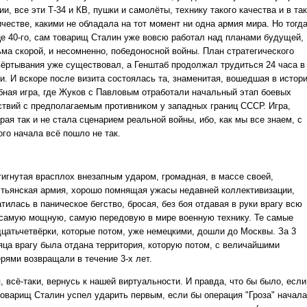
и, все эти Т-34 и КВ, пушки и самолёты, технику такого качества и в та
честве, какими не обладала на тот момент ни одна армия мира. Но тогда
це 40-го, сам товарищ Сталин уже вовсю работал над планами будущей,
ьма скорой, и несомненно, победоносной войны. План стратегического
вёртывания уже существовал, а Генштаб продолжал трудиться 24 часа в
ки. И вскоре после визита состоялась та, знаменитая, вошедшая в истор
бная игра, где Жуков с Павловым отработали начальный этап боевых
ствий с предполагаемым противником у западных границ СССР. Игра,
рая так и не стала сценарием реальной войны, ибо, как мы все знаем, с
ого начала всё пошло не так.
тигнутая врасплох внезапным ударом, громадная, в массе своей,
стьянская армия, хорошо помнящая ужасы недавней коллективизации,
тилась в паническое бегство, бросая, без боя отдавая в руки врагу всю
 самую мощную, самую передовую в мире военную технику. Те самые
дцатьчетвёрки, которые потом, уже немецкими, дошли до Москвы. За 3
яца врагу была отдана территория, которую потом, с величайшими
ерями возвращали в течение 3-х лет.
, всё-таки, вернусь к нашей виртуальности. И правда, что бы было, если
товарищ Сталин успел ударить первым, если бы операция "Гроза" начал