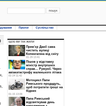
ідування
Пролог
Суспільство
0
ЩОБ МИ ТАК ЖИЛИ
Прем'єр Данії сама
чистить вулиці
Копенгагена від снігу
01-29 13:41
Пішов у відставку
міністр внутрішніх
справ… Румунії. Через
т
авіакатастрофу маленького літака
ы,
01-24 11:42
Мотоцикл Папи
Римського продадуть,
е,
щоб потратити гроші на
бідних
01-15 13:09
Папа Римський
відсвяткував день
ж
народження з