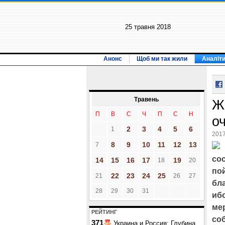
25 травня 2018
Анонс
Щоб ми так жили
Аналіт
Травень
Ж
П
В
С
Ч
П
С
Н
о
2
3
4
5
6
1
2017
8
9
10
11
12
13
7
сос
14
15
16
17
19
18
20
пой
22
23
24
25
21
26
27
бла
28
29
30
31
иб
ме
РЕЙТИНГ
со
371
Украина и Россия: Глубина