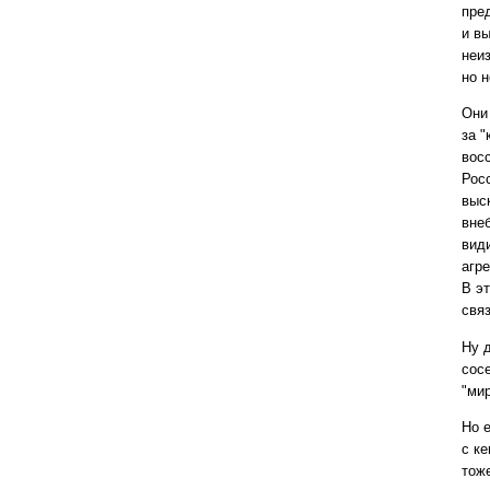
пре
и вы
неи
но н
Они
за 
вос
Рос
выс
внеб
вид
агр
В э
свя
Ну д
сос
"ми
Но е
с ке
тоже