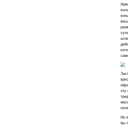
Арми
коли
кон
вес
раз
сут
шта
дей
кото
сам
Зас
кре
обра
эту
три
мес
пот
Но я
бы 