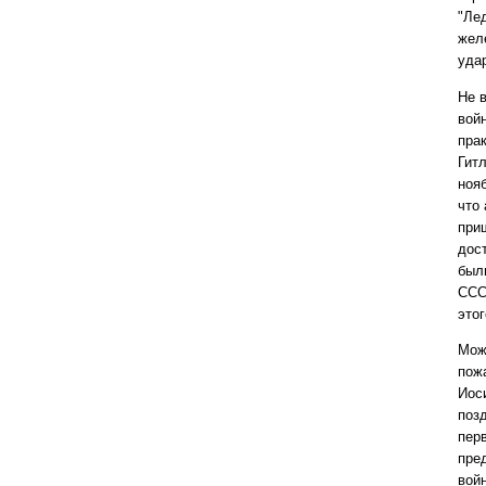
"Ле
жел
уда
Не 
вой
пра
Гит
нояб
что 
при
дос
был
ССС
это
Мож
пож
Иос
позд
пер
пред
вой