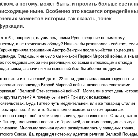
ёком, а потому, может быть, и пролить больше света н
оисходящее ныне. Особенно это касается определённы
чевых моментов истории, так сказать, точек
фуркации.
, что бы, например, случилось, прими Русь крещение по римскому,
инскому, а не греческому обряду? Или как бы развивались события, если
Сербия приняла требования Австро-Венгрии после убийства эрцгерцога
динанда. Глядишь, и не было бы никакой Первой Мировой войны, а значи
сех последовавших за ней революций, со всеми вытекающими отсюда
ледствиями, а значит и мир нынешний был бы абсолютно другим.
относится и к нынешней дате - 22 июня, дню начала самого крупного и
вопролитного эпизода Второй Мировой войны, названного советскими
ториками" "Великой Отечественной войной". Могла ли в этот день истори
ти другим путём? А почему бы и нет? При двух возможных
тоятельствах. Будь Гитлер чуть медлительней, или же товарищ Сталин
ь расторопнее. И то, и то было вполне возможно по тем временам.
твенно говоря, всё, о чём я здесь пишу, давно известно - Сталин, так же
 и Гитлер, планировал воевать с Германией, а потому проводил скрытую
илизацию. Многомиллионная армия развёртывалась у западных границ
етского Союза. Да, предвидя истерику адептов религии Великой Победы,