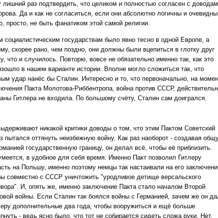
у лишний раз подтвердить, что целиком и полностью согласен с довода
орова. Да и как не согласиться, если они абсолютно логичны и очевидны
о, просто, не быть фанатиком этой самой религии.
м социалистическим государствам было явно тесно в одной Европе, а
му, скорее рано, чем поздно, они должны были вцепиться в глотку друг
у, что и случилось. Повторю, вовсе не обязательно именно так, как это
изошло в нашем варианте истории. Вполне могло сложиться так, что
вым удар нанёс бы Сталин. Интересно и то, что первоначально, на моме
лючения Пакта Молотова-Риббентропа, война против СССР, действительн
ланы Гитлера не входила. По большому счёту, Сталин сам доигрался.
выдерживают никакой критики доводы о том, что этим Пактом Советский
з пытался оттянуть неизбежную войну. Как раз наоборот - создавая общ
ерманией государственную границу, он делал всё, чтобы её приблизить.
умеется, в удобное для себя время. Именно Пакт позволил Гитлеру
асть на Польшу, именно поэтому немцы так настаивали на его заключени
бы совместно с СССР уничтожить "уродливое детище версальского
овора". И, опять же, именно заключение Пакта стало началом Второй
овой войны. Если Сталин так боялся войны с Германией, зачем же он да
леру дополнительные два года, чтобы вооружиться и ещё больше
пнуть - ведь ясно было, что тот не собирается сидеть сложа руки. Нет,