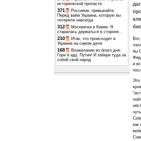
исторической пропасти
дал
371
Россияне, привыкайте:
пр
Перед вами Украина, которую вы
клю
потеряли навсегда
би
312
Москвичка в Киеве: Я
старалась держаться в стороне...
210
Итак, что происходит в
Вот
Украине на самом деле
лат
168
Возжелание во благо дня:
бы 
Гори в аду, Путин! И забери туда за
Фер
собой свой народ
и в
пос
Это 
кро
"ис
пой
обс
чут
Собс
как
моб
Сов