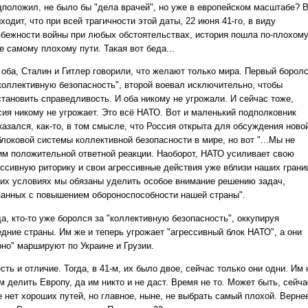
дположил, не было бы "дела врачей", но уже в европейском масштабе? 
ходит, что при всей трагичности этой даты, 22 июня 41-го, в виду
збежности войны при любых обстоятельствах, история пошла по-плохому
е самому плохому пути. Такая вот беда...
 оба, Сталин и Гитлер говорили, что желают только мира. Первый борол
"коллективную безопасность", второй воевал исключительно, чтобы
становить справедливость. И оба никому не угрожали. И сейчас тоже,
сия никому не угрожает. Это всё НАТО. Вот и маленький подполковник
казался, как-то, в том смысле, что Россия открыта для обсуждения ново
локовой системы коллективной безопасности в мире, но вот "...Мы не
им положительной ответной реакции. Наоборот, НАТО усиливает свою
ессивную риторику и свои агрессивные действия уже вблизи наших грани
тих условиях мы обязаны уделить особое внимание решению задач,
занных с повышением обороноспособности нашей страны".
а, кто-то уже боролся за "коллективную безопасность", оккупируя
едние страны. Им же и теперь угрожает "агрессивный блок НАТО", а они
рно" маршируют по Украине и Грузии.
сть и отличие. Тогда, в 41-м, их было двое, сейчас только они одни. Им 
м делить Европу, да им никто и не даст. Время не то. Может быть, сейча
 нет хороших путей, но главное, ныне, не выбрать самый плохой. Верне