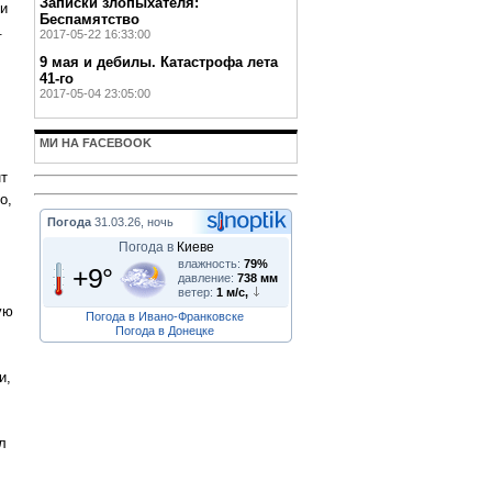
Записки злопыхателя:
ми
Беспамятство
.
2017-05-22 16:33:00
9 мая и дебилы. Катастрофа лета
41-го
2017-05-04 23:05:00
МИ НА FACEBOOK
нт
о,
Погода
31.03.26, ночь
Погода в
Киеве
влажность:
79%
+9°
давление:
738 мм
ветер:
1 м/с,
ую
Погода в Ивано-Франковске
Погода в Донецке
и,
л