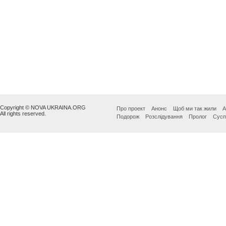
Copyright © NOVA UKRAINA.ORG
Про проект
Анонс
Щоб ми так жили
А
All rights reserved.
Подорож
Розслідування
Пролог
Сусп