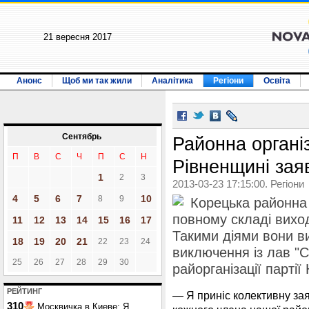
21 вересня 2017
Анонс
Щоб ми так жили
Аналітика
Регіони
Освіта
Сентябрь
Районна органі
П
В
С
Ч
П
С
Н
Рівненщині зая
1
2
3
2013-03-23 17:15:00. Регіони
4
5
6
7
10
8
9
Корецька районна 
повному складі виходи
11
12
13
14
15
16
17
Такими діями вони в
18
19
20
21
22
23
24
виключення із лав "С
25
26
27
28
29
30
райорганізації парті
РЕЙТИНГ
— Я приніс колективну заяв
310
Москвичка в Киеве: Я