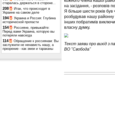
кожного члена нашої район
старалась держаться в стороне...
на засідання, - розповів п
208
Итак, что происходит в
Я більше шести років був
Украине на самом деле
розбудував нашу районну о
194
Украина и Россия: Глубина
інших побратимів виключил
исторической пропасти
власну думку.
154
Россияне, привыкайте:
Перед вами Украина, которую вы
потеряли навсегда
114
Обращение к россиянам: Вы
Текст заяви про вихід з па
заслужили не ненависть нашу, а
ВО "Свобода"
презрение - как змеи и тараканы