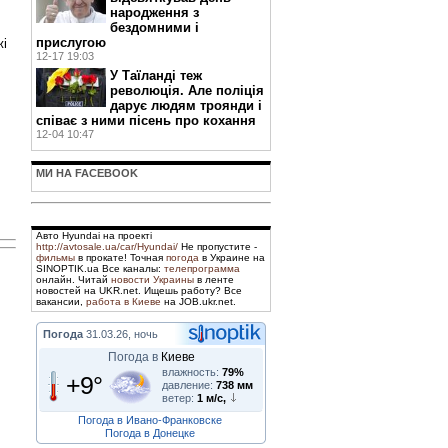
народження з
бездомними і
прислугою
жі
12-17 19:03
У Таїланді теж
революція. Але поліція
дарує людям троянди і
співає з ними пісень про кохання
12-04 10:47
МИ НА FACEBOOK
Авто Hyundai на проекті
http://avtosale.ua/car/Hyundai/
Не пропустите -
фильмы
в прокате! Точная
погода
в Украине на
SINOPTIK.ua Все каналы:
телепрограмма
онлайн. Читай
новости Украины
в ленте
новостей на UKR.net. Ищешь работу? Все
вакансии,
работа в Киеве
на JOB.ukr.net.
Погода
31.03.26, ночь
Погода в
Киеве
влажность:
79%
+9°
давление:
738 мм
ветер:
1 м/с,
Погода в Ивано-Франковске
Погода в Донецке