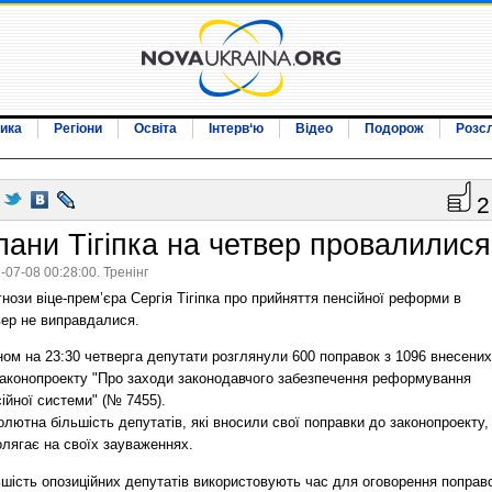
ика
Регіони
Освіта
Інтерв‘ю
Відео
Подорож
Розс
2
лани Тігіпка на четвер провалилися
-07-08 00:28:00. Тренінг
нози віце-прем’єра Сергія Тігіпка про прийняття пенсійної реформи в
вер не виправдалися.
ом на 23:30 четверга депутати розглянули 600 поправок з 1096 внесених
законопроекту "Про заходи законодавчого забезпечення реформування
ійної системи" (№ 7455).
лютна більшість депутатів, які вносили свої поправки до законопроекту,
олягає на своїх зауваженнях.
ьшість опозиційних депутатів використовують час для оговорення поправ