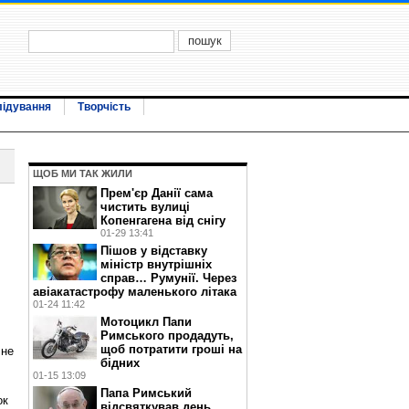
лідування
Творчість
ЩОБ МИ ТАК ЖИЛИ
Прем'єр Данії сама
чистить вулиці
Копенгагена від снігу
01-29 13:41
Пішов у відставку
міністр внутрішніх
справ… Румунії. Через
авіакатастрофу маленького літака
01-24 11:42
Мотоцикл Папи
Римського продадуть,
щоб потратити гроші на
 не
бідних
01-15 13:09
Папа Римський
ок
відсвяткував день