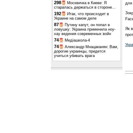
298
Москвичка в Киеве: Я
для 
старалась держаться в стороне...
Зокр
192
Итак, что происходит в
Украине на самом деле
Fac
87
Путину капут, он попал в
Як в
ловушку: Украина применила ноу-
хау ведения современных войн
прот
74
Медіашкола-4
Укр
74
Александр Мнацаканян: Вам,
дорогие украинцы, придется
учиться убивать врага