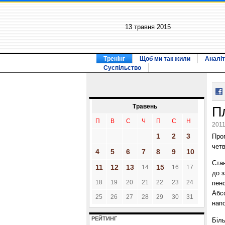
13 травня 2015
Тренінг
Щоб ми так жили
Аналіт
Суспільство
Травень
П
П
В
С
Ч
П
С
Н
2011
1
2
3
Прог
чет
4
5
6
7
8
9
10
Стан
11
12
13
15
14
16
17
до 
18
19
20
21
22
23
24
пенс
Абсо
25
26
27
28
29
30
31
нап
РЕЙТИНГ
Біл