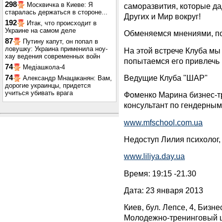
298
Москвичка в Киеве: Я
саморазвития, которые да
старалась держаться в стороне...
Других и Мир вокруг!
192
Итак, что происходит в
Украине на самом деле
Обменяемся мнениями, по
87
Путину капут, он попал в
ловушку: Украина применила ноу-
На этой встрече Клуба м
хау ведения современных войн
попытаемся его привлечь 
74
Медіашкола-4
Ведущие Клуба "ШАР"
74
Александр Мнацаканян: Вам,
дорогие украинцы, придется
учиться убивать врага
Фоменко Марина бизнес-тр
консультант по гендерным
www.mfschool.com.ua
Недоступ Лилия психолог, 
www.liliya.day.ua
Время: 19:15 -21.30
Дата: 23 января 2013
Киев, бул. Лепсе, 4, Бизн
Молодежно-тренинговый ц