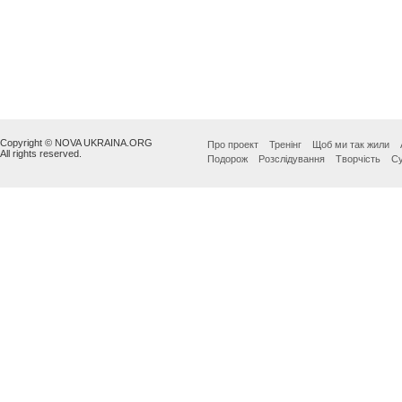
Copyright © NOVA UKRAINA.ORG
Про проект
Тренінг
Щоб ми так жили
All rights reserved.
Подорож
Розслідування
Творчість
Су