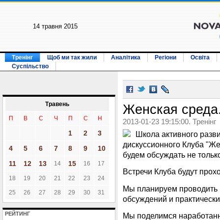
14 травня 2015
Тренінг
Щоб ми так жили
Аналітика
Регіони
Освіта
Суспільство
Травень
Женская среда
П
В
С
Ч
П
С
Н
2013-01-23 19:15:00. Тренінг
1
2
3
Школа активного разв
дискуссионного Клуба "Же
4
5
6
7
8
9
10
будем обсуждать не тольк
11
12
13
15
14
16
17
Встречи Клуба будут прох
18
19
20
21
22
23
24
Мы планируем проводить 
25
26
27
28
29
30
31
обсуждений и практически
РЕЙТИНГ
Мы поделимся наработан