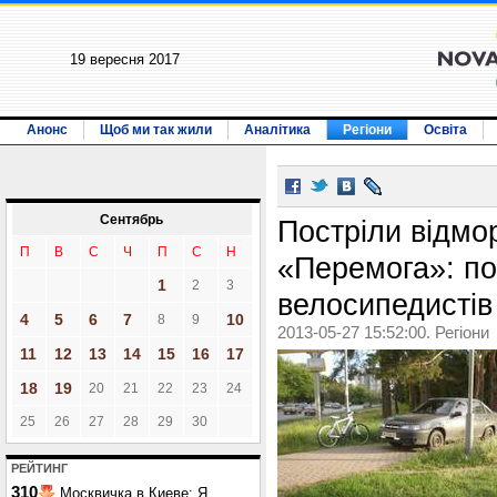
19 вересня 2017
Анонс
Щоб ми так жили
Аналітика
Регіони
Освіта
Сентябрь
Постріли відмо
П
В
С
Ч
П
С
Н
«Перемога»: п
1
2
3
велосипедистів
4
5
6
7
10
8
9
2013-05-27 15:52:00. Регіони
11
12
13
14
15
16
17
18
19
20
21
22
23
24
25
26
27
28
29
30
РЕЙТИНГ
310
Москвичка в Киеве: Я