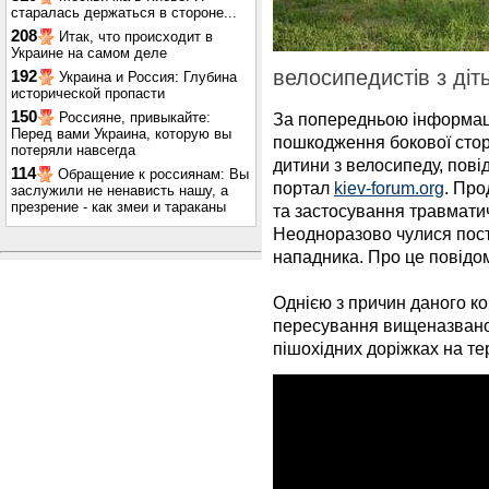
старалась держаться в стороне...
208
Итак, что происходит в
Украине на самом деле
велосипедистів з діт
192
Украина и Россия: Глубина
исторической пропасти
150
Россияне, привыкайте:
За попередньою інформац
Перед вами Украина, которую вы
пошкодження бокової стор
потеряли навсегда
дитини з велосипеду, пов
114
Обращение к россиянам: Вы
портал
kiev-forum.org
. Про
заслужили не ненависть нашу, а
презрение - как змеи и тараканы
та застосування травматичн
Неодноразово чулися пост
нападника. Про це повідо
Однією з причин даного к
пересування вищеназвано
пішохідних доріжках на тер