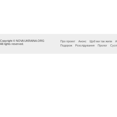
Copyright © NOVA UKRAINA.ORG
Про проект
Анонс
Щоб ми так жили
А
All rights reserved.
Подорож
Розслідування
Пролог
Сусп