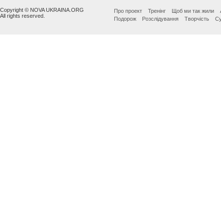
Copyright © NOVA UKRAINA.ORG
Про проект
Тренінг
Щоб ми так жили
All rights reserved.
Подорож
Розслідування
Творчість
Су