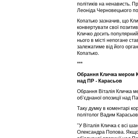
політиків на ненависть. 
Леоніда Черновецького пок
Копатько зазначив, що Кл
конвертувати свої позитивн
Кличко досить популярний 
нього в місті непогане ста
залежатиме від його орган
Копатько.
***
Обрання Кличка мером К
над ПР - Карасьов
Обрання Віталія Кличка м
об’єднаної опозиції над Па
Таку думку в коментарі к
політолог Вадим Карасьов
"У Віталія Кличка є всі ша
Олександра Попова. Якщо 