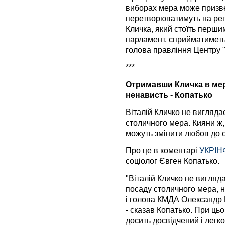
виборах мера може призвес
перетворюватимуть на рег
Кличка, який стоїть перши
парламент, сприйматиметь
голова правління Центру 
***
Отримавши Кличка в мер
ненависть - Копатько
Віталій Кличко не вигляд
столичного мера. Кияни ж,
можуть змінити любов до о
Про це в коментарі
УКРІ
соціолог Євген Копатько.
"Віталій Кличко не вигля
посаду столичного мера, н
і голова КМДА Олександр П
- сказав Копатько. При ць
досить досвідчений і легк