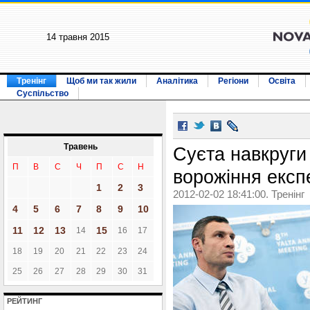
14 травня 2015
Тренінг
Щоб ми так жили
Аналітика
Регіони
Освіта
Суспільство
Травень
Суєта навкруги
П
В
С
Ч
П
С
Н
ворожіння експе
1
2
3
2012-02-02 18:41:00. Тренінг
4
5
6
7
8
9
10
11
12
13
15
14
16
17
18
19
20
21
22
23
24
25
26
27
28
29
30
31
РЕЙТИНГ