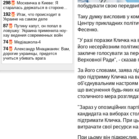
298
Москвичка в Киеве: Я
побудувати свою передви
старалась держаться в стороне...
192
Итак, что происходит в
Таку думку висловив у ко
Украине на самом деле
Центру прикладних політи
87
Путину капут, он попал в
Фесенко.
ловушку: Украина применила ноу-
хау ведения современных войн
"У разі поразки Кличка на
74
Медіашкола-4
його несерйозним політиком
74
Александр Мнацаканян: Вам,
закличе голосувати за пер
дорогие украинцы, придется
учиться убивать врага
Верховної Ради", - сказав 
За його словами, заява лі
про підтримку Кличка на 
об’єднувальним настроям 
що висунення будь-яких ка
столичного мера розглядат
"Зараз у опозиційних пар
кандидата на виборах сто
підтримати Кличка. При ць
витрачати свої ресурси на
При цьому він підкреслив