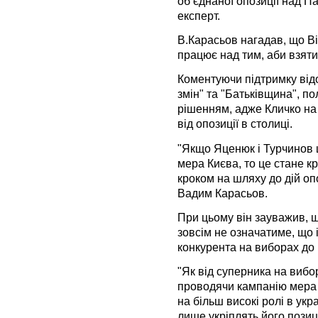
об’єднаної опозиції над Па
експерт.
В.Карасьов нагадав, що В
працює над тим, аби взяти
Коментуючи підтримку відо
змін" та "Батьківщина", п
рішенням, адже Кличко на 
від опозиції в столиці.
"Якщо Яценюк і Турчинов 
мера Києва, то це стане к
кроком на шляху до дій опо
Вадим Карасьов.
При цьому він зауважив, щ
зовсім не означатиме, що
конкурента на виборах до 
"Як від суперника на вибо
проводячи кампанію мера 
на більш високі ролі в укра
лише укріплять його позиці