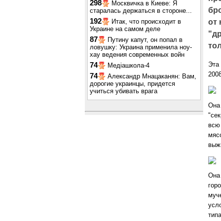
298
Москвичка в Киеве: Я
бр
старалась держаться в стороне...
192
Итак, что происходит в
от
Украине на самом деле
"д
87
Путину капут, он попал в
то
ловушку: Украина применила ноу-
хау ведения современных войн
Эта 
74
Медіашкола-4
2008
74
Александр Мнацаканян: Вам,
дорогие украинцы, придется
учиться убивать врага
Она
"се
всю
мяс
выж
Она
горо
муч
усл
тип