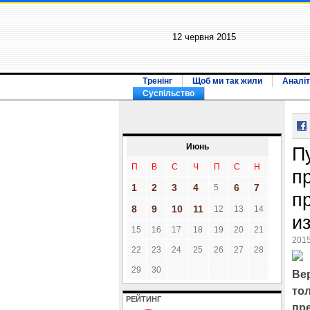
12 червня 2015
Тренінг
Щоб ми так жили
Аналіт
Суспільство
Июнь
П
П
В
С
Ч
П
С
Н
п
1
2
3
4
6
7
5
п
8
9
10
11
12
13
14
и
15
16
17
18
19
20
21
2015
22
23
24
25
26
27
28
29
30
Ве
то
РЕЙТИНГ
пр