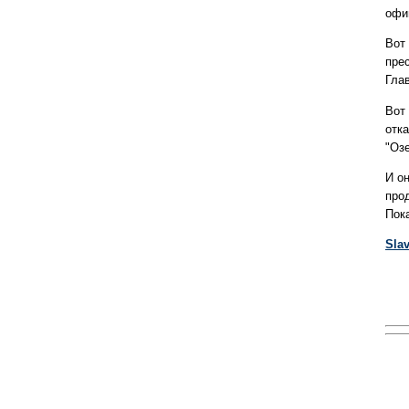
офи
Вот
пре
Гла
Вот
отк
"Озе
И о
про
Пок
Sla