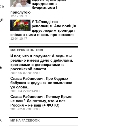
народження з
сь
бездомними і
прислугою
12-17 19:03
щё
У Таїланді теж
революція. Але поліція
дарує людям троянди і
співає з ними пісень про кохання
12-04 10:47
МАТЕРIАЛИ ПО ТЕМI
И вот, что я подумал: А ведь мы
реально имеем дело с дебилами,
кретинами и дегенератами в
сь
российской власти
2015-05-02 20:09:00
Слава Рабинович: Про бедных
бабушек и дедушек не замолвлю
уж слова...
2015-04-22 02:44:00
Слава Рабинович: Почему Крым –
не ваш? Да потому, что и вся
Россия – не ваш (+ ФОТО)
2015-02-05 20:07:00
а,
МИ НА FACEBOOK