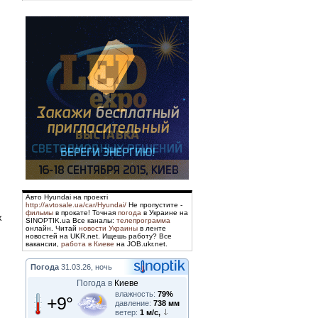
Авто Hyundai на проекті
http://avtosale.ua/car/Hyundai/
Не пропустите -
фильмы
в прокате! Точная
погода
в Украине на
х
SINOPTIK.ua Все каналы:
телепрограмма
онлайн. Читай
новости Украины
в ленте
новостей на UKR.net. Ищешь работу? Все
вакансии,
работа в Киеве
на JOB.ukr.net.
Погода
31.03.26, ночь
Погода в
Киеве
влажность:
79%
+9°
давление:
738 мм
ветер:
1 м/с,