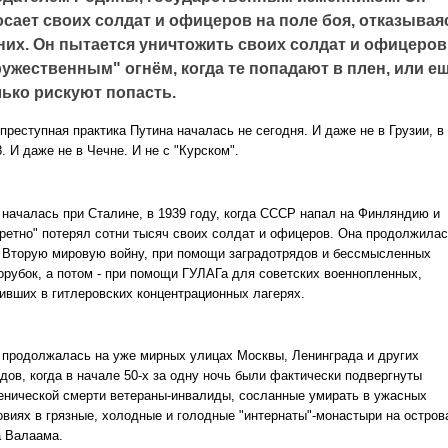
осает своих солдат и офицеров на поле боя, отказывая
 них. Он пытается уничтожить своих солдат и офицеров
ружественным" огнём, когда те попадают в плен, или е
лько рискуют попасть.
преступная практика Путина началась не сегодня. И даже не в Грузии, в
. И даже не в Чечне. И не с "Курском".
 началась при Сталине, в 1939 году, когда СССР напал на Финляндию и
кретно" потерял сотни тысяч своих солдат и офицеров. Она продолжила
 Вторую мировую войну, при помощи заградотрядов и бессмысленных
орубок, а потом - при помощи ГУЛАГа для советских военнопленных,
ивших в гитлеровских концентрационных лагерях.
 продолжалась на уже мирных улицах Москвы, Ленинграда и других
дов, когда в начале 50-х за одну ночь были фактически подвергнуты
енической смерти ветераны-инвалиды, сосланные умирать в ужасных
овиях в грязные, холодные и голодные "интернаты"-монастыри на остров
а Валаама.