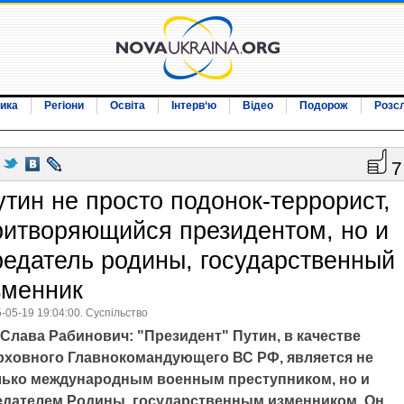
ика
Регіони
Освіта
Інтерв‘ю
Відео
Подорож
Розс
7
утин не просто подонок-террорист,
ритворяющийся президентом, но и
редатель родины, государственный
зменник
-05-19 19:04:00. Суспільство
Слава Рабинович: "Президент" Путин, в качестве
рховного Главнокомандующего ВС РФ, является не
лько международным военным преступником, но и
едателем Родины, государственным изменником. Он