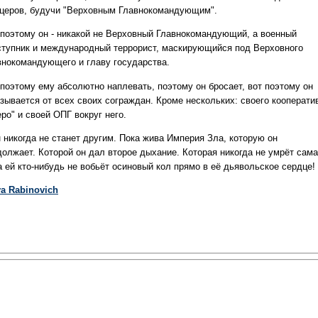
церов, будучи "Верховным Главнокомандующим".
 поэтому он - никакой не Верховный Главнокомандующий, а военный
ступник и международный террорист, маскирующийся под Верховного
внокомандующего и главу государства.
 поэтому ему абсолютно наплевать, поэтому он бросает, вот поэтому он
азывается от всех своих сограждан. Кроме нескольких: своего кооперати
ро" и своей ОПГ вокруг него.
н никогда не станет другим. Пока жива Империя Зла, которую он
должает. Которой он дал второе дыхание. Которая никогда не умрёт сама
а ей кто-нибудь не вобьёт осиновый кол прямо в её дьявольское сердце!
va Rabinovich