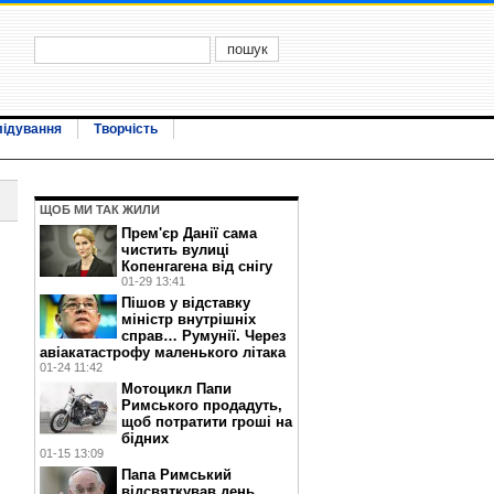
лідування
Творчість
ЩОБ МИ ТАК ЖИЛИ
Прем'єр Данії сама
чистить вулиці
Копенгагена від снігу
01-29 13:41
Пішов у відставку
міністр внутрішніх
справ… Румунії. Через
авіакатастрофу маленького літака
01-24 11:42
Мотоцикл Папи
Римського продадуть,
щоб потратити гроші на
бідних
01-15 13:09
Папа Римський
відсвяткував день