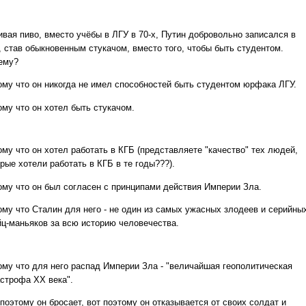
ивая пиво, вместо учёбы в ЛГУ в 70-х, Путин добровольно записался в
, став обыкновенным стукачом, вместо того, чтобы быть студентом.
ему?
ому что он никогда не имел способностей быть студентом юрфака ЛГУ.
ому что он хотел быть стукачом.
ому что он хотел работать в КГБ (представляете "качество" тех людей,
рые хотели работать в КГБ в те годы???).
ому что он был согласен с принципами действия Империи Зла.
ому что Сталин для него - не один из самых ужасных злодеев и серийны
йц-маньяков за всю историю человечества.
ому что для него распад Империи Зла - "величайшая геополитическая
астрофа XX века".
поэтому он бросает, вот поэтому он отказывается от своих солдат и