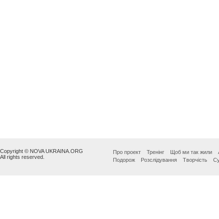
Copyright © NOVA UKRAINA.ORG
Про проект
Тренінг
Щоб ми так жили
All rights reserved.
Подорож
Розслідування
Творчість
Су