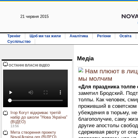
21 червня 2015
Тренінг
Щоб ми так жили
Аналітика
Регіони
Освіта
Суспільство
Медiа
ОСТАННI ВЛАСНI ВIДЕО
Нам плюют в лиц
мы молчим
«Для праздника толпе 
заметил Бродский. Подт
толпы. Как человек, сми
проживший в советском 
убеждения в тюрьму, не
Ігор Когут відкриває третій
набір до школи "Нова Україна"
благополучие, саму жизн
(ВІДЕО)
другие апостолы свободы
13:56
сдерживая рвоту от отв
Мета створення проекту
NovaUkraina.org (ВІДЕО)