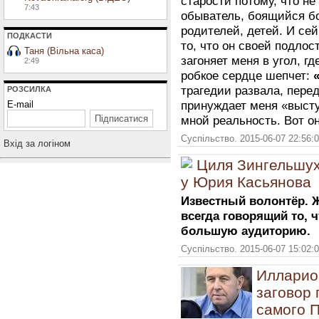
старости потому, что не
7:43
обыватель, боящийся б
родителей, детей. И се
ПОДКАСТИ
то, что он своей подлос
Таня (Вільна каса)
загоняет меня в угол, г
2:49
робкое сердце шепчет:
трагедии развала, перед
РОЗСИЛКА
E-mail
принуждает меня «высту
мной реальность. Вот о
Суспільство. 2015-06-07 22:56:
Вхiд за логiном
Циля Зингельшух
у Юрия Касьянова
Известный волонтёр. Ж
всегда говорящий то, 
большую аудиторию.
Суспільство. 2015-06-07 15:02:
Илларио
заговор 
самого 