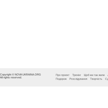
Copyright © NOVA UKRAINA.ORG
Про проект
Тренінг
Щоб ми так жили
All rights reserved.
Подорож
Розслідування
Творчість
Су