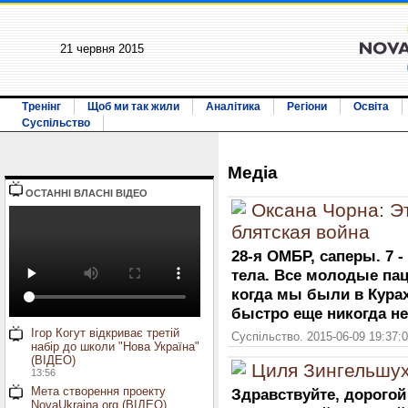
21 червня 2015
Тренінг
Щоб ми так жили
Аналітика
Регіони
Освіта
Суспільство
Медiа
ОСТАННI ВЛАСНI ВIДЕО
Оксана Чорна: Эт
блятская война
28-я ОМБР, саперы. 7 -
тела. Все молодые па
когда мы были в Курах
быстро еще никогда не
Ігор Когут відкриває третій
Суспільство. 2015-06-09 19:37:
набір до школи "Нова Україна"
(ВІДЕО)
Циля Зингельшух
13:56
Мета створення проекту
Здравствуйте, дорого
NovaUkraina.org (ВІДЕО)