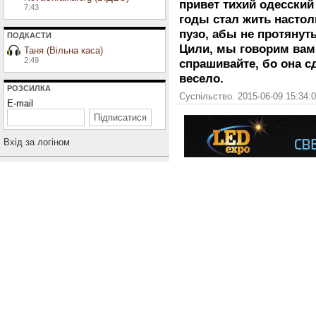
привет тихий одесский
7:43
годы стал жить настол
пузо, абы не протянуть
ПОДКАСТИ
Цили, мы говорим вам
Таня (Вільна каса)
2:49
спрашивайте, бо она с
весело.
РОЗСИЛКА
Суспільство. 2015-06-09 15:34:
E-mail
Вхiд за логiном