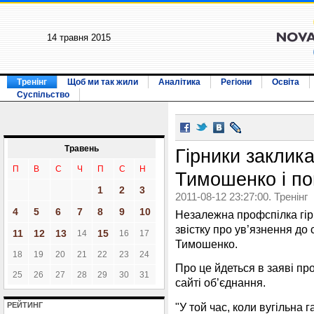
14 травня 2015
Тренінг
Щоб ми так жили
Аналітика
Регіони
Освіта
Суспільство
Травень
Гірники заклик
П
В
С
Ч
П
С
Н
Тимошенко і по
1
2
3
2011-08-12 23:27:00. Тренінг
4
5
6
7
8
9
10
Незалежна профспілка гір
звістку про ув’язнення до 
11
12
13
15
14
16
17
Тимошенко.
18
19
20
21
22
23
24
Про це йдеться в заяві пр
25
26
27
28
29
30
31
сайті об’єднання.
"У той час, коли вугільна
РЕЙТИНГ