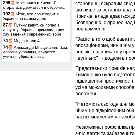
298
становищі, яскравим свідч
Москвичка в Киеве: Я
старалась держаться в стороне...
що лише за останніх два т
192
Итак, что происходит в
гірників, влада вдається 
Украине на самом деле
безперечно, є процес над 
87
Путину капут, он попал в
повідомленні.
ловушку: Украина применила ноу-
хау ведения современных войн
"Замість того щоб давати 
74
Медіашкола-4
опозиціонерки, нинішнім 
74
Александр Мнацаканян: Вам,
неї, як слід вникати у про
дорогие украинцы, придется
учиться убивать врага
і вугільної", - додали в пр
Представники гірників наг
Тимошенко було підготовл
підвищення престижності 
усіма можливими способам
положень.
"Натомість сьогоднішні м
нічим не підкріпленим об
наспіх мовленим у жалобні 
Незалежна профспілка гір
з-під варти та забезпечи