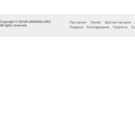
Copyright © NOVA UKRAINA.ORG
Про проект
Тренінг
Щоб ми так жили
All rights reserved.
Подорож
Розслідування
Творчість
Су