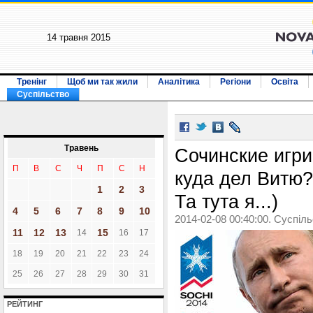
14 травня 2015
Тренінг
Щоб ми так жили
Аналітика
Регіони
Освіта
Суспільство
Травень
Сочинские игри
П
В
С
Ч
П
С
Н
куда дел Вит
1
2
3
Та тута я...)
4
5
6
7
8
9
10
2014-02-08 00:40:00. Суспіл
11
12
13
15
14
16
17
18
19
20
21
22
23
24
25
26
27
28
29
30
31
РЕЙТИНГ