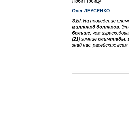
любит троицу.
Олег ЛЕУСЕНКО
З.Ы.
На проведение олим
миллиард долларов
. Эт
больше
, чем израсходов
(
21
) зимние
олимпиады, 
знай нас, расейских: всем 