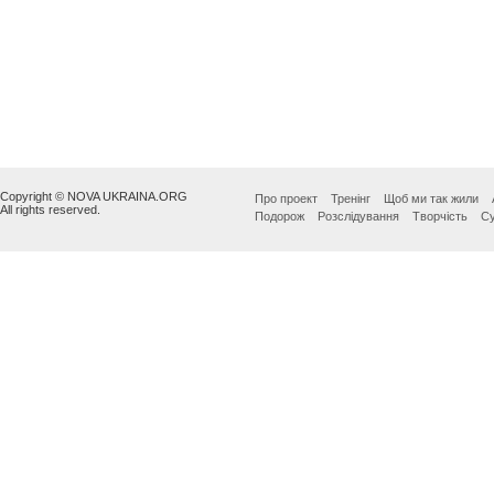
Copyright © NOVA UKRAINA.ORG
Про проект
Тренінг
Щоб ми так жили
All rights reserved.
Подорож
Розслідування
Творчість
Су