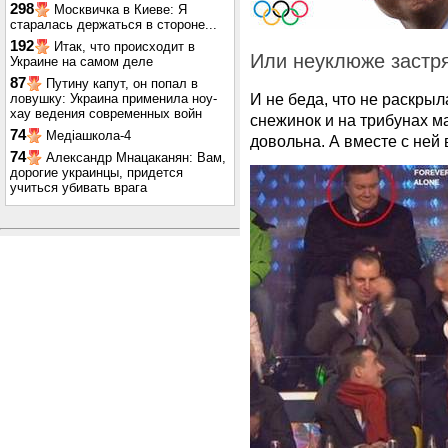
298
Москвичка в Киеве: Я
старалась держаться в стороне...
192
Итак, что происходит в
Или неуклюже застря
Украине на самом деле
87
Путину капут, он попал в
И не беда, что не раскрыл
ловушку: Украина применила ноу-
хау ведения современных войн
снежинок и на трибунах м
74
Медіашкола-4
довольна. А вместе с ней 
74
Александр Мнацаканян: Вам,
дорогие украинцы, придется
учиться убивать врага