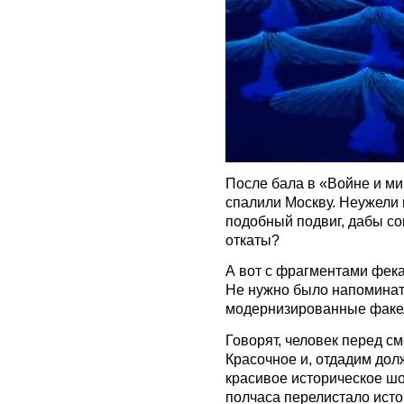
После бала в «Войне и м
спалили Москву. Неужели 
подобный подвиг, дабы с
откаты?
А вот с фрагментами фек
Не нужно было напоминать
модернизированные факе
Говорят, человек перед с
Красочное и, отдадим дол
красивое историческое ш
полчаса перелистало исто