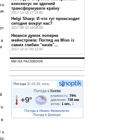
консенсус не здатний
его
трансформувати країну
ые
2017-12-18 17:19:00
Helgi Sharp: И что тут происходит
сегодня вокруг нас?
ют
2017-06-22 19:08:00
Нюанси думок поперек
мейнстрімів: Погляд на Міхо із
 в
самих глибин "низів"...
ак
2017-12-07 00:22:00
МИ НА FACEBOOK
Погода
31.03.26, ночь
Погода в
Киеве
й
влажность:
79%
+9°
давление:
738 мм
ветер:
1 м/с,
го
Погода в Ивано-Франковске
Погода в Донецке
 в
т к
ду,