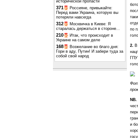
исторической пропасти
бот
371
Россияне, привыкайте:
пос
Перед вами Украина, которую вы
так
потеряли навсегда
отд
312
Москвичка в Киеве: Я
старалась держаться в стороне...
по п
210
Итак, что происходит в
гол
Украине на самом деле
2.
В 
168
Возжелание во благо дня:
Гори в аду, Путин! И забери туда за
нац
собой свой народ
ГПУ
голо
Фот
прок
NB.
чест
пер
гра
и б
хор
гос