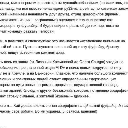
ингам, михопогромам и палаточным лушпайкоебанариям (согласитесь, е
ода назад мы все вместе ненавидели ру$$ню, а сейчас по хотелкам заез
ссий» начинаем ненавидеть друг друга), отряд зрадофилов (причём,
шая часть из них – заграничные) вцепился в эту инициативу как
терьер в ту фуфайку. И будет свирепо рвать её до тех пор, пока не
учит команду разжать челюсти.
 ж, в политике и спецслужбах это называется «отвлечение внимания на
ный объект». Пусть выпускают весь свой яд в эту фуфайку, брызжут
ной, пишут истеричные комментарии.
ть весь их запал (от Лизоньки-Касьяновой до Олега-Сандро) уходит на
зоблачение проплаченной акции АПУ» и поиск новых недругов по типу:
г не в Кремле, а на Банковой». Главное, что наличие большого количес
ающих и позитивных людей станет определённым сдерживающим
тором на пути новых погромов, прорывов государственной границы,
ватов зданий, блокад и других беззаконий, которые, по мнению зрадофил
ают страну сильнее, а жителей Украины – дружнее.
ого я... Хай довше висить легіон зрадофілів на цій ватній фуфайці. А на
часом своє робити. Бо ми українці. Зі святом, шановні!)