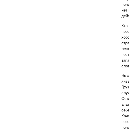
поли
нет 
дей
Кто
про
хоро
стра
лег
пос
запа
слов
Но 
янв
Гру
слу
Ост
апа
себ
Кача
пере
пол