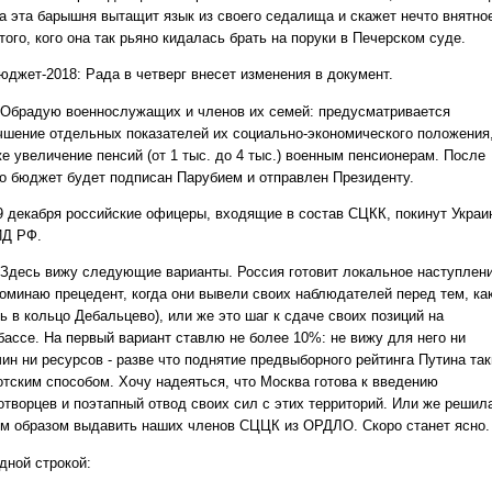
да эта барышня вытащит язык из своего седалища и скажет нечто внятно
того, кого она так рьяно кидалась брать на поруки в Печерском суде.
джет-2018: Рада в четверг внесет изменения в документ.
Обрадую военнослужащих и членов их семей: предусматривается
чшение отдельных показателей их социально-экономического положения,
е увеличение пенсий (от 1 тыс. до 4 тыс.) военным пенсионерам. После
го бюджет будет подписан Парубием и отправлен Президенту.
 декабря российские офицеры, входящие в состав СЦКК, покинут Украи
ИД РФ.
Здесь вижу следующие варианты. Россия готовит локальное наступлен
поминаю прецедент, когда они вывели своих наблюдателей перед тем, ка
ь в кольцо Дебальцево), или же это шаг к сдаче своих позиций на
бассе. На первый вариант ставлю не более 10%: не вижу для него ни
чин ни ресурсов - разве что поднятие предвыборного рейтинга Путина та
отским способом. Хочу надеяться, что Москва готова к введению
отворцев и поэтапный отвод своих сил с этих территорий. Или же решил
им образом выдавить наших членов СЦЦК из ОРДЛО. Скоро станет ясно.
ной строкой: