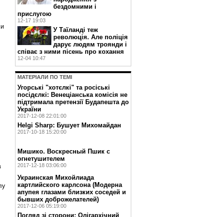
бездомними і
прислугою
12-17 19:03
хи
У Таїланді теж
революція. Але поліція
дарує людям троянди і
співає з ними пісень про кохання
12-04 10:47
МАТЕРIАЛИ ПО ТЕМI
Угорські "хотєлкі" та росіські
посідєлкі: Венеціанська комісія не
підтримала претензії Будапешта до
України
2017-12-08 22:01:00
Helgi Sharp: Бушует Михомайдан
2017-10-18 15:20:00
Мишико. Воскресный Пшик с
огнетушителем
2017-12-18 03:06:00
в
Украинская Михойлиада
картлийского карлсона (Модерна
лу
апупея глазами близких соседей и
бывших доброжелателей)
2017-12-06 05:19:00
Погляд зі сторони: Олігархічний