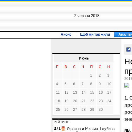
2 червня 2018
Анонс
Щоб ми так жили
Аналіт
Июнь
He
П
В
С
Ч
П
С
Н
п
1
2
3
2017
4
5
6
7
8
9
10
11
12
13
14
15
16
17
1.
18
19
20
21
22
23
24
пр
25
26
27
28
29
30
ро
эн
РЕЙТИНГ
371
Украина и Россия: Глубина
NB.