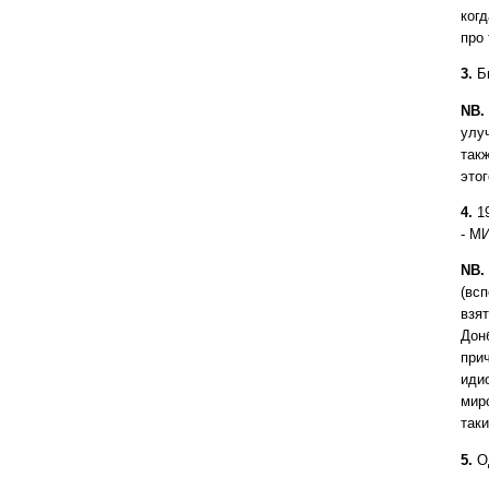
ког
про 
3.
Бю
NB.
улу
такж
это
4.
19
- М
NB.
(вс
взят
Дон
при
иди
мир
так
5.
Од