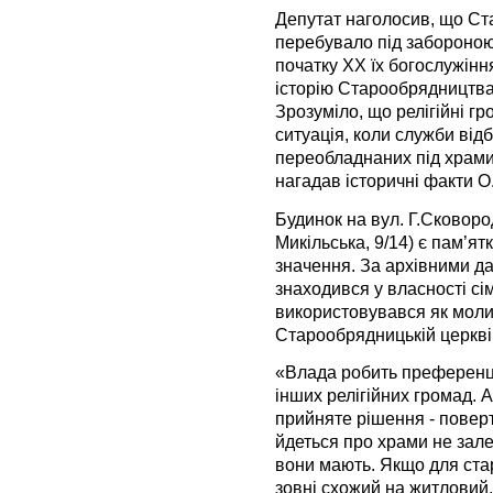
Депутат наголосив, що С
перебувало під забороною,
початку XX їх богослужін
історію Старообрядництва,
Зрозуміло, що релігійні г
ситуація, коли служби від
переобладнаних під храми,
нагадав історичні факти О
Будинок на вул. Г.Сковоро
Микільська, 9/14) є пам’я
значення. За архівними д
знаходився у власності сім
використовувався як моли
Старообрядницькій церкві
«Влада робить преференці
інших релігійних громад.
прийняте рішення - поверт
йдеться про храми не зале
вони мають. Якщо для ста
зовні схожий на житловий,