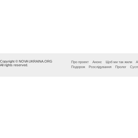
Copyright © NOVA UKRAINA.ORG
Про проект
Анонс
Щоб ми так жили
А
All rights reserved.
Подорож
Розслідування
Пролог
Сусп