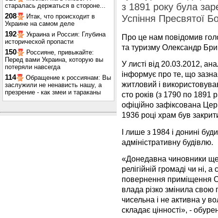
з 1891 року була зар
старалась держаться в стороне...
208
Итак, что происходит в
Успіння Пресвятої Бо
Украине на самом деле
192
Украина и Россия: Глубина
Про це нам повідомив голо
исторической пропасти
та туризму Олександр Бри
150
Россияне, привыкайте:
Перед вами Украина, которую вы
У листі від 20.03.2012, ан
потеряли навсегда
інформує про те, що зазн
114
Обращение к россиянам: Вы
житловий і використовува
заслужили не ненависть нашу, а
презрение - как змеи и тараканы
сто років (з 1790 по 1891 
офіційно зафіксована Цер
1936 році храм був закрит
І лише з 1984 і донині бу
адміністративну будівлю.
«Донедавна чиновники ще 
релігійній громаді чи ні, 
повернення приміщення С
влада різко змінила свою п
чисельна і не активна у в
складає цінності», - обуре