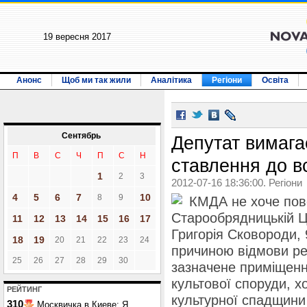
19 вересня 2017
Анонс
Щоб ми так жили
Аналітика
Регіони
Освіта
Сентябрь
Депутат вимага
П
В
С
Ч
П
С
Н
ставлення до в
1
2
3
2012-07-16 18:36:00. Регіони
4
5
6
7
10
8
9
КМДА не хоче пов
Старообрядницькій Ц
11
12
13
14
15
16
17
Григорія Сковороди, 
18
19
20
21
22
23
24
причиною відмови рел
25
26
27
28
29
30
зазначене приміщенн
культової споруди, 
РЕЙТИНГ
культурної спадщини
310
Москвичка в Киеве: Я