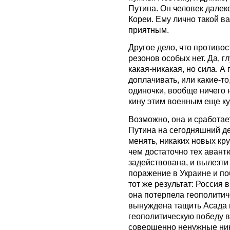
Путина. Он человек далек
Кореи. Ему лично такой в
приятным.
Д
ругое дело, что противо
резонов особых нет. Да, г
какая-никакая, но сила. 
доплачивать, или какие-то
одиночки, вообще ничего не
кину этим военным еще ку
Возможно, она и сработает
Путина на сегодняшний де
менять, никаких новых кр
чем достаточно тех авант
задействована, и вылезти
поражение в Украине и п
тот же результат: Россия 
она потерпела геополитич
вынуждена тащить Асада п
геополитическую победу в
совершенно ненужные ник