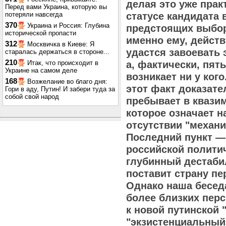
делая это уже пра
Перед вами Украина, которую вы
потеряли навсегда
статусе кандидата 
370
Украина и Россия: Глубина
предстоящих выбор
исторической пропасти
именно ему, дейст
312
Москвичка в Киеве: Я
удастся завоевать 
старалась держаться в стороне...
210
Итак, что происходит в
а, фактически, пят
Украине на самом деле
возникает ни у ког
168
Возжелание во благо дня:
этот факт доказате
Гори в аду, Путин! И забери туда за
собой свой народ
пребывает в квази
которое означает н
отсутствии "механ
Последний пункт —
российской полити
глубинный дестаби
поставит страну пе
Однако наша бесед
более близких пер
к новой путинской 
"экзистенциальный"