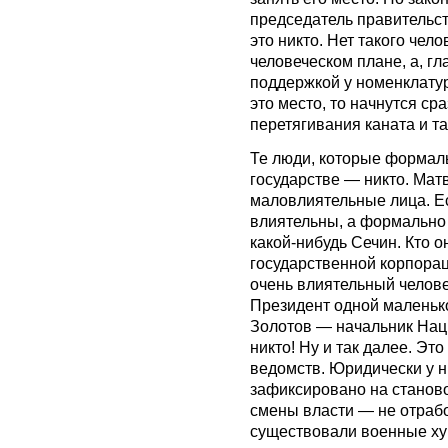
председатель правительст
это никто. Нет такого чел
человеческом плане, а, гл
поддержкой у номенклату
это место, то начнутся сра
перетягивания каната и так
Те люди, которые формал
государстве — никто. Мат
маловлиятельные лица. Ес
влиятельны, а формально 
какой-нибудь Сечин. Кто о
государственной корпорац
очень влиятельный челове
Президент одной маленько
Золотов — начальник Наци
никто! Ну и так далее. Эт
ведомств. Юридически у ни
зафиксировано на станово
смены власти — не отраб
существовали военные хун