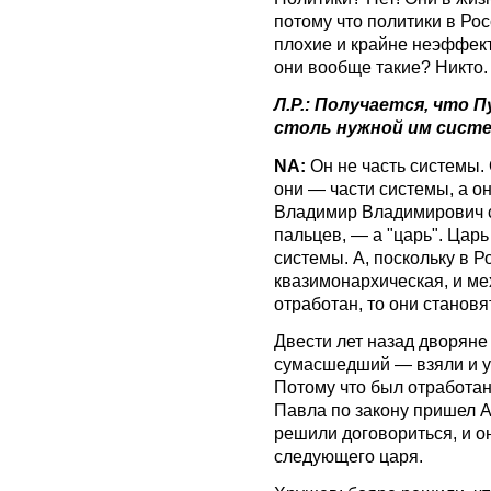
потому что политики в Ро
плохие и крайне неэффект
они вообще такие? Никто.
Л.Р.: Получается, что 
столь нужной им сист
NA:
Он не часть системы.
они — части системы, а он
Владимир Владимирович с
пальцев, — а "царь". Цар
системы. А, поскольку в Р
квазимонархическая, и м
отработан, то они станов
Двести лет назад дворяне
сумасшедший — взяли и уб
Потому что был отработан
Павла по закону пришел А
решили договориться, и 
следующего царя.