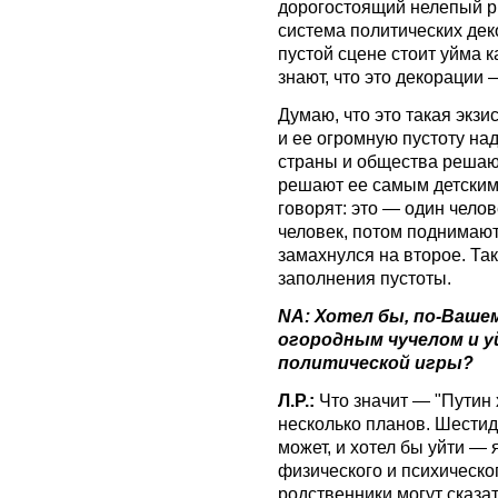
дорогостоящий нелепый ри
система политических дек
пустой сцене стоит уйма к
знают, что это декорации 
Думаю, что это такая экз
и ее огромную пустоту на
страны и общества решают
решают ее самым детским
говорят: это — один чело
человек, потом поднимают 
замахнулся на второе. Та
заполнения пустоты.
NA: Хотел бы, по-Ваш
огородным чучелом и у
политической игры?
Л.Р.:
Что значит — "Путин 
несколько планов. Шести
может, и хотел бы уйти — 
физического и психическог
родственники могут сказат