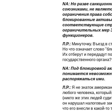
NA: Но разве санкцион
союзниками, не являетс
ограничения права со
блокированные активы,
соответствующие стра
ограничительных мер 
функционеров.
Л.Р.:
Минуточку. Въезд в с
Но что означает слово "б
Их отберут и передадут п
государственного органа?
NA: Под блокировкой а
понимается невозможн
распоряжаться ими.
Л.Р.:
Я не знаток американ
любого человека, который,
(никто же этих людей судит
он нарушал налоговые зак
что его внесли в какой-то