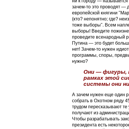
ни к городу — называется
зачем-то это проводят — 
европейской княгини "Марь
(кто? непонятно; где? неиз
тоже выборы". Всем напле
выборы! Введите пожизне
проведите всенародный 
Путина — это будет больш
нет! Зачем-то нужен идиот
программы, споры, предв
нужно?
Они — фигуры, 
рамках этой си
системы они ни
А зачем нужен еще один 
собрать в Охотном ряду 4
трудом пересказывают те 
получают из администраци
Чтобы разрабатывать зак
президента есть некоторо