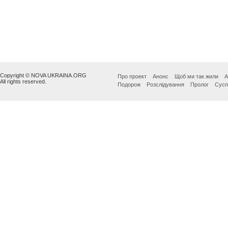
Copyright © NOVA UKRAINA.ORG
Про проект
Анонс
Щоб ми так жили
А
All rights reserved.
Подорож
Розслідування
Пролог
Сусп