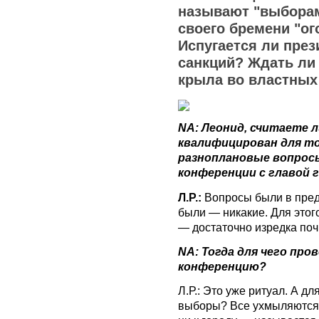
называют "выборам
своего бремени "ог
Испугается ли пре
санкций? Ждать ли
крыла во властных
NA: Леонид, считаете 
квалифицирован для т
разноплановые вопросы
конференции с главой 
Л.Р.:
Вопросы были в пред
были — никакие. Для этог
— достаточно изредка поч
NA: Тогда для чего про
конференцию?
Л.Р.: Это уже ритуал. А д
выборы? Все ухмыляются на