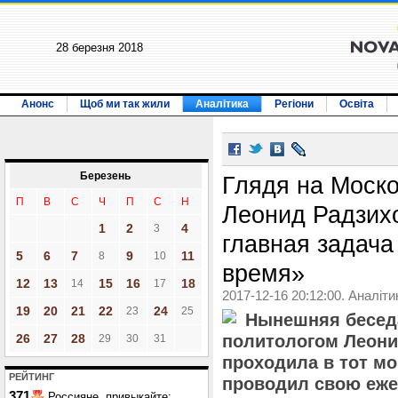
28 березня 2018
Анонс
Щоб ми так жили
Аналітика
Регіони
Освіта
Березень
Глядя на Моско
П
В
С
Ч
П
С
Н
Леонид Радзихо
1
2
4
3
главная задача
5
6
7
9
11
8
10
время»
12
13
15
16
18
14
17
2017-12-16 20:12:00. Аналіти
19
20
21
22
24
23
25
Нынешняя беседа
26
27
28
политологом Леон
29
30
31
проходила в тот мо
РЕЙТИНГ
проводил свою еже
371
Россияне, привыкайте: