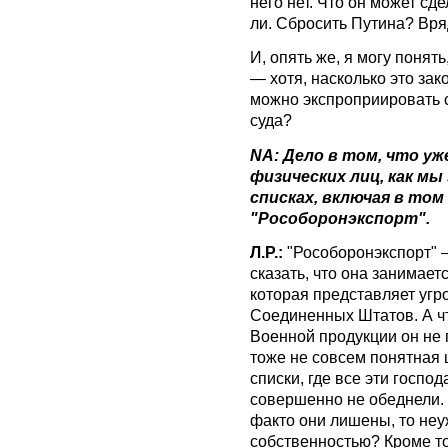
него нет. Что он может с
ли. Сбросить Путина? Вряд
И, опять же, я могу понять
— хотя, насколько это зак
можно экспроприировать с
суда?
NA: Дело в том, что уж
физических лиц, как мы
списках, включая в том
"Рособоронэкспорт".
Л.Р.:
"Рособоронэкспорт" 
сказать, что она занимае
которая представляет угр
Соединенных Штатов. А ч
Военной продукции он не п
тоже не совсем понятная 
списки, где все эти госпо
совершенно не обеднели. 
факто они лишены, то неу
собственностью? Кроме то