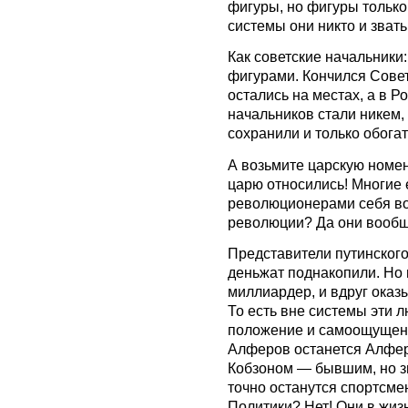
фигуры, но фигуры только
системы они никто и звать
Как советские начальники
фигурами. Кончился Совет
остались на местах, а в 
начальников стали никем, 
сохранили и только обогат
А возьмите царскую номен
царю относились! Многие е
революционерами себя во
революции? Да они вообще
Представители путинского
деньжат поднакопили. Но
миллиардер, и вдруг оказы
То есть вне системы эти л
положение и самоощущени
Алферов останется Алфер
Кобзоном — бывшим, но з
точно останутся спортсмен
Политики? Нет! Они в жизн