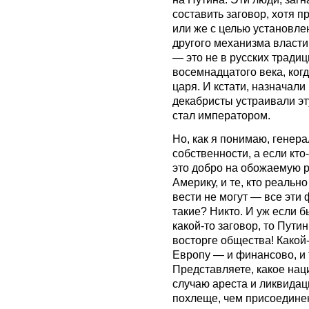
составить заговор, хотя п
или же с целью установле
другого механизма власти
— это не в русских традиц
восемнадцатого века, ког
царя. И кстати, назначали
декабристы устраивали эт
стал императором.
Но, как я понимаю, генер
собственности, а если кто
это добро на обожаемую ро
Америку, и те, кто реально
вести не могут — все эти
такие? Никто. И уж если б
какой-то заговор, то Пути
восторге общества! Какой
Европу — и финансово, и 
Представляете, какое на
случаю ареста и ликвидац
похлеще, чем присоедине