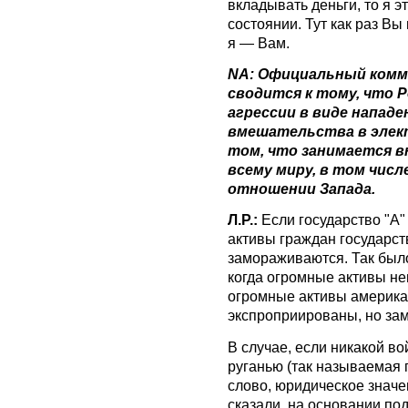
вкладывать деньги, то я э
состоянии. Тут как раз В
я — Вам.
NA: Официальный комм
сводится к тому, что 
агрессии в виде нападе
вмешательства в элект
том, что занимается в
всему миру, в том чис
отношении Запада.
Л.Р.:
Если государство "А" 
активы граждан государств
замораживаются. Так был
когда огромные активы н
огромные активы америка
экспроприированы, но за
В случае, если никакой во
руганью (так называемая 
слово, юридическое значен
сказали, на основании под