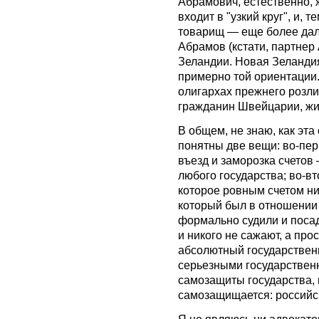
Абрамович, естественно, ж
входит в "узкий круг", и,
товарищ — еще более дале
Абрамов (кстати, партнер
Зеландии. Новая Зеландия
примерно той ориентации.
олигархах прежнего розли
гражданин Швейцарии, жи
В общем, не знаю, как эта
понятны две вещи: во-пер
въезд и заморозка счетов
любого государства; во-вт
которое ровным счетом ни
который был в отношении 
формально судили и посад
и никого не сажают, а про
абсолютный государствен
серьезными государствен
самозащиты государства, 
самозащищается: российск