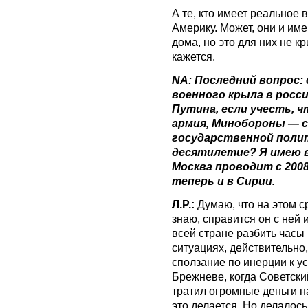
А те, кто имеет реальное 
Америку. Может, они и им
дома, но это для них не к
кажется.
NA: Последний вопрос:
военного крыла в росси
Путина, если учесть, ч
армия, Минобороны — с
государственной полит
десятилетие? Я имею в
Москва проводит с 2008
теперь и в Сирии.
Л.Р.:
Думаю, что на этом с
знаю, справится он с ней 
всей стране разбить часы
ситуациях, действительно
сползание по инерции к у
Брежневе, когда Советск
тратил огромные деньги на
это делается. Но делалось 