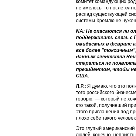
комитет командующих рода
не имелось, то после хун
распад существующей си
системы Кремлю не нужен:
NA: Не опасаются ли о
поддерживать связь с 
ожидаемых в феврале а
все более "токсичным"
данным агентства Reut
стараться не появлять
президентом, чтобы не
США.
Л.Р.:
Я думаю, что это пол
того российского бизнесм
говорю, — который не хоч
кто такой, получивший пр
этого приглашения под пре
плохо себе такого челове
Это глупый американский 
людей, конечно, неприятн