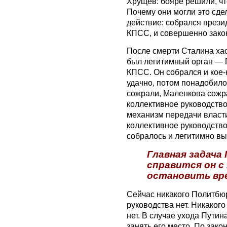
Хрущев: бояре решили, чт
Почему они могли это сде
действие: собрался през
КПСС, и совершенно зако
После смерти Сталина хао
был легитимный орган — 
КПСС. Он собрался и кое-
удачно, потом понадобило
сожрали, Маленкова сожр
коллективное руководств
механизм передачи власти
коллективное руководство
собралось и легитимно вы
Главная задача
справится он с
остановить вр
Сейчас никакого Политбюр
руководства нет. Никаког
нет. В случае ухода Пути
занять его место. По зако