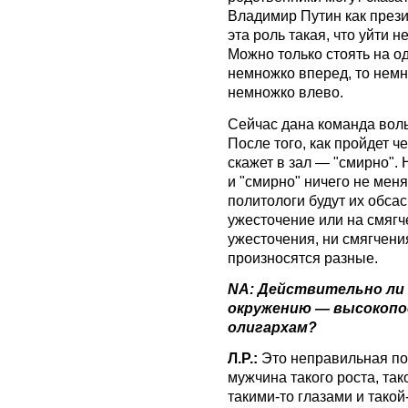
Владимир Путин как прези
эта роль такая, что уйти 
Можно только стоять на од
немножко вперед, то немн
немножко влево.
Сейчас дана команда вольн
После того, как пройдет ч
скажет в зал — "смирно".
и "смирно" ничего не меня
политологи будут их обсас
ужесточение или на смягче
ужесточения, ни смягчения.
произносятся разные.
NA: Действительно ли 
окружению — высокопо
олигархам?
Л.Р.:
Это неправильная по
мужчина такого роста, тако
такими-то глазами и тако