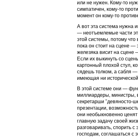
или не нужен. Кому-то нуж
симпатичен, кому-то прот
момент он кому-то противе
А вот эта система нужна и
— неотъемлемые части эт
этой системы, потому что 
пока он стоит на сцене — 
железяка висит на сцене —
Если их выкинуть со сцены
картонный плохой стул, к
сядешь толком, а сабля 
имеющая ни исторической,
В этой системе они — фу
миллиардеры, министры, 
секретарши "девяносто-ше
презентации, возможность
они необыкновенно ценят 
главную задачу своей жиз
разговаривать, спорить с 
господам, соглашаться с 