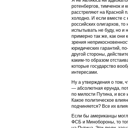
Я не являюсь ни адвокато
ротенбергов, тимченок и к
расстреляют на Красной пл
холодно. И если вместе с
российских олигархов, то 
испытывать не буду, но и 
примерно так же, как они к
зрения неприкосновеннос
юридических гарантий, по-
другой стороны, действит
каким-то образом отстаив
которые государство воо
интересами.
Ну а утверждения о том, ч
— абсолютная ерунда, пот
по милости Путина, и все
Какое политическое влиян
подчиняется? Все их влиян
Если бы американцы могл
ФСБ и Минобороны, то тог
на Путина. Эти люди, загн