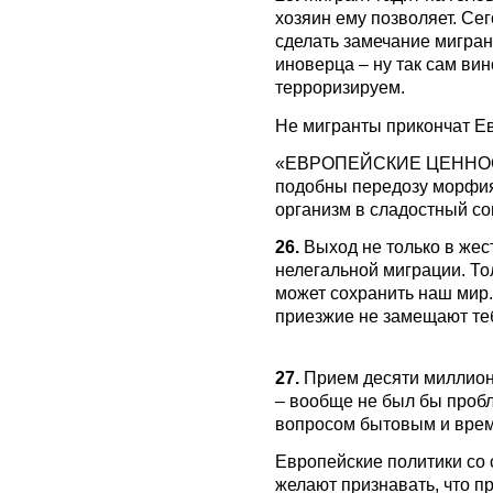
хозяин ему позволяет. Се
сделать замечание мигранту
иноверца – ну так сам вин
терроризируем.
Не мигранты прикончат Ев
«ЕВРОПЕЙСКИЕ ЦЕННОС
подобны передозу морфия,
организм в сладостный со
26.
Выход не только в жес
нелегальной миграции. То
может сохранить наш мир
приезжие не замещают те
27.
Прием десяти миллион
– вообще не был бы проб
вопросом бытовым и вре
Европейские политики со 
желают признавать, что п