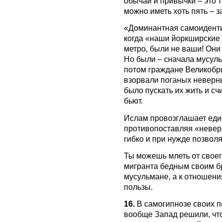
обычаи и привычки – это 
можно иметь хоть пять – за
«Доминантная самоиденти
когда «наши йоркширские
метро, были не ваши! Они
Но были – сначала мусуль
потом граждане Великобр
взорвали поганых неверны
было пускать их жить и сч
бьют.
Ислам провозглашает еди
противопоставляя «неве
гибко и при нужде позволя
Ты можешь млеть от своег
мигранта бедным своим бра
мусульмане, а к отношени
пользы.
16.
В самогипнозе своих п
вообще Запад решили, что