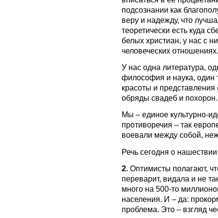
подсознании как благопо
веру и надежду, что лучша
теоретически есть куда с
белых христиан, у нас с н
человеческих отношениях
У нас одна литература, о
философия и наука, один 
красоты и представления о
обряды свадеб и похорон.
Мы – единое культурно-ид
противоречия – так европ
воевали между собой, неж
Речь сегодня о нашествии
2.
Оптимисты полагают, чт
переварит, видала и не та
много на 500-то миллион
населения. И – да: проко
проблема. Это – взгляд ч