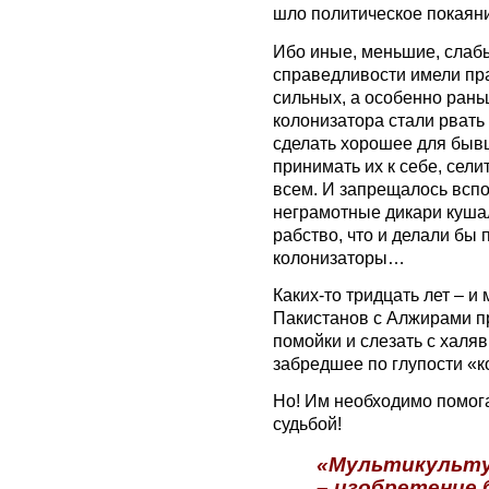
шло политическое покаян
Ибо иные, меньшие, слабы
справедливости имели пр
сильных, а особенно рань
колонизатора стали рвать
сделать хорошее для быв
принимать их к себе, сели
всем. И запрещалось вспо
неграмотные дикари кушал
рабство, что и делали бы 
колонизаторы…
Каких-то тридцать лет – 
Пакистанов с Алжирами п
помойки и слезать с халя
забредшее по глупости «к
Но! Им необходимо помога
судьбой!
«Мультикульту
– изобретение