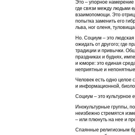
Это – упорное намерение 
где связи между людьми е
взаимопомощи. Это отриц
попытка заменить его гиб
льва, ног оленя, туловища
Но. Социум – это людская 
ожидать от другого; где 
традиции и привычки. Общ
праздниках и буднях, импе
и юморе: это единая сред
неприятные и непонятные
Человек есть одно целое
и информационной, биоло
Социум – это культурное е
Инокультурные группы, п
неизбежно стремятся изме
– или плюнуть на нее и пр
Спаянные религиозным бр