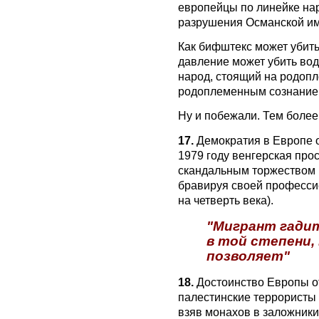
европейцы по линейке нар
разрушения Османской им
Как бифштекс может убить
давление может убить вод
народ, стоящий на родоп
родоплеменным сознание
Ну и побежали. Тем более
17.
Демократия в Европе о
1979 году венгерская прос
скандальным торжеством 
бравируя своей профессие
на четверть века).
"Мигрант гадит
в той степени, 
позволяет"
18.
Достоинство Европы отч
палестинские террористы
взяв монахов в заложники