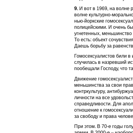
9.
И вот в 1969, на волне
волне культурно-моральн
нью-йоркские гомосексуал
полицейскими. И очень бы
угнетенных, меньшинство 
То есть: объект сочувств
Даешь борьбу за равенств
Гомосексуалистов били в и
случилась в назревший ис
пообещали Господу, что так
Движение гомосексуалисто
меньшинства за свои пра
контркультуру, антибуржу
личности на все удовольс
справедливости. Для апо
отношение к гомосексуали
за свободу и права челове
При этом. В 70-е годы гол
армии. В 2000-е – наоборо