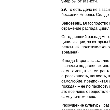
умер бы от зависти.
29.
То есть. Дело не в за
бессилии Европы. Сил до ф
Завоевавшая господство 
отражение распада цивили
Сегодняшний распад мора
цивилизации, за которым 
реальный, политико-эконо
времена).
И когда Европа заставляет
всячески подавляя их инст
самозамещаться мигранта
агрессивность, наглость, 
самолюбие, предпочитая 
граждан – не по паспорту 
это все лишь овеществлени
самоуничтожению.
Разрушение культуры, ра