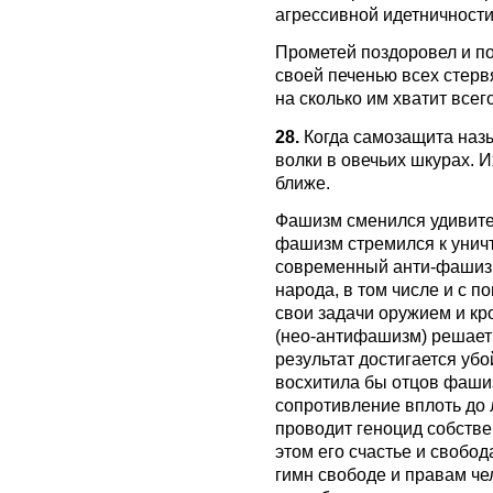
агрессивной идетничности
Прометей поздоровел и по
своей печенью всех стервя
на сколько им хватит всего
28.
Когда самозащита назы
волки в овечьих шкурах. И
ближе.
Фашизм сменился удивит
фашизм стремился к унич
современный анти-фашизм
народа, в том числе и с 
свои задачи оружием и к
(нео-антифашизм) решает 
результат достигается уб
восхитила бы отцов фаши
сопротивление вплоть до
проводит геноцид собстве
этом его счастье и свобод
гимн свободе и правам че