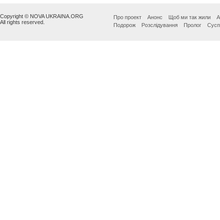
Copyright © NOVA UKRAINA.ORG
Про проект
Анонс
Щоб ми так жили
А
All rights reserved.
Подорож
Розслідування
Пролог
Сусп