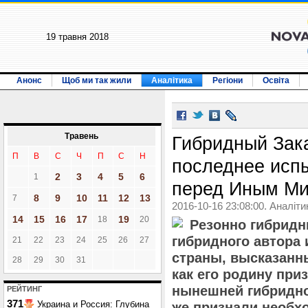
19 травня 2018
Анонс
Щоб ми так жили
Аналітика
Регіони
Освіта
Травень
Гибридный Зак
П
В
С
Ч
П
С
Н
последнее исп
2
3
4
5
6
1
перед Иным Ми
8
9
10
11
12
13
7
2016-10-16 23:08:00. Аналіти
14
15
16
17
19
18
20
Резонно гибрид
гибридного автора
21
22
23
24
25
26
27
страны, высказанны
28
29
30
31
как его родину пр
нынешней гибридно
РЕЙТИНГ
371
Украина и Россия: Глубина
же признали необх