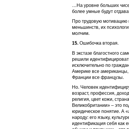
…На уровне больших чисе
более умные будут отдава
Про трудовую мотивацию и
меньшинств, их психолог
молчим.
15.
Ошибочка вторая.
В экстазе благостного са
решили идентифицировать
исключительно по гражданс
Америке все американцы, 
Франции все французы.
Но. Человек идентифициру
возраст, профессия, доход
религия, цвет кожи, стра
Великобритании» – это по
юридическое понятие. А «
народу: его языку, культур
идентификация себя как е