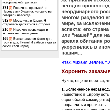
исторической пропасти
сегодня прошлогод
371
Россияне, привыкайте:
неординарного росс
Перед вами Украина, которую вы
потеряли навсегда
многом разделяя ег
312
Москвичка в Киеве: Я
мире, за исключен
старалась держаться в стороне...
аспекта: его страна
210
Итак, что происходит в
Украине на самом деле
или "нашей" для н
168
Возжелание во благо дня:
ареала обитания ро
Гори в аду, Путин! И забери туда за
собой свой народ
укоренилась в ином
нашим...
Итак, Михаил Веллер, "
Э
Хоронить заказы
Ну что, еще не верится, чт
1.
Болезненное неравноду
нашествию в Европу есть
европейской самоидентиф
поправлять и презирать –
вписаться в ее процветан