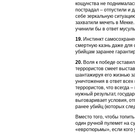
кощунства не поднималась
пострадал – отпустили и 
себе зеркальную ситуацию
захватили мечеть в Мекке
учинили бы в ответ мусул
19.
Инстинкт самосохранен
смертную казнь даже для
убийцам заранее гарантир
20.
Воля к победе оставила
террористов смеет выстав
шантажируя его жизнью з
уничтожения в ответ всех 
террористов, что всегда –
нужный результат, госуда
выговаривает условия, от
ранее убийц (которых сле
Вместо того, чтобы топит
один ручной пулемет на су
«евротюрьмы», если кого у