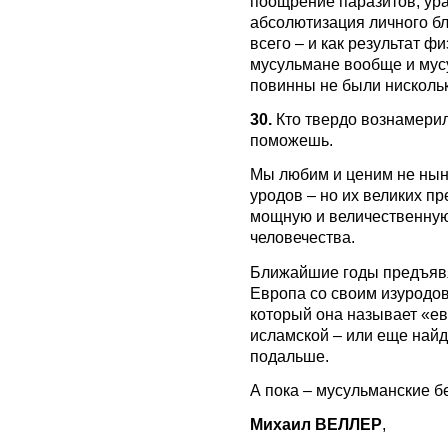
поощрение паразитов, ур
абсолютизация личного б
всего – и как результат ф
мусульмане вообще и мус
повинны не были нискольк
30.
Кто твердо вознамерил
поможешь.
Мы любим и ценим не ны
уродов – но их великих п
мощную и величественную
человечества.
Ближайшие годы предъявя
Европа со своим изуродо
который она называет «ев
исламской – или еще найд
подальше.
А пока – мусульманские б
Михаил ВЕЛЛЕР
,