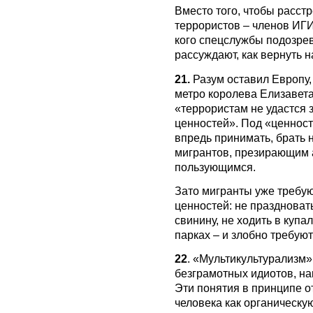
Вместо того, чтобы расст
террористов – членов ИГИ
кого спецслужбы подозре
рассуждают, как вернуть 
21.
Разум оставил Европу,
метро королева Елизавета
«террористам не удастся з
ценностей». Под «ценност
впредь принимать, брать 
мигрантов, презирающим 
пользующимся.
Зато мигранты уже требуют
ценностей: не праздноват
свинину, не ходить в купа
парках – и злобно требуют
22
. «Мультикультурализм»
безграмотных идиотов, н
Эти понятия в принципе о
человека как органическу