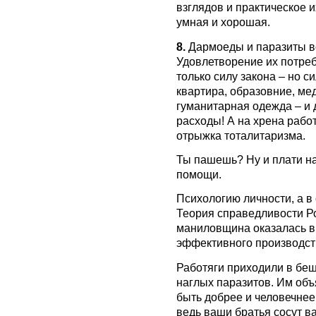
взглядов и практическое и
умная и хорошая.
8.
Дармоеды и паразиты вс
Удовлетворение их потреб
только силу закона – но 
квартира, образовние, ме
гуманитарная одежда – и
расходы! А на хрена рабо
отрыжка тоталитаризма.
Ты пашешь? Ну и плати на
помощи.
Психологию личности, а 
Теория справедливости Р
маниловщина оказалась в
эффективного производст
Работяги приходили в бе
наглых паразитов. Им объя
быть добрее и человечнее;
ведь ваши братья сосут в