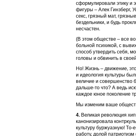
сформулировали этику и э
фигуры – Алек Гинзберг, 
секс, грязный мат, грязны
бездельники, и будь прокл
несчастен.
(В этом обществе – все в
больной психикой, с выви
способ утвердить себя, м
головы и обвинить в свое
Но! Жизнь – движение, эт
и идеология культуры были
величие и совершенство б
дальше-то что? А ведь иск
каждое юное поколение тр
Мы изменим ваше обществ
4.
Великая революция хип
канонизировала контркульт
культуру буржуазную! То-
работу, долой патриотизм