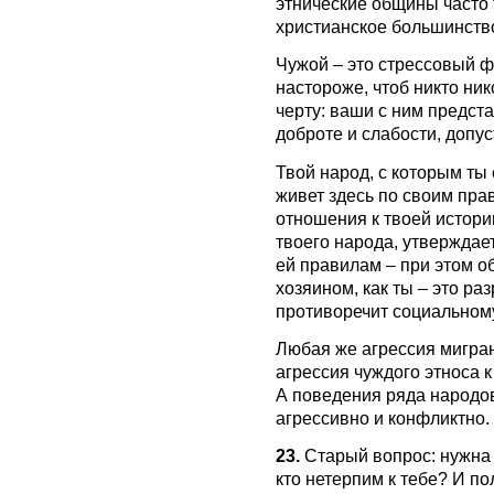
этнические общины часто
христианское большинство
Чужой – это стрессовый ф
настороже, чтоб никто ник
черту: ваши с ним предст
доброте и слабости, допу
Твой народ, с которым ты 
живет здесь по своим прав
отношения к твоей истори
твоего народа, утверждае
ей правилам – при этом 
хозяином, как ты – это р
противоречит социальному
Любая же агрессия мигран
агрессия чуждого этноса к
А поведения ряда народо
агрессивно и конфликтно.
23.
Старый вопрос: нужна 
кто нетерпим к тебе? И п