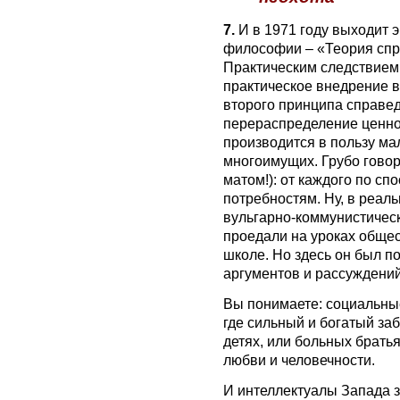
7.
И в 1971 году выходит э
философии – «Теория спр
Практическим следствием 
практическое внедрение в 
второго принципа справед
перераспределение ценно
производится в пользу м
многоимущих. Грубо говоря
матом!): от каждого по сп
потребностям. Ну, в реал
вульгарно-коммунистическ
проедали на уроках общес
школе. Но здесь он был п
аргументов и рассуждений
Вы понимаете: социальны
где сильный и богатый за
детях, или больных братьях
любви и человечности.
И интеллектуалы Запада з