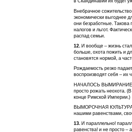
в Скандинавии их будет у
Внебрачное сожительство 
экономически выгоднее дл
они безработные. Такова 
налогов и льгот. Фактиче
распад семьи.
12.
И вообще – жизнь стала
больше, охота пожить и дл
становятся нормой, а част
Рождаемость резко падает
воспроизводят себя – их 
НАЧАЛОСЬ ВЫМИРАНИЕ. Бе
просто рожать неохота. (В
конце Римской Империи.)
ВЫМОРОЧНАЯ КУЛЬТУРА. В
нашими равенствами, сво
13.
И параллельно! паралл
равенства! и не просто –