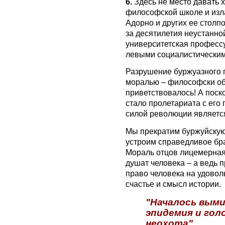
6.
Здесь не место давать 
философской школе и изла
Адорно и других ее столп
за десятилетия неустанно
университетская професс
левыми социалистически
Разрушение буржуазного г
моралью – философски о
приветствовалось! А поск
стало пролетариата с ег
силой революции являетс
Мы прекратим буржуйскую
устроим справедливое бр
Мораль отцов лицемерная,
душат человека – а ведь 
право человека на удоволь
счастье и смысл истории.
"Началось вымир
эпидемия и гол
неохота"