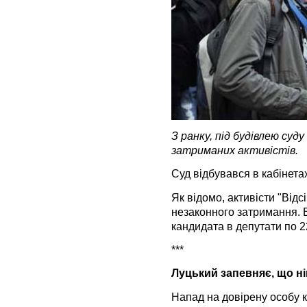
З ранку, під будівлею суд
затриманих активістів.
Суд відбувався в кабінета
Як відомо, активісти "Відс
незаконного затримання. 
кандидата в депутати по 2
***
Луцький запевняє, що нік
Напад на довірену особу к