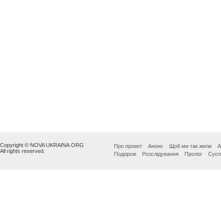
Copyright © NOVA UKRAINA.ORG
Про проект
Анонс
Щоб ми так жили
А
All rights reserved.
Подорож
Розслідування
Пролог
Сусп