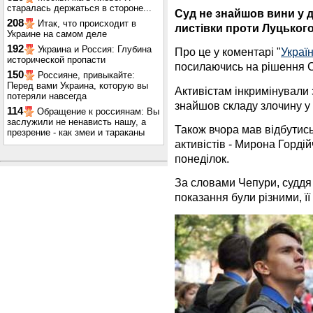
старалась держаться в стороне...
Суд не знайшов вини у ді
208
Итак, что происходит в
листівки проти Луцьког
Украине на самом деле
192
Украина и Россия: Глубина
Про це у коментарі "
Україн
исторической пропасти
посилаючись на рішення С
150
Россияне, привыкайте:
Перед вами Украина, которую вы
Активістам інкримінували з
потеряли навсегда
знайшов складу злочину у 
114
Обращение к россиянам: Вы
заслужили не ненависть нашу, а
Також вчора мав відбутись
презрение - как змеи и тараканы
активістів - Мирона Горді
понеділок.
За словами Чепури, суддя в
показання були різними, ї