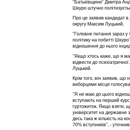
"Батьківщини" Дмитра Анд
Шкуро штучно політизуєть
Про це заявив кандидат в 
округу Максим Луцький.
"Головне питання зараз у 
політику на побитті Шкуро"
відношення до нього інцид
"Якщо хтось каже, що я ма
відвести до психіатричної 
Луцький.
Крім того, він заявив, що
виборцями місця голосуван
"Я не маю до цього віднош
вступають на перший курс,
гуртожиток. Якщо взяти, 
університет на державне 
десь така ж кількість на к
70% вступників", - уточнив