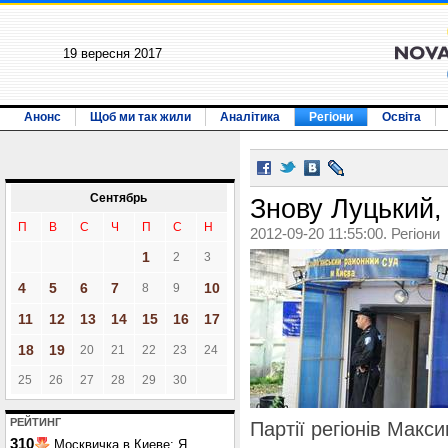
19 вересня 2017
Анонс
Щоб ми так жили
Аналітика
Регіони
Освіта
Сентябрь
Знову Луцький, 
П
В
С
Ч
П
С
Н
2012-09-20 11:55:00. Регіони
1
2
3
4
5
6
7
10
8
9
11
12
13
14
15
16
17
18
19
20
21
22
23
24
25
26
27
28
29
30
РЕЙТИНГ
Партії регіонів Макс
310
Москвичка в Киеве: Я