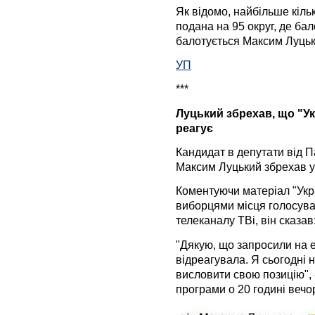
Як відомо, найбільше кіль
подана на 95 округ, де бал
балотується Максим Луцьк
УП
***
Луцький збрехав, що "Ук
реагує
Кандидат в депутати від Па
Максим Луцький збрехав у
Коментуючи матеріал "Укра
виборцями місця голосуван
телеканалу ТВі, він сказав
"Дякую, що запросили на е
відреагувала. Я сьогодні 
висловити свою позицію", 
програми о 20 годині вечо