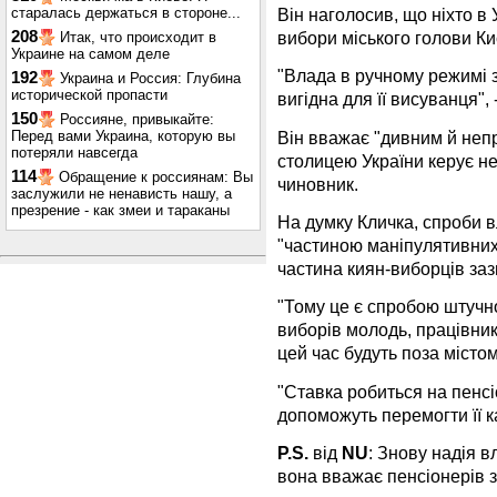
старалась держаться в стороне...
Він наголосив, що ніхто в 
208
вибори міського голови Ки
Итак, что происходит в
Украине на самом деле
"Влада в ручному режимі з
192
Украина и Россия: Глубина
исторической пропасти
вигідна для її висуванця", 
150
Россияне, привыкайте:
Він вважає "дивним й неп
Перед вами Украина, которую вы
потеряли навсегда
столицею України керує н
114
Обращение к россиянам: Вы
чиновник.
заслужили не ненависть нашу, а
презрение - как змеи и тараканы
На думку Кличка, спроби 
"частиною маніпулятивних 
частина киян-виборців заз
"Тому це є спробою штучно 
виборів молодь, працівник
цей час будуть поза містом
"Ставка робиться на пенсіо
допоможуть перемогти її ка
P.S.
від
NU
: Знову
надія
в
вона
вважає
пенсіонерів