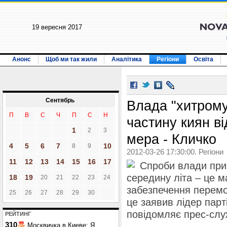
19 вересня 2017
Анонс
Щоб ми так жили
Аналітика
Регіони
Освіта
Сентябрь
Влада "хитрому
П
В
С
Ч
П
С
Н
частину киян ві
1
2
3
мера - Кличко
4
5
6
7
10
8
9
2012-03-26 17:30:00. Регіони
11
12
13
14
15
16
17
Спроби влади при
середину літа – це м
18
19
20
21
22
23
24
забезпечення перемо
25
26
27
28
29
30
це заявив лідер парт
повідомляє прес-слу
РЕЙТИНГ
310
Москвичка в Киеве: Я