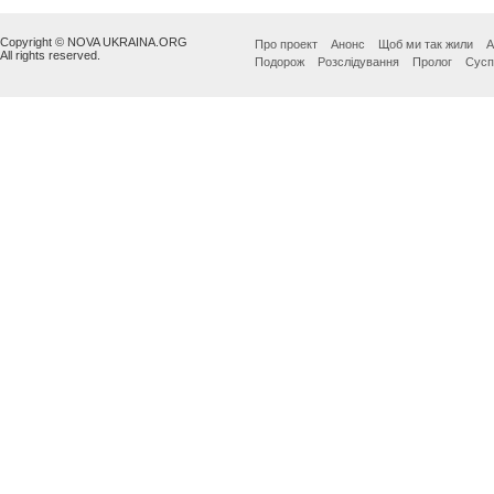
Copyright © NOVA UKRAINA.ORG
Про проект
Анонс
Щоб ми так жили
А
All rights reserved.
Подорож
Розслідування
Пролог
Сусп