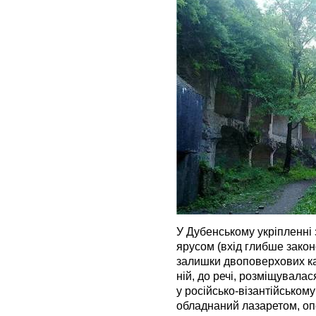
У Дубенському укріпленні
ярусом (вхід глибше зако
залишки двоповерхових каз
ній, до речі, розміщувалас
у російсько-візантійському
обладнаний лазаретом, оп