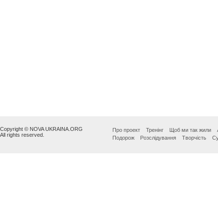
Copyright © NOVA UKRAINA.ORG
Про проект
Тренінг
Щоб ми так жили
All rights reserved.
Подорож
Розслідування
Творчість
Су