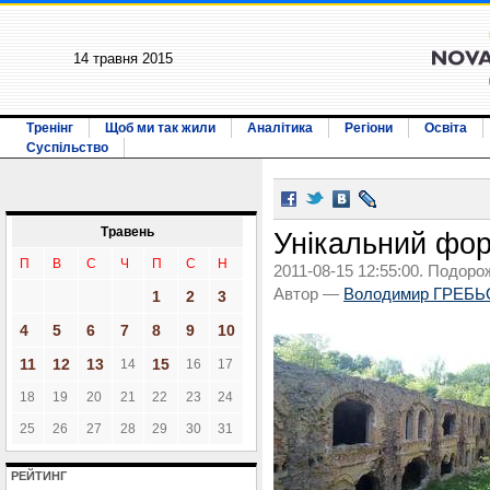
14 травня 2015
Тренінг
Щоб ми так жили
Аналітика
Регіони
Освіта
Суспільство
Травень
Унікальний фор
П
В
С
Ч
П
С
Н
2011-08-15 12:55:00. Подоро
Автор —
Володимир ГРЕБЬ
1
2
3
4
5
6
7
8
9
10
11
12
13
15
14
16
17
18
19
20
21
22
23
24
25
26
27
28
29
30
31
РЕЙТИНГ