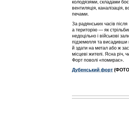
колодязями, складами боє
вентиляція, каналізація, в
печами.
За радянських часів після
а територію — як стрільб
недоцільно і військові за
підземелля та висадивши 
й здати на метал або ж зас
місцеві жителі. Ясна річ, 
Форт поволі «помирає».
Дубенський форт
(ФОТО