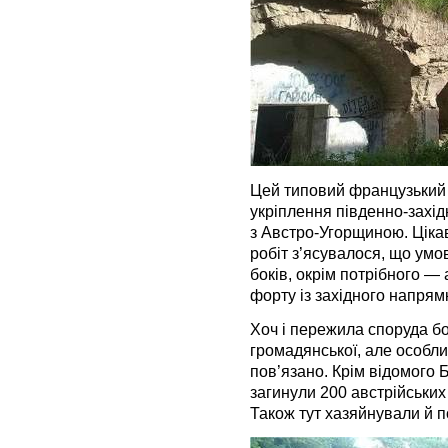
Цей типовий французький 
укріплення південно-захід
з Австро-Угорщиною. Цікав
робіт з’ясувалося, що умо
боків, окрім потрібного — 
форту із західного напря
Хоч і пережила споруда бо
громадянської, але особли
пов’язано. Крім відомого 
загинули 200 австрійських
Також тут хазяйнували й п