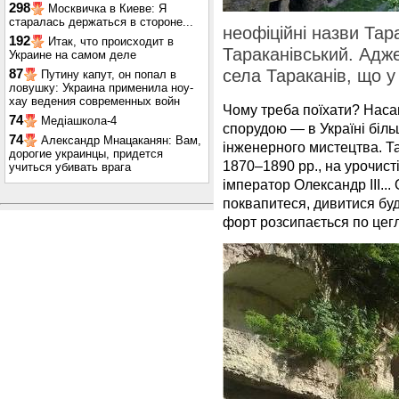
298
Москвичка в Киеве: Я
старалась держаться в стороне...
неофіційні назви Тар
192
Итак, что происходит в
Тараканівський. Адж
Украине на самом деле
села Тараканів, що у
87
Путину капут, он попал в
ловушку: Украина применила ноу-
хау ведения современных войн
Чому треба поїхати? Наса
74
Медіашкола-4
спорудою — в Україні біль
74
Александр Мнацаканян: Вам,
інженерного мистецтва. Т
дорогие украинцы, придется
1870–1890 рр., на урочист
учиться убивать врага
імператор Олександр ІІІ...
поквапитеся, дивитися буд
форт розсипається по цегл