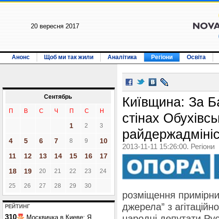
20 вересня 2017
Анонс
Щоб ми так жили
Аналітика
Регіони
Освіта
Сентябрь
Київщина: За Б
П
В
С
Ч
П
С
Н
стінах Обухівсь
1
2
3
райдержадмініс
4
5
6
7
10
8
9
2013-11-11 15:26:00. Регіони
11
12
13
14
15
16
17
18
19
20
21
22
23
24
25
26
27
28
29
30
розміщення примірник
джерела” з агітаційн
РЕЙТИНГ
310
народні депутати Ру
Москвичка в Киеве: Я