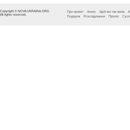
Copyright © NOVA UKRAINA.ORG
Про проект
Анонс
Щоб ми так жили
А
All rights reserved.
Подорож
Розслідування
Пролог
Сусп