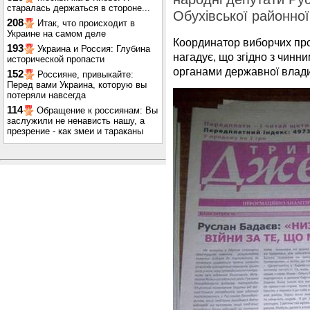
старалась держаться в стороне...
Обухівської районної
208
Итак, что происходит в
Украине на самом деле
Координатор виборчих п
193
Украина и Россия: Глубина
нагадує, що згідно з чинн
исторической пропасти
органами державної влади
152
Россияне, привыкайте:
Перед вами Украина, которую вы
потеряли навсегда
114
Обращение к россиянам: Вы
заслужили не ненависть нашу, а
презрение - как змеи и тараканы