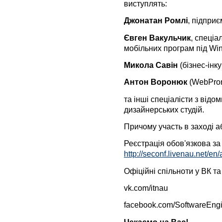
виступлять:
Джонатан Ромлі
, підприє
Євген Вакульчик
, спеціа
мобільних програм під Wi
Микола Савін
(бізнес-інк
Антон Воронюк
(WebProm
та інші спеціалісти з від
дизайнерських студій.
Причому участь в заході 
Реєстрація обов'язкова з
http://seconf.livenau.net/en
Офіційні спільноти у ВК т
vk.com/itnau
facebook.com/SoftwareEng
Чекаємо на Вас!