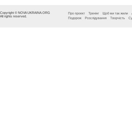
Copyright © NOVA UKRAINA.ORG
Про проект
Тренінг
Щоб ми так жили
All rights reserved.
Подорож
Розслідування
Творчість
Су