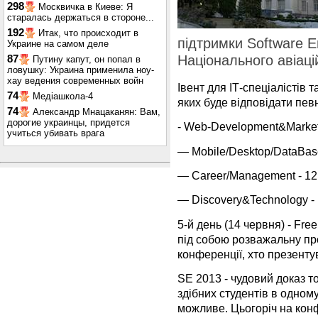
298
Москвичка в Киеве: Я
старалась держаться в стороне...
192
Итак, что происходит в
підтримки Software En
Украине на самом деле
Національного авіаці
87
Путину капут, он попал в
ловушку: Украина применила ноу-
хау ведения современных войн
Івент для ІТ-спеціалістів т
74
Медіашкола-4
яких буде відповідати певн
74
Александр Мнацаканян: Вам,
дорогие украинцы, придется
- Web-Development&Market
учиться убивать врага
— Mobile/Desktop/DataBas
— Career/Management - 12
— Discovery&Technology -
5-й день (14 червня) - Free
під собою розважальну пр
конференції, хто презенту
SE 2013 - чудовий доказ то
здібних студентів в одном
можливе. Цьогоріч на конф