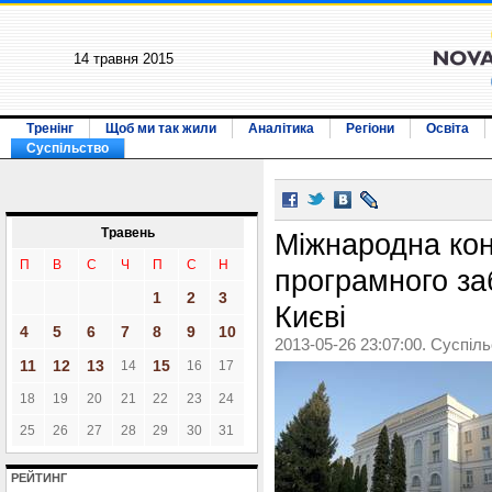
14 травня 2015
Тренінг
Щоб ми так жили
Аналітика
Регіони
Освіта
Суспільство
Травень
Міжнародна кон
П
В
С
Ч
П
С
Н
програмного за
1
2
3
Києві
4
5
6
7
8
9
10
2013-05-26 23:07:00. Суспіл
11
12
13
15
14
16
17
18
19
20
21
22
23
24
25
26
27
28
29
30
31
РЕЙТИНГ