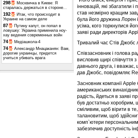
298
Москвичка в Киеве: Я
інновацій, які збагатили і
старалась держаться в стороне...
став незмірно кращим зав
192
Итак, что происходит в
була його дружина Лорен і 
Украине на самом деле
усіма, кого торкнулися йог
87
Путину капут, он попал в
ловушку: Украина применила ноу-
заяві ради директорів Appl
хау ведения современных войн
74
Медіашкола-4
Тривалий час Стів Джобс л
74
Александр Мнацаканян: Вам,
Співзасновник і голова рад
дорогие украинцы, придется
учиться убивать врага
висловив щирі співчуття з
давнього друга, і вважає, 
дав Джобс, повідомляє Reu
Засновник компанії Apple 
американських винахідник
радість, йдеться в заяві 
був достатньо хоробрим, щ
сміливим, щоб вірити в те,
талановитим, щоб здійснит
комп`ютери персональними 
забезпечив доступність ін