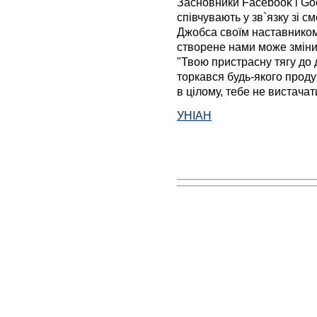
Засновники Facebook і Goo
співчувають у зв`язку зі 
Джобса своїм наставником 
створене нами може змінит
"Твою пристрасну тягу до 
торкався будь-якого продук
в цілому, тебе не вистачат
УНІАН