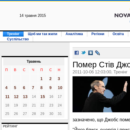
14 травня 2015
Тренінг
Щоб ми так жили
Аналітика
Регіони
Освіта
Суспільство
Травень
Помер Стів Дж
П
В
С
Ч
П
С
Н
2011-10-06 12:03:00. Тренінг
1
2
3
4
5
6
7
8
9
10
11
12
13
15
14
16
17
18
19
20
21
22
23
24
25
26
27
28
29
30
31
зазначено, що Джобс помер
РЕЙТИНГ
"Його блиск, енергія і пр