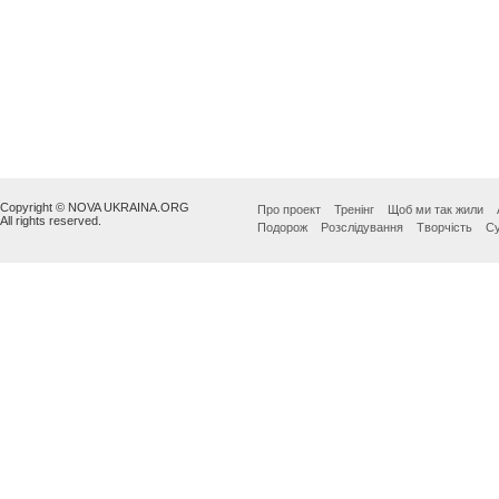
Copyright © NOVA UKRAINA.ORG
Про проект
Тренінг
Щоб ми так жили
All rights reserved.
Подорож
Розслідування
Творчість
Су