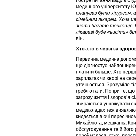
медичного університету Юр
планував бути хірургом,
сімейним лікарем. Хоча ц
знати багато тонкощів. 
лікареві буде «висіти» бі
він.
Хто-хто в черзі за здоро
Первинна медична допомога
що діагностує найпоширені
платити більше. Хто першим
зарплатах чи хворі на сво
уточнюється. Зрозуміло ті
греблю гати. Попри те, щ
загрозу життя і здоров’я 
збираються уніфікувати сіл
медзакладах теж виявляют
кидається в очі пересічном
Михайлюта, мешканка Кри
обслуговування та й його
переймалася, каже, просто