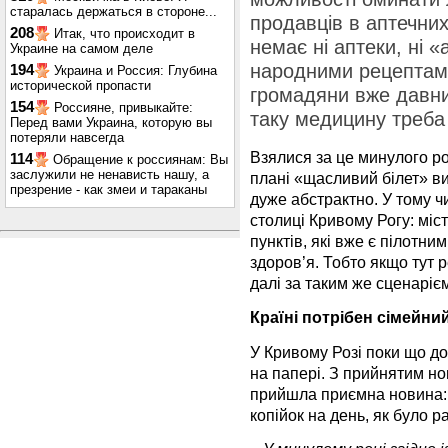
старалась держаться в стороне...
продавців в аптечних 
208
Итак, что происходит в
немає ні аптеки, ні «
Украине на самом деле
народними рецептами.
194
Украина и Россия: Глубина
исторической пропасти
громадяни вже давни
154
Россияне, привыкайте:
таку медицину треба 
Перед вами Украина, которую вы
потеряли навсегда
Взялися за це минулого ро
114
Обращение к россиянам: Вы
заслужили не ненависть нашу, а
плані «щасливий білет» вит
презрение - как змеи и тараканы
дуже абстрактно. У тому ч
столиці Кривому Рогу: міс
пунктів, які вже є пілотн
здоров’я. Тобто якщо тут 
далі за таким же сценарієм
Країні потрібен сімейний
У Кривому Розі поки що до
на папері. З прийнятим н
прийшла приємна новина: т
копійок на день, як було ра