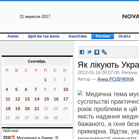
21 вересня 2017
Анонс
Щоб ми так жили
Аналітика
Регіони
Освіта
Сентябрь
Як лікують Укра
П
В
С
Ч
П
С
Н
2012-01-16 00:07:00. Регіони.
Автор —
Анна РОДІЧКІНА
1
2
3
4
5
6
7
10
8
9
Медична тема мус
11
12
13
14
15
16
17
суспільстві практично
років проблеми в цій 
18
19
20
21
22
23
24
якість надання медич
25
26
27
28
29
30
бажаного, а їхня без
примарна. Відтак, у
РЕЙТИНГ
310
можливості оминати л
Москвичка в Киеве: Я