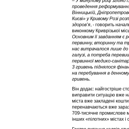
– У минулому році згідно 
проведення реформування
Вінницькій, Дніпропетров
Києві» у Кривому Розі ро
здоров’я
, - говорить нача
виконкому Криврізької міс
Основним її завданням є 
первинну, вторинну та т
нас витрачалося лише до 
галузі, а потреба переви
первинної медико-санітарн
3 гривень піднялося фінан
на перебування в денному 
гривень.
Він додає: найгостріше сто
виправити ситуацію вже н
міста вже закладені кошти 
перенавчаються вже зараз.
709-тисячне промислове м
інших «пілотних» містах і 
Гостре питання кадрів сту