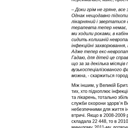
– Доки грім не гряне, все
Однак нещодавно підхопи
лікарняний і звертатися 
терапевта тепер немає, з
ми ходили роками, в кабін
сидить колишній невропато
інфекційні захворювання, і
Адже тепер екс-невропато
Гадаю, для дітей це справ
що за за декілька місяців
вузькоспеціалізованого фа
можна
, - скаржиться город
Між іншим, у Великій Брит
тих, хто підхоплює інфекц
та лікарень, тотально збі
служби охорони здорвʼя В
небезпечними для життя і
втричі. Якщо в 2008-2009 р
складала 22 448, то в 2010
минулому, 2011-му, дотягн