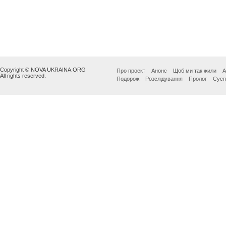
Copyright © NOVA UKRAINA.ORG
Про проект
Анонс
Щоб ми так жили
А
All rights reserved.
Подорож
Розслідування
Пролог
Сусп