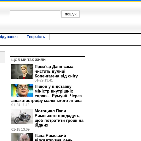
лідування
Творчість
ЩОБ МИ ТАК ЖИЛИ
Прем'єр Данії сама
е
чистить вулиці
Копенгагена від снігу
01-29 13:41
Пішов у відставку
міністр внутрішніх
справ… Румунії. Через
авіакатастрофу маленького літака
01-24 11:42
Мотоцикл Папи
Римського продадуть,
щоб потратити гроші на
бідних
01-15 13:09
Папа Римський
відсвяткував день