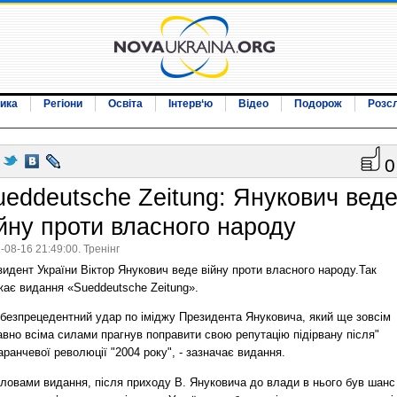
ика
Регіони
Освіта
Інтерв‘ю
Відео
Подорож
Розс
0
ueddeutsche Zeitung: Янукович вед
ійну проти власного народу
-08-16 21:49:00. Тренінг
идент України Віктор Янукович веде війну проти власного народу.Так
жає видання «Sueddeutsche Zeitung».
 безпрецедентний удар по іміджу Президента Януковича, який ще зовсім
вно всіма силами прагнув поправити свою репутацію підірвану після"
ранчевої революції "2004 року", - зазначає видання.
словами видання, після приходу В. Януковича до влади в нього був шанс