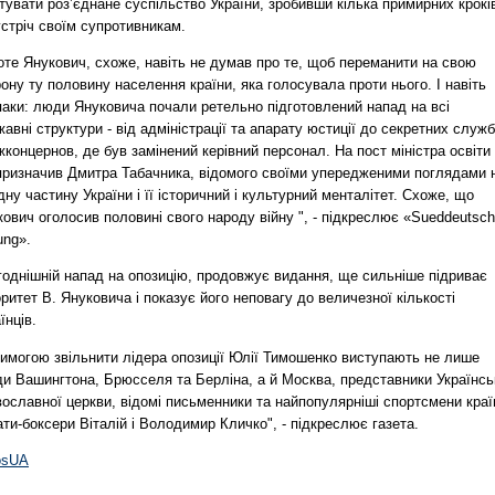
тувати роз’єднане суспільство України, зробивши кілька примирних крокі
стріч своїм супротивникам.
оте Янукович, схоже, навіть не думав про те, щоб переманити на свою
ону ту половину населення країни, яка голосувала проти нього. І навіть
паки: люди Януковича почали ретельно підготовлений напад на всі
авні структури - від адміністрації та апарату юстиції до секретних служб
концернов, де був замінений керівний персонал. На пост міністра освіти
 призначив Дмитра Табачника, відомого своїми упередженими поглядами 
дну частину України і її історичний і культурний менталітет. Схоже, що
ович оголосив половині свого народу війну ", - підкреслює «Sueddeutsc
ung».
годнішній напад на опозицію, продовжує видання, ще сильніше підриває
ритет В. Януковича і показує його неповагу до величезної кількості
їнців.
вимогою звільнити лідера опозиції Юлії Тимошенко виступають не лише
ди Вашингтона, Брюсселя та Берліна, а й Москва, представники Українсь
ославної церкви, відомі письменники та найпопулярніші спортсмени краї
ати-боксери Віталій і Володимир Кличко", - підкреслює газета.
osUA