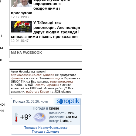
в
народження з
бездомними і
прислугою
12-17 19:03
У Таїланді теж
революція. Але поліція
дарує людям троянди і
 і
співає з ними пісень про кохання
12-04 10:47
на
МИ НА FACEBOOK
he
Авто Hyundai на проекті
http://avtosale.ua/car/Hyundai/
Не пропустите -
фильмы
в прокате! Точная
погода
в Украине на
SINOPTIK.ua Все каналы:
телепрограмма
онлайн. Читай
новости Украины
в ленте
новостей на UKR.net. Ищешь работу? Все
вакансии,
работа в Киеве
на JOB.ukr.net.
Погода
31.03.26, ночь
кої
Погода в
Киеве
ни
влажность:
79%
+9°
давление:
738 мм
ветер:
1 м/с,
Погода в Ивано-Франковске
Погода в Донецке