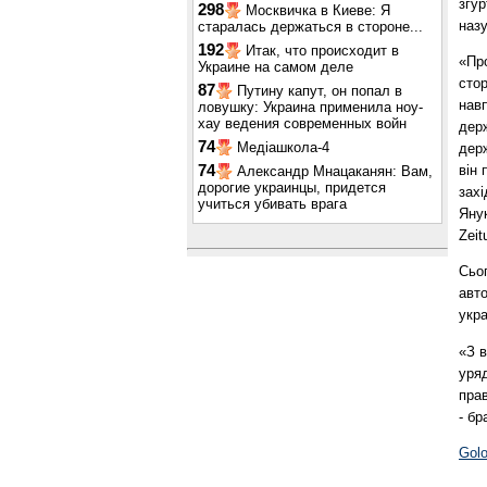
згур
298
Москвичка в Киеве: Я
назу
старалась держаться в стороне...
192
Итак, что происходит в
«Пр
Украине на самом деле
стор
87
Путину капут, он попал в
нав
ловушку: Украина применила ноу-
хау ведения современных войн
держ
74
Медіашкола-4
держ
він
74
Александр Мнацаканян: Вам,
дорогие украинцы, придется
захі
учиться убивать врага
Янук
Zeit
Сьо
авто
укра
«З 
уря
прав
- бр
Gol