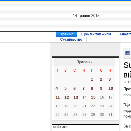
14 травня 2015
Тренінг
Щоб ми так жили
Аналіт
Суспільство
Травень
S
П
В
С
Ч
П
С
Н
в
1
2
3
2011
4
5
6
7
8
9
10
През
вва
11
12
13
15
14
16
17
"Це
18
19
20
21
22
23
24
неда
25
26
27
28
29
30
31
пома
За 
РЕЙТИНГ