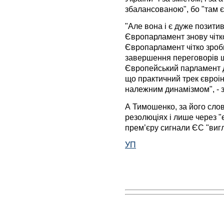
збалансованою", бо "там є 
"Але вона і є дуже позити
Європарламент знову чітко
Європарламент чітко зроб
завершення переговорів щ
Європейський парламент д
що практичний трек євроін
належним динамізмом", - 
А Тимошенко, за його слов
резолюціях і лише через "
прем’єру сигнали ЄС "вигл
УП