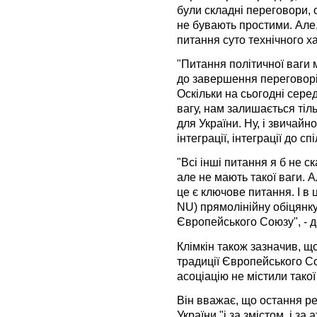
були складні переговори, 
не бувають простими. Але
питання суто технічного х
"Питання політичної ваги 
до завершення переговорів
Оскільки на сьогодні серед
вагу, нам залишається тіл
для України. Ну, і звичайн
інтеграції, інтеграції до с
"Всі інші питання я б не с
але не мають такої ваги. 
це є ключове питання. І в 
NU) прямолінійну обіцянку
Європейського Союзу", - 
Клімкін також зазначив, що
традиції Європейського Со
асоціацію не містили такої
Він вважає, що остання 
України "і за змістом, і з