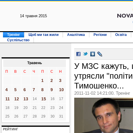
14 травня 2015
Тренінг
Щоб ми так жили
Аналітика
Регіони
Освіта
Суспільство
Травень
У МЗС кажуть, 
П
В
С
Ч
П
С
Н
утрясли "політ
1
2
3
Тимошенко...
4
5
6
7
8
9
10
2011-11-02 14:21:00. Тренінг
11
12
13
15
14
16
17
18
19
20
21
22
23
24
25
26
27
28
29
30
31
РЕЙТИНГ