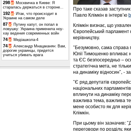
298
Москвичка в Киеве: Я
старалась держаться в стороне...
Про таке сказав заступник
192
Итак, что происходит в
Павло Клімкін в інтерв’ю
b
Украине на самом деле
87
Путину капут, он попал в
Клімкін визнає, що ухвал
ловушку: Украина применила ноу-
Європейський парламент н
хау ведения современных войн
керівництву.
74
Медіашкола-4
74
Александр Мнацаканян: Вам,
"Безумовно, сама справа 
дорогие украинцы, придется
Юлії Тимошенко впливає н
учиться убивать врага
та ЄС безпосередньо – оск
стратегічна мета, не тільк
на динаміку відносин", - за
"Є ряд депутатів європейс
національних парламентів
вплинути на динаміку пере
важлива тема, важлива те
мене особисто як для кері
Клімкін.
При цьому він зазначив: 
переговори по розділу, яки