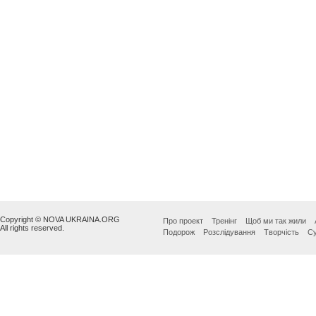
Copyright © NOVA UKRAINA.ORG
Про проект
Тренінг
Щоб ми так жили
All rights reserved.
Подорож
Розслідування
Творчість
Су