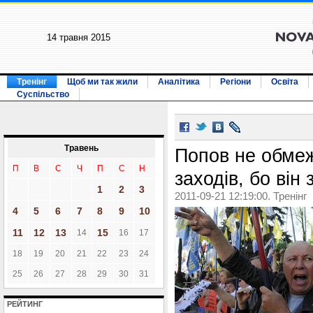
14 травня 2015
Тренінг
Щоб ми так жили
Аналітика
Регіони
Освіта
Суспільство
Травень
Попов не обме
П
В
С
Ч
П
С
Н
заходів, бо він
1
2
3
2011-09-21 12:19:00. Тренінг
4
5
6
7
8
9
10
11
12
13
15
14
16
17
18
19
20
21
22
23
24
25
26
27
28
29
30
31
РЕЙТИНГ