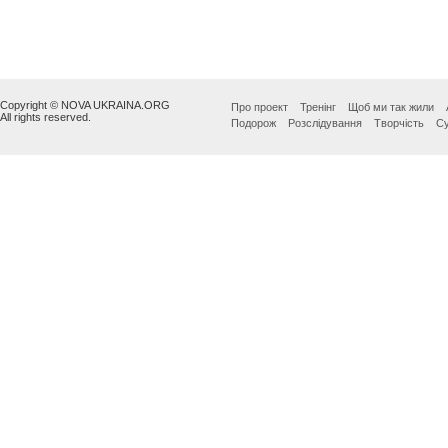
Copyright © NOVA UKRAINA.ORG
Про проект
Тренінг
Щоб ми так жили
All rights reserved.
Подорож
Розслідування
Творчість
Су