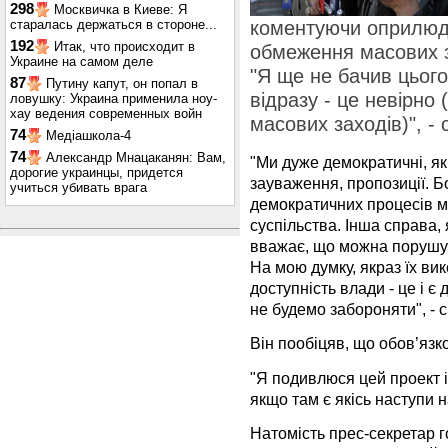
298
Москвичка в Киеве: Я
старалась держаться в стороне...
коментуючи оприлюд
192
Итак, что происходит в
обмеження масових з
Украине на самом деле
"Я ще не бачив цього
87
Путину капут, он попал в
відразу - це невірн
ловушку: Украина применила ноу-
хау ведения современных войн
масових заходів)", -
74
Медіашкола-4
74
Александр Мнацаканян: Вам,
"Ми дуже демократичні, як
дорогие украинцы, придется
зауваження, пропозиції. Б
учиться убивать врага
демократичних процесів м
суспільства. Інша справа, 
вважає, що можна порушув
На мою думку, якраз їх вик
доступність влади - це і є
не будемо забороняти", - 
Він пообіцяв, що обов’язк
"Я подивлюся цей проект і 
якщо там є якісь наступи 
Натомість прес-секретар 