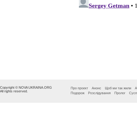
Copyright © NOVA UKRAINA.ORG
Про проект
Анонс
Щоб ми так жили
А
All rights reserved.
Подорож
Розслідування
Пролог
Сусп