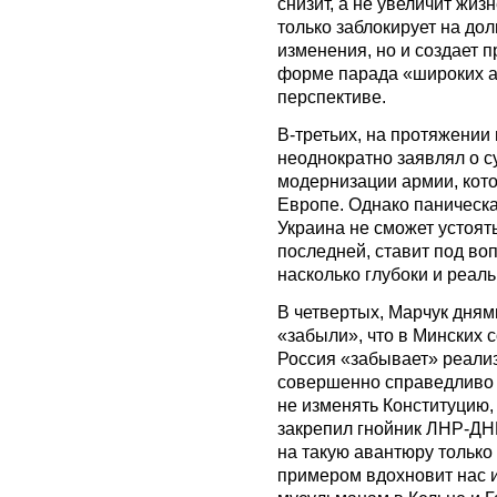
снизит, а не увеличит жиз
только заблокирует на до
изменения, но и создает 
форме парада «широких а
перспективе.
В-третьих, на протяжении
неоднократно заявлял о 
модернизации армии, кото
Европе. Однако паническая
Украина не сможет устоят
последней, ставит под в
насколько глубоки и реал
В четвертых, Марчук дням
«забыли», что в Минских 
Россия «забывает» реали
совершенно справедливо 
не изменять Конституцию
закрепил гнойник ЛНР-ДНР
на такую авантюру только
примером вдохновит нас 