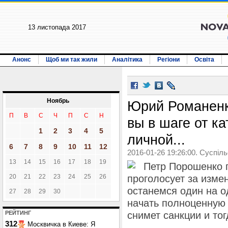
13 листопада 2017
Анонс
Щоб ми так жили
Аналітика
Регіони
Освіта
Ноябрь
Юрий Романенк
П
В
С
Ч
П
С
Н
вы в шаге от к
1
2
3
4
5
личной...
6
7
8
9
10
11
12
2016-01-26 19:26:00. Суспіл
13
14
15
16
17
18
19
Петр Порошенко г
20
21
22
23
24
25
26
проголосует за изме
останемся один на о
27
28
29
30
начать полноценную 
РЕЙТИНГ
снимет санкции и то
312
Москвичка в Киеве: Я