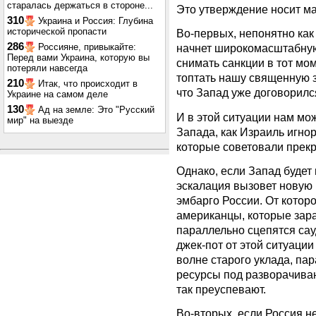
старалась держаться в стороне...
Это утверждение носит ма
310
Украина и Россия: Глубина
исторической пропасти
Во-первых, непонятно как
286
Россияне, привыкайте:
начнет широкомасштабную 
Перед вами Украина, которую вы
снимать санкции в тот мом
потеряли навсегда
топтать нашу священную з
210
Итак, что происходит в
что Запад уже договорилс
Украине на самом деле
130
Ад на земле: Это "Русский
И в этой ситуации нам м
мир" на выезде
Запада, как Израиль игно
которые советовали прекр
Однако, если Запад будет 
эскалация вызовет новую 
эмбарго России. От которо
американцы, которые зара
параллельно сцепятся сау
джек-пот от этой ситуации
волне старого уклада, па
ресурсы под разворачиван
так преуспевают.
Во-вторых, если Россия не