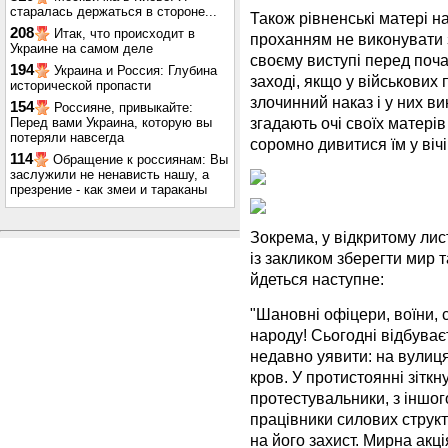
старалась держаться в стороне...
Також рівненські матері н
208
Итак, что происходит в
проханням не виконувати з
Украине на самом деле
своєму виступі перед поча
194
Украина и Россия: Глубина
заході, якщо у військових 
исторической пропасти
злочинний наказ і у них ви
154
Россияне, привыкайте:
згадають очі своїх матерів
Перед вами Украина, которую вы
потеряли навсегда
соромно дивитися їм у вічі
114
Обращение к россиянам: Вы
заслужили не ненависть нашу, а
презрение - как змеи и тараканы
Зокрема, у відкритому лис
із закликом зберегти мир т
йдеться наступне:
"Шановні офіцери, воїни, с
народу! Сьогодні відбуває
недавно уявити: на вулиця
кров. У протистоянні зіткн
протестувальники, з іншого
працівники силових струк
на його захист. Мирна акц