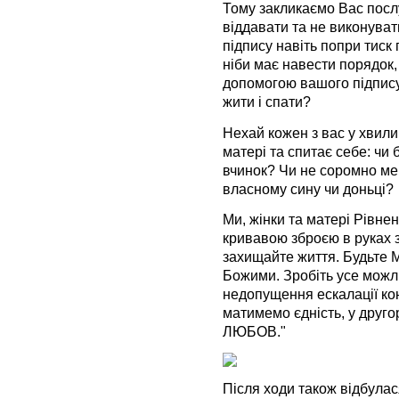
Тому закликаємо Вас посл
віддавати та не виконуват
підпису навіть попри тиск
ніби має навести порядок,
допомогою вашого підпису 
жити і спати?
Нехай кожен з вас у хвили
матері та спитає себе: чи
вчинок? Чи не соромно мен
власному сину чи доньці?
Ми, жінки та матері Рівне
кривавою зброєю в руках 
захищайте життя. Будьте 
Божими. Зробіть усе можл
недопущення ескалації кон
матимемо єдність, у друго
ЛЮБОВ."
Після ходи також відбулас