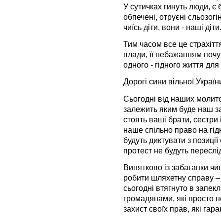
У сутичках гинуть люди, є
обпечені, отруєні сльозогін
чиїсь діти, вони - наші діти
Тим часом все це страхіт
влади, її небажанням поч
одного - гідного життя для 
Дорогі сини вільної Україн
Сьогодні від наших молито
залежить яким буде наш з
стоять ваші брати, сестри 
наше спільно право на гідн
будуть диктувати з позиції
протест не будуть переслі
Винятково із забаганки чин
робити шляхетну справу – 
сьогодні втягнуто в запеклі
громадянами, які просто 
захист своїх прав, які гар