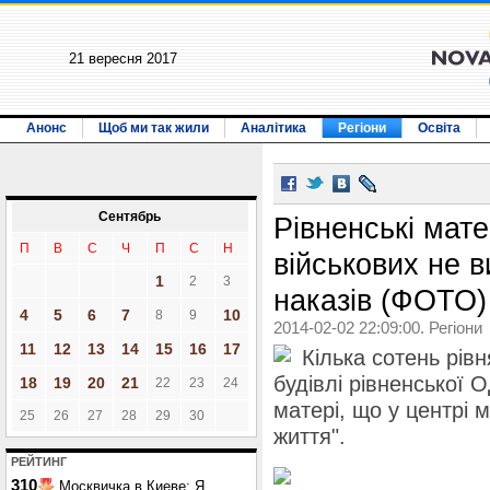
21 вересня 2017
Анонс
Щоб ми так жили
Аналітика
Регіони
Освіта
Сентябрь
Рівненські мате
П
В
С
Ч
П
С
Н
військових не 
1
2
3
наказів (ФОТО)
4
5
6
7
10
8
9
2014-02-02 22:09:00. Регіони
11
12
13
14
15
16
17
Кілька сотень рів
будівлі рівненської 
18
19
20
21
22
23
24
матері, що у центрі 
25
26
27
28
29
30
життя".
РЕЙТИНГ
310
Москвичка в Киеве: Я