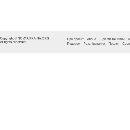
Copyright © NOVA UKRAINA.ORG
Про проект
Анонс
Щоб ми так жили
А
All rights reserved.
Подорож
Розслідування
Пролог
Сусп