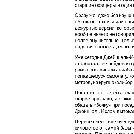
старшие офицеры и один 
Сразу же, даже без изуче
об отказе техники или оши
дежурные версии, которые
вообще ничего не говорили
более внушительно. Тольк
падения самолета, ее же и
Уже сегодня Джейш аль-И
отработала ее рейдовая г
район российской авиабаз
попавшемуся самолету, к
метров, из крупнокалибер
Понятно, что такой вариан
скорее признают, что экип
сбацать «бочку» при посад
Джейш аль-Ислам вытекаю
Первое следствие очевидн
километре от самой базы 