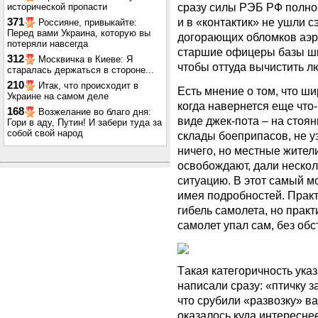
сразу силы РЭБ РФ полно
исторической пропасти
и в «контактик» не ушли 
371
Россияне, привыкайте:
Перед вами Украина, которую вы
догорающих обломков аэр
потеряли навсегда
старшие офицеры базы шм
312
Москвичка в Киеве: Я
чтобы оттуда вычистить 
старалась держаться в стороне...
210
Итак, что происходит в
Есть мнение о том, что ш
Украине на самом деле
когда навернется еще что-
168
Возжелание во благо дня:
виде джек-пота – на стоя
Гори в аду, Путин! И забери туда за
собой свой народ
склады боеприпасов, не у
ничего, но местные жител
освобождают, дали нескол
ситуацию. В этот самый м
имея подробностей. Прак
гибель самолета, но практ
самолет упал сам, без обс
Такая категоричность ука
написали сразу: «птичку 
что срубили «развозку» ва
оказалось куда интересне