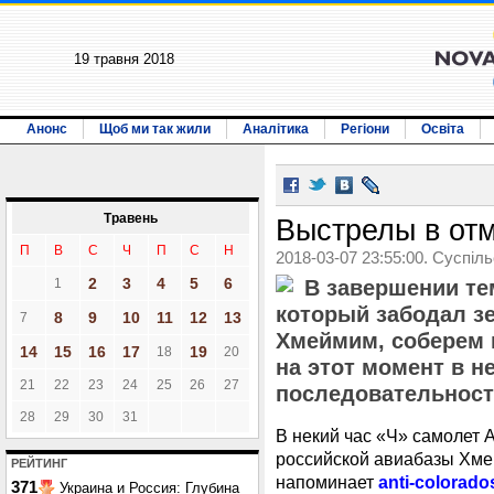
19 травня 2018
Анонс
Щоб ми так жили
Аналітика
Регіони
Освіта
Травень
Выстрелы в от
П
В
С
Ч
П
С
Н
2018-03-07 23:55:00. Суспіл
2
3
4
5
6
1
В завершении те
который забодал з
8
9
10
11
12
13
7
Хмеймим, соберем в
14
15
16
17
19
18
20
на этот момент в н
21
22
23
24
25
26
27
последовательност
28
29
30
31
В некий час «Ч» самолет 
российской авиабазы Хмей
РЕЙТИНГ
напоминает
anti-colorado
371
Украина и Россия: Глубина