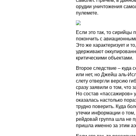
самолет. Причем, в данном
орудии уничтожения самол
пулемете.
Если это так, то сирийцы 
покончить с авиационными
Это же характеризует и то
удерживают оккупированн
критическими объектами.
Второе следствие – куда с
или нет, но Джейш аль-Ис
слету отвергли версию ги
сразу заявили о том, что
Но состав «пассажиров» у
оказалась настолько пораз
трудно поверить. Куда бо
утечки информации о том, 
рейдовай группа шла не пр
пришла именно за этим а
Если это так, то россияна