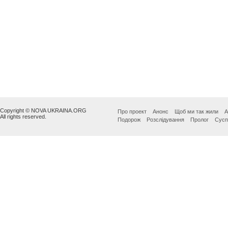
Copyright © NOVA UKRAINA.ORG
Про проект
Анонс
Щоб ми так жили
А
All rights reserved.
Подорож
Розслідування
Пролог
Сусп