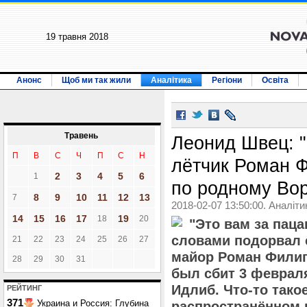
19 травня 2018
Анонс
Щоб ми так жили
Аналітика
Регіони
Освіта
Травень
Леонид Швец: "
П
В
С
Ч
П
С
Н
лётчик Роман 
2
3
4
5
6
1
по родному Во
8
9
10
11
12
13
7
2018-02-07 13:50:00. Аналіти
14
15
16
17
19
18
20
"Это вам за паца
словами подорвал 
21
22
23
24
25
26
27
майор Роман Филип
28
29
30
31
был сбит 3 феврал
Идлиб. Что-то тако
РЕЙТИНГ
371
Украина и Россия: Глубина
распространённом 