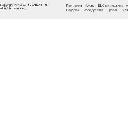
Copyright © NOVA UKRAINA.ORG
Про проект
Анонс
Щоб ми так жили
А
All rights reserved.
Подорож
Розслідування
Пролог
Сусп