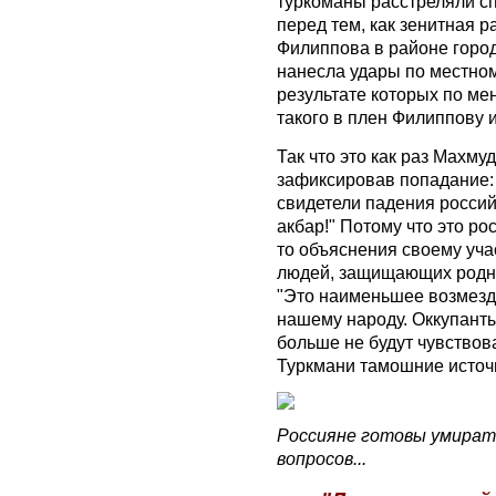
туркоманы расстреляли с
перед тем, как зенитная 
Филиппова в районе горо
нанесла удары по местном
результате которых по ме
такого в плен Филиппову 
Так что это как раз Махму
зафиксировав попадание: "
свидетели падения россий
акбар!" Потому что это р
то объяснения своему учас
людей, защищающих родную
"Это наименьшее возмезд
нашему народу. Оккупанты
больше не будут чувствов
Туркмани тамошние источ
Россияне готовы умирать
вопросов...