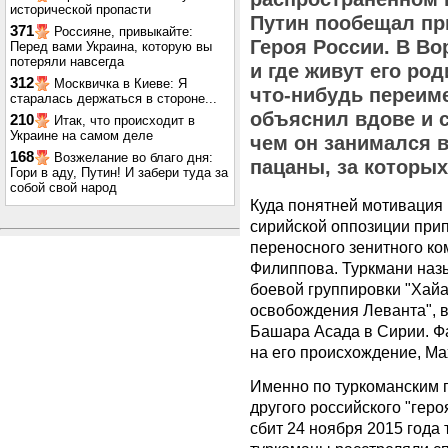
исторической пропасти
Путин пообещал пр
371
Россияне, привыкайте:
Героя России. В В
Перед вами Украина, которую вы
потеряли навсегда
и где живут его ро
312
Москвичка в Киеве: Я
что-нибудь переиме
старалась держаться в стороне...
объяснил вдове и с
210
Итак, что происходит в
Украине на самом деле
чем он занимался в
168
Возжелание во благо дня:
пацаны, за которых
Гори в аду, Путин! И забери туда за
собой свой народ
Куда понятней мотивация
сирийской оппозиции при
переносного зенитного к
Филиппова. Туркмани на
боевой группировки "Хай
освобождения Леванта", 
Башара Асада в Сирии. Ф
на его происхождение, Ма
Именно по туркоманским 
другого российского "геро
сбит 24 ноября 2015 года