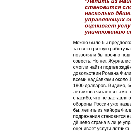
"Лепить из май
становится сло
насколько дёше
управляющих от
оценивает услу
уничтожению си
Можно было бы предположи
за свою грязную работу ка
позволяли бы прочно подп
совесть. Но нет. Журнали
смогли найти подтвержд
довольствии Романа Фили
всеми надбавками около 
1800 долларов. Видимо, 
лётчиков считается само п
спасибо, что не заставля
обороны России уже назв
бы, лепить из майора Фил
подражания становится ещ
дёшево страна в лице уп
оценивает услуги лётчика