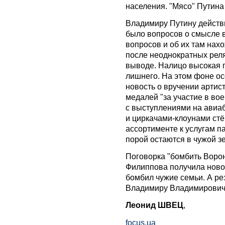
населения. "Мясо" Путина
Владимиру Путину действи
было вопросов о смысле в
вопросов и об их там нах
после неоднократных реля
выводе. Налицо высокая 
лишнего. На этом фоне о
новость о вручении артис
медалей "за участие в во
с выступлениями на авиа
и циркачами-клоунами стёр
ассортименте к услугам п
порой остаются в чужой з
Поговорка "бомбить Воро
Филиппова получила новое
бомбил чужие семьи. А рез
Владимиру Владимировичу
Леонид ШВЕЦ
,
focus.ua