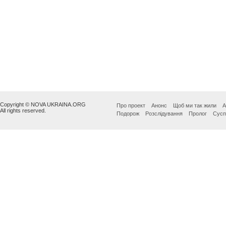
Copyright © NOVA UKRAINA.ORG
Про проект
Анонс
Щоб ми так жили
А
All rights reserved.
Подорож
Розслідування
Пролог
Сусп