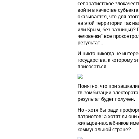
сепаратистское злокачес
войти в качестве субъекта
оказывается, что для это
на этой территории так н
или Крым, без разницы)? 
человечки" все проконтр
результат...
И никто никогда не интер
государства, к которому э
присосаться.
Понятно, что при зашкал
тв-зомбизации электората
результат будет получен.
Но - хотя бы ради профор
патриотов: а хотят ли он
жильцов-нахлебников имет
коммунальной стране?