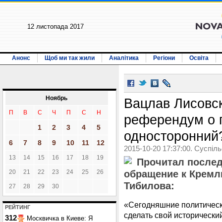
12 листопада 2017
Анонс
Щоб ми так жили
Аналітика
Регіони
Освіта
Ноябрь
Вацлав Лисовс
П
В
С
Ч
П
С
Н
референдум о 
1
2
3
4
5
односторонний
6
7
8
9
10
11
12
2015-10-20 17:37:00. Суспіл
13
14
15
16
17
18
19
Прочитал послед
20
21
22
23
24
25
26
обращение к Крем
Тибилова:
27
28
29
30
«Сегодняшние политическ
РЕЙТИНГ
сделать свой исторически
312
Москвичка в Киеве: Я