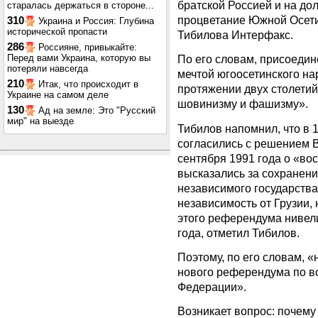
братской Россией и на дол
старалась держаться в стороне...
процветание Южной Осети
310
Украина и Россия: Глубина
исторической пропасти
Тибилова Интерфакс.
286
Россияне, привыкайте:
Перед вами Украина, которую вы
По его словам, присоедин
потеряли навсегда
мечтой югоосетинского на
210
Итак, что происходит в
протяжении двух столетий
Украине на самом деле
шовинизму и фашизму».
130
Ад на земле: Это "Русский
мир" на выезде
Тибилов напомнил, что в 
согласились с решением В
сентября 1991 года о «вос
высказались за сохранени
независимого государств
независимость от Грузии, 
этого референдума нивел
года, отметил Тибилов.
Поэтому, по его словам, 
нового референдума по в
Федерации».
Возникает вопрос: почему 