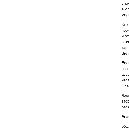
сло
абс
мед
Кто-
про
и г
выб
карт
Вил
Есл
евр
асс
нас
– эт
Жел
вто
гла
Ана
общ