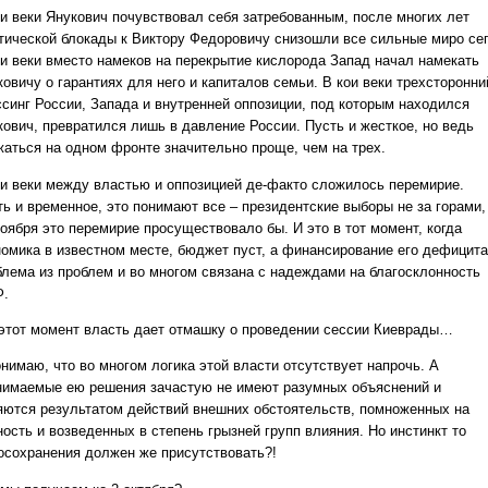
ои веки Янукович почувствовал себя затребованным, после многих лет
тической блокады к Виктору Федоровичу снизошли все сильные миро сег
ои веки вместо намеков на перекрытие кислорода Запад начал намекать
овичу о гарантиях для него и капиталов семьи. В кои веки трехсторонни
ссинг России, Запада и внутренней оппозиции, под которым находился
кович, превратился лишь в давление России. Пусть и жесткое, но ведь
жаться на одном фронте значительно проще, чем на трех.
ои веки между властью и оппозицией де-факто сложилось перемирие.
ть и временное, это понимают все – президентские выборы не за горами,
ноября это перемирие просуществовало бы. И это в тот момент, когда
номика в известном месте, бюджет пуст, а финансирование его дефицита
блема из проблем и во многом связана с надеждами на благосклонность
.
 этот момент власть дает отмашку о проведении сессии Киеврады…
нимаю, что во многом логика этой власти отсутствует напрочь. А
нимаемые ею решения зачастую не имеют разумных объяснений и
яются результатом действий внешних обстоятельств, помноженных на
ость и возведенных в степень грызней групп влияния. Но инстинкт то
осохранения должен же присутствовать?!