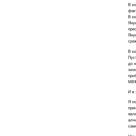
В к
фак
В к
Янук
пре
Яну
сра
В к
Пус
до 
эко
про
МВФ
И в
Я по
при
явл
алчн
сам