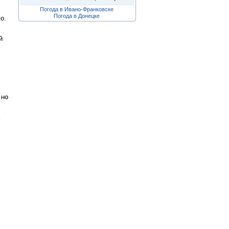
Погода в Ивано-Франковске
Погода в Донецке
о.
й
 но