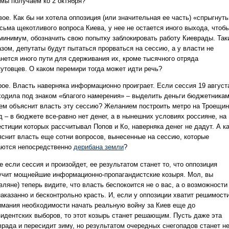
 мы получаем ко 2 октября?
ое. Как бы ни хотела оппозиция (или значительная ее часть) «спрыгнуть
сьма щекотливого вопроса Киева, у нее не остается иного выхода, чтобы
 минимум, обозначить свою попытку заблокировать работу Киеврады. Так
азом, депутаты будут пытаться прорваться на сессию, а у власти не
анется иного пути для сдерживания их, кроме тысячного отряда
кутовцев. О каком перемири тогда может идти речь?
рое. Власть наверняка информационно проиграет. Если сессия 19 август
ходила под знаком «благого намерения» – выделить деньги бюджетникам
чем объяснит власть эту сессию? Желанием построить метро на Троещи
д – в бюджете все-равно нет денег, а в нынешних условиях россияне, на
стиции которых рассчитывал Попов и Ко, наверняка денег не дадут. А к
яснит власть еще сотни вопросов, вынесенные на сессию, которые
аются непосредственно
дерибана земли
?
 если сессия и произойдет, ее результатом станет то, что оппозиция
учит мощнейшие информационно-пропагандистские козыря. Мол, вы
вляне) теперь видите, что власть беспокоится не о вас, а о возможности
аказанно и бесконтрольно красть. И, если у оппозиции хватит решимост
имания необходимости начать реальную войну за Киев еще до
зидентских выборов, то этот козырь станет решающим. Пусть даже эта
врада и пересидит зиму, но результатом очередных снегопадов станет н