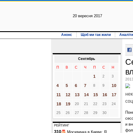
20 вересня 2017
Анонс
Щоб ми так жили
Аналіт
Сентябрь
С
П
В
С
Ч
П
С
Н
в
1
2
3
2013
4
5
6
7
10
8
9
нек
11
12
13
14
15
16
17
соц
18
19
20
21
22
23
24
Пон
25
26
27
28
29
30
сес
и в
РЕЙТИНГ
фол
310
Москвичка в Киеве: Я