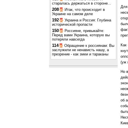
старалась держаться в стороне...
Для
208
Итак, что происходит в
нес
Украине на самом деле
отк
192
Украина и Россия: Глубина
был
исторической пропасти
фак
150
Россияне, привыкайте:
Перед вами Украина, которую вы
пре
потеряли навсегда
Как 
114
Обращение к россиянам: Вы
заслужили не ненависть нашу, а
кну
презрение - как змеи и тараканы
опп
(уж 
Но 
дей
эко
нео
без
об 
соб
быт
Нес
Кие