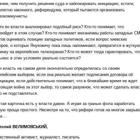
жнее, чем получить решение суда и заблокировать инициацию, кстати,
олютно законного, референдума, который пытаются организовать
вокоммунисты.
то во власти анализировал подобный риск? Кто-то понимает, что
изойдет в этом случае? Кто-то понимает механизмы работы западных С
отов оценивать позицию западных политиков, если вопрос киевских
оров, о которых Януковичу пока лишь напоминают, превратится в жуткую
инку на европейских телеэкранах? Кто-то может тогда гарантировать, чт
ьнюс в этих условиях реально состоится?
и власть на самом деле окончательно определилась со своим
опейским выбором, если она реально желает подписания договора об
оциации, если действительно понимает, что в ближайшее время ее ждет
тоящая война за этот выбор, то самое разумное, что может сделать влас
о не подставляться.
тая карточка есть у власти давно. А играя за гранью фола заработать
рую проще простого. Несмотря на то, что рефери готов на многое закрыв
за…
толий ВЕЛИМОВСЬКИЙ,
ественный активист, журналист, писатель