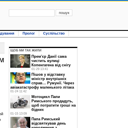
ідування
Пролог
Суспільство
ЩОБ МИ ТАК ЖИЛИ
Прем'єр Данії сама
зм
чистить вулиці
Копенгагена від снігу
01-29 13:41
Пішов у відставку
міністр внутрішніх
справ… Румунії. Через
авіакатастрофу маленького літака
01-24 11:42
Мотоцикл Папи
Римського продадуть,
щоб потратити гроші на
бідних
ей
01-15 13:09
Папа Римський
ю
відсвяткував день
народження з