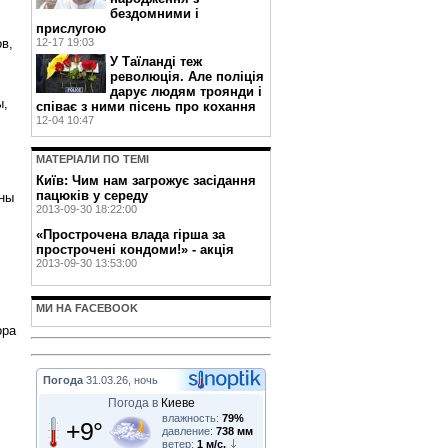
бездомними і
прислугою
12-17 19:03
в,
У Таїланді теж
революція. Але поліція
дарує людям троянди і
ы,
співає з ними пісень про кохання
12-04 10:47
МАТЕРIАЛИ ПО ТЕМI
Київ: Чим нам загрожує засідання
пацюків у середу
нны
2013-09-30 18:22:00
«Прострочена влада гірша за
прострочені кондоми!» - акція
2013-09-30 13:53:00
МИ НА FACEBOOK
ора
Погода
31.03.26, ночь
Погода в
Киеве
влажность:
79%
+9°
давление:
738 мм
ветер:
1 м/с,