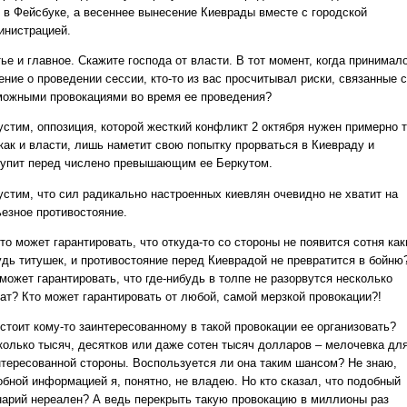
 в Фейсбуке, а весеннее вынесение Киеврады вместе с городской
инистрацией.
ье и главное. Скажите господа от власти. В тот момент, когда принимал
ние о проведении сессии, кто-то из вас просчитывал риски, связанные с
можными провокациями во время ее проведения?
устим, оппозиция, которой жесткий конфликт 2 октября нужен примерно т
 как и власти, лишь наметит свою попытку прорваться в Киевраду и
тупит перед числено превышающим ее Беркутом.
устим, что сил радикально настроенных киевлян очевидно не хватит на
ьезное противостояние.
то может гарантировать, что откуда-то со стороны не появится сотня как
удь титушек, и противостояние перед Киеврадой не превратится в бойню
может гарантировать, что где-нибудь в толпе не разорвутся несколько
нат? Кто может гарантировать от любой, самой мерзкой провокации?!
 стоит кому-то заинтересованному в такой провокации ее организовать?
колько тысяч, десятков или даже сотен тысяч долларов – мелочевка дл
нтересованной стороны. Воспользуется ли она таким шансом? Не знаю,
обной информацией я, понятно, не владею. Но кто сказал, что подобный
нарий нереален? А ведь перекрыть такую провокацию в миллионы раз