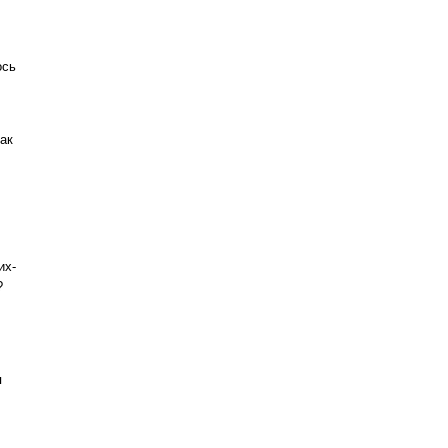
ось
ак
их-
?
я