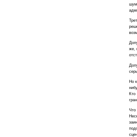
шум
адм
Трет
реше
воз
Доп
же,
отс
Доп
сер
Но к
ниб
Кто 
гра
Что
Нес
заи
под
сце