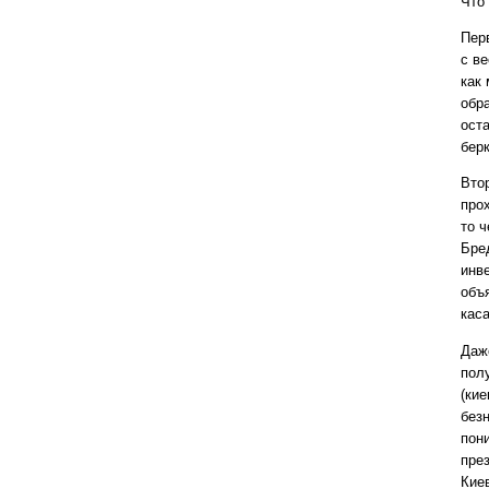
Что
Перв
с ве
как
обр
ост
бер
Вто
про
то 
Бре
инве
объ
кас
Даже
пол
(кие
безн
пон
пре
Кие