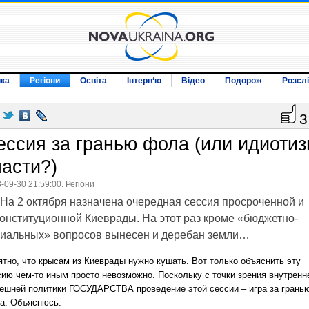
ика
Регіони
Освіта
Інтерв‘ю
Відео
Подорож
Розсл
3
ессия за гранью фола (или идиоти
ласти?)
-09-30 21:59:00. Регіони
На 2 октября назначена очередная сессия просроченной и
онституционной Киеврады. На этот раз кроме «бюджетно-
иальных» вопросов вынесен и деребан земли…
ятно, что крысам из Киеврады нужно кушать. Вот только объяснить эту
сию чем-то иным просто невозможно. Поскольку с точки зрения внутренн
нешней политики ГОСУДАРСТВА проведение этой сессии – игра за грань
а. Объяснюсь.