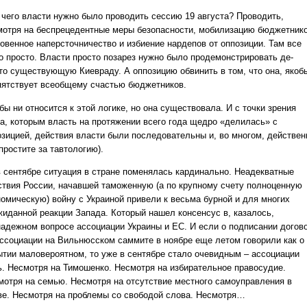
 чего власти нужно было проводить сессию 19 августа? Проводить,
мотря на беспрецедентные меры безопасности, мобилизацию бюджетнико
ровенное наперсточничество и избиение нардепов от оппозиции. Там все
о просто. Власти просто позарез нужно было продемонстрировать де-
то существующую Киевраду. А оппозицию обвинить в том, что она, якоб
пятствует всеобщему счастью бюджетников.
бы ни относится к этой логике, но она существовала. И с точки зрения
та, которым власть на протяжении всего года щедро «делилась» с
озицией, действия власти были последовательны и, во многом, действе
простите за тавтологию).
в сентябре ситуация в стране поменялась кардинально. Неадекватные
ствия России, начавшей таможенную (а по крупному счету полноценную
номическую) войну с Украиной привели к весьма бурной и для многих
жиданной реакции Запада. Который нашел консенсус в, казалось,
надежном вопросе ассоциации Украины и ЕС. И если о подписании догов
ассоциации на Вильнюсском саммите в ноябре еще летом говорили как о
ытии маловероятном, то уже в сентябре стало очевидным – ассоциации
ь. Несмотря на Тимошенко. Несмотря на избирательное правосудие.
мотря на семью. Несмотря на отсутствие местного самоуправления в
ве. Несмотря на проблемы со свободой слова. Несмотря…