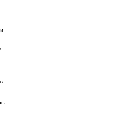
МИ
о
ть
ать