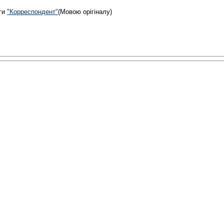
ги
"Корреспондент"
(Мовою орігіналу)