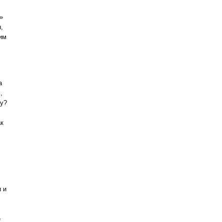
»
,
им
а
,
ну?
ак
и и
е