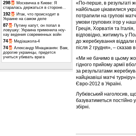
«По-перше, в результаті же
298
Москвичка в Киеве: Я
старалась держаться в стороне...
найбільше цікавилися укр
192
Итак, что происходит в
потрапили на групові матчі
Украине на самом деле
умови групових ігор у наши
87
Путину капут, он попал в
Греція, Хорватія та Італія, 
ловушку: Украина применила ноу-
відповідно, житимуть у По
хау ведения современных войн
до жеребкування віддали п
74
Медіашкола-4
після 2 грудня», – сказав в
74
Александр Мнацаканян: Вам,
дорогие украинцы, придется
учиться убивать врага
«Ми не бачимо в цьому жод
гідного прийому армії вбол
за результатами жеребкув
найцікавіші матчі турніру
Євро-2012 в Україні.
Лубківський наголосив, що
базуватиметься постійно у
збірні.