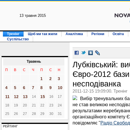
13 травня 2015
Тренінг
Щоб ми так жили
Аналітика
Регіони
Освіта
Суспільство
Травень
Лубківський: ви
П
В
С
Ч
П
С
Н
Євро-2012 бази
1
2
3
несподіванка
4
5
6
7
8
9
10
2011-12-15 19:09:00. Тренінг
11
12
13
15
14
16
17
Вибір тренувальних ба
не став великою несподів
18
19
20
21
22
23
24
результатами жеребкуванн
25
26
27
28
29
30
31
організаційного комітету 
повідомляє "
Радіо Свобо
РЕЙТИНГ