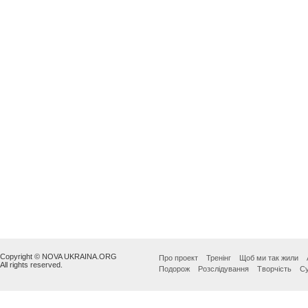
Copyright © NOVA UKRAINA.ORG
Про проект
Тренінг
Щоб ми так жили
All rights reserved.
Подорож
Розслідування
Творчість
Су