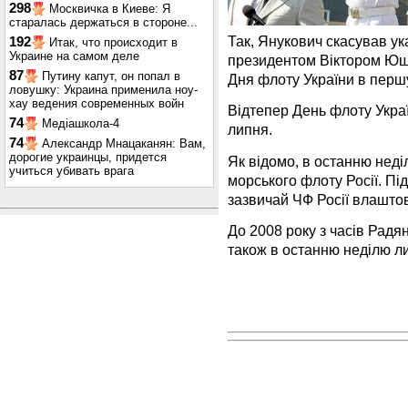
298
Москвичка в Киеве: Я
старалась держаться в стороне...
Так, Янукович скасував ук
192
Итак, что происходит в
Украине на самом деле
президентом Віктором Юще
87
Путину капут, он попал в
Дня флоту України в перш
ловушку: Украина применила ноу-
хау ведения современных войн
Відтепер День флоту Укра
74
Медіашкола-4
липня.
74
Александр Мнацаканян: Вам,
дорогие украинцы, придется
Як відомо, в останню неді
учиться убивать врага
морського флоту Росії. Пі
зазвичай ЧФ Росії влашто
До 2008 року з часів Радя
також в останню неділю л