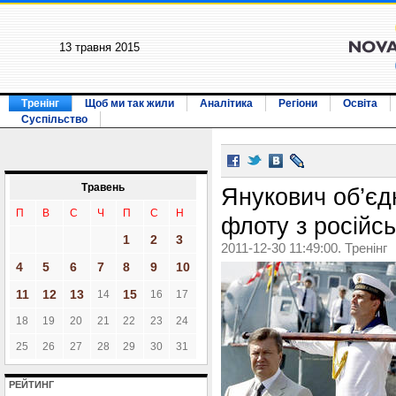
13 травня 2015
Тренінг
Щоб ми так жили
Аналітика
Регіони
Освіта
Суспільство
Травень
Янукович об’єд
П
В
С
Ч
П
С
Н
флоту з російс
1
2
3
2011-12-30 11:49:00. Тренінг
4
5
6
7
8
9
10
11
12
13
15
14
16
17
18
19
20
21
22
23
24
25
26
27
28
29
30
31
РЕЙТИНГ