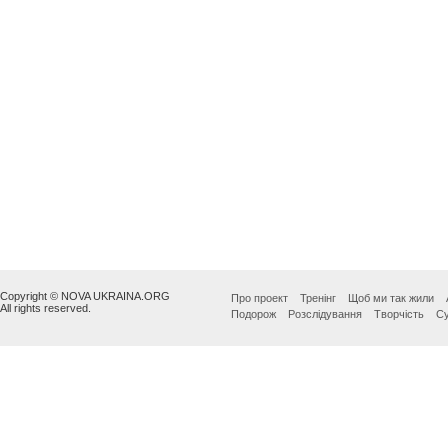
Copyright © NOVA UKRAINA.ORG
Про проект
Тренінг
Щоб ми так жили
All rights reserved.
Подорож
Розслідування
Творчість
Су