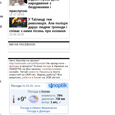
о
народження з
бездомними і
прислугою
12-17 19:03
ом
У Таїланді теж
революція. Але поліція
ей
дарує людям троянди і
співає з ними пісень про кохання
12-04 10:47
МИ НА FACEBOOK
Авто Hyundai на проекті
http://avtosale.ua/car/Hyundai/
Не пропустите -
фильмы
в прокате! Точная
погода
в Украине на
SINOPTIK.ua Все каналы:
телепрограмма
онлайн. Читай
новости Украины
в ленте
новостей на UKR.net. Ищешь работу? Все
вакансии,
работа в Киеве
на JOB.ukr.net.
і
Погода
31.03.26, ночь
Погода в
Киеве
влажность:
79%
+9°
давление:
738 мм
ветер:
1 м/с,
Погода в Ивано-Франковске
Погода в Донецке