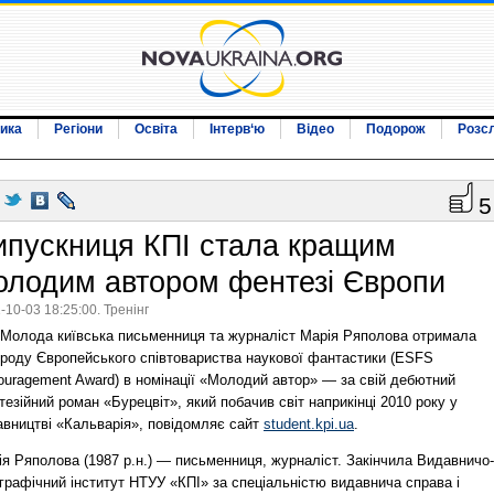
ика
Регіони
Освіта
Інтерв‘ю
Відео
Подорож
Розс
5
ипускниця КПІ стала кращим
олодим автором фентезі Європи
-10-03 18:25:00. Тренінг
Молода київська письменниця та журналіст Марія Ряполова отримала
ороду Європейського співтовариства наукової фантастики (ESFS
ouragement Award) в номінації «Молодий автор» — за свій дебютний
езійний роман «Бурецвіт», який побачив світ наприкінці 2010 року у
авництві «Кальварія», повідомляє сайт
student.kpi.ua
.
я Ряполова (1987 р.н.) — письменниця, журналіст. Закінчила Видавничо-
графічний інститут НТУУ «КПІ» за спеціальністю видавнича справа і