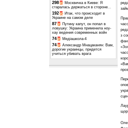
298
Москвичка в Киеве: Я
реда
старалась держаться в стороне...
зай
192
Итак, что происходит в
Украине на самом деле
Прац
87
час
Путину капут, он попал в
ловушку: Украина применила ноу-
ред
хау ведения современных войн
з со
74
Медіашкола-4
фан
74
Александр Мнацаканян: Вам,
«Зо
дорогие украинцы, придется
часо
учиться убивать врага
кор
«Вам
проз
Пер
опов
укра
сце
Лаур
щор
Олег