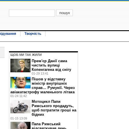
лідування
Творчість
ЩОБ МИ ТАК ЖИЛИ
Прем'єр Данії сама
чистить вулиці
Копенгагена від снігу
01-29 13:41
Пішов у відставку
міністр внутрішніх
справ… Румунії. Через
авіакатастрофу маленького літака
01-24 11:42
Мотоцикл Папи
Римського продадуть,
щоб потратити гроші на
бідних
01-15 13:09
Папа Римський
відсвяткував день