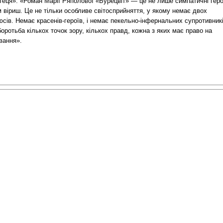
теця»: «Роман Марії Ряполової «Бурецвіт» — це не лише симпатичні геро
 віриш. Це не тільки особливе світосприйняття, у якому немає двох
сів. Немає красенів-героїв, і немає пекельно-інфернальних супротивникі
оротьба кількох точок зору, кількох правд, кожна з яких має право на
вання».