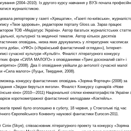
гування (2004–2010). Із другого курсу навчання у ВУЗі почала професійн
матися журналістикою.
ювала репортером у газеті «Хрещатик», «Газеті по-київськи», журналіст
опису «Твое здоровье», редактором порталу Gloss.ua. Зараз працює
актором ТОВ «Медіатурс Україна». Автор багатьох журналістських статт
ціальної, культурної та медичної тематик. Автор кількох десятків
тастичних оповідань, низка яких друкувались у літературних часописах
лота доба», «УФО» («Український фантастичний оглядач»), Інтернет-
писі сучасної культури «Кульбіт». Фіналіст літературного конкурсу
отких форм «СИЛА МАЛОГО» з оповіданнями «Тричі досконалий світ» і
пірятко» (2008). Два її оповідання увійшли до антології сучасної малої
и «Сила малого» (Луцьк, Твердиня, 2008).
еможець конкурсу фантастичних оповідань «Зоряна Фортеця» (2008) за
ідання «Звідки беруться янголи». Фіналіст Конкурсу сценаріїв «Нове
їнське кіно» (2010—2011) Національної спілки кінематографістів України з
нарієм короткометражної фантастичної мелодрами «Коктейль».
еатів премії було оголошено в суботу, 18 червня, у Стокгольмі під час
ічного Європейського Конвенту наукової фантастики Eurocon-2011.
 Сілін (Skye), співзасновник літературного проекту та конкурсу «Зоряна