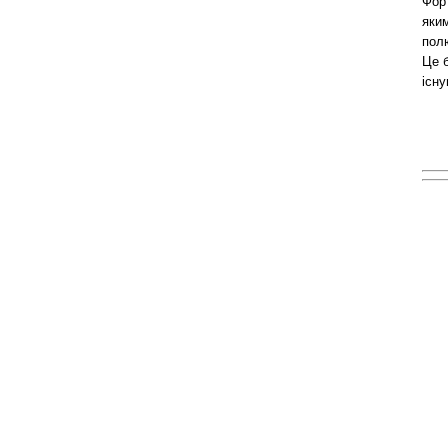
Фор
яким
полю
Це б
існу