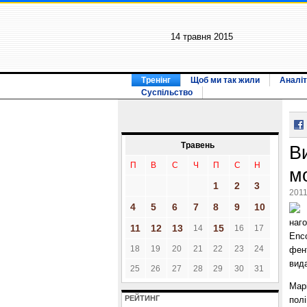
14 травня 2015
Тренінг
Щоб ми так жили
Аналіт
Суспільство
Травень
В
П
В
С
Ч
П
С
Н
м
1
2
3
2011
4
5
6
7
8
9
10
наг
11
12
13
15
14
16
17
Enc
18
19
20
21
22
23
24
фент
вид
25
26
27
28
29
30
31
Марі
РЕЙТИНГ
полі