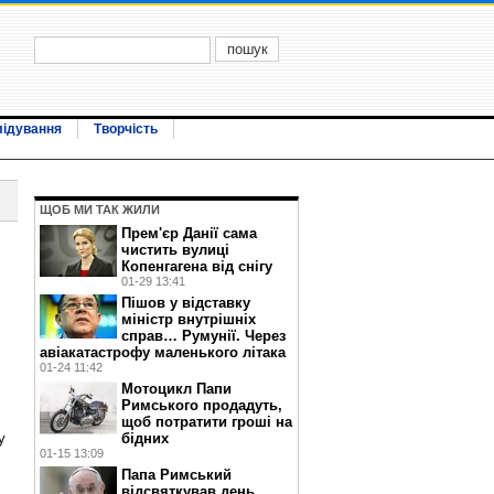
лідування
Творчість
ЩОБ МИ ТАК ЖИЛИ
Прем'єр Данії сама
чистить вулиці
Копенгагена від снігу
01-29 13:41
Пішов у відставку
міністр внутрішніх
справ… Румунії. Через
авіакатастрофу маленького літака
01-24 11:42
Мотоцикл Папи
Римського продадуть,
щоб потратити гроші на
бідних
у
01-15 13:09
Папа Римський
відсвяткував день