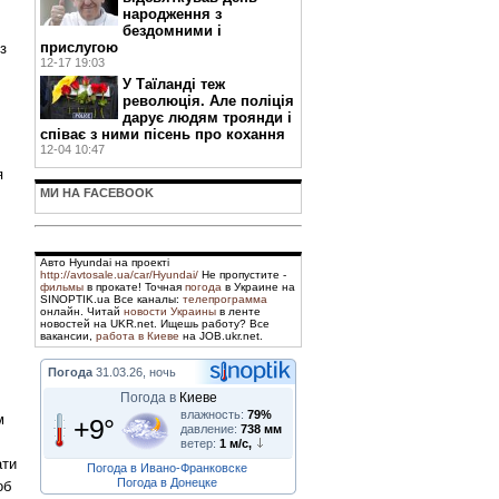
народження з
бездомними і
прислугою
з
12-17 19:03
У Таїланді теж
революція. Але поліція
дарує людям троянди і
співає з ними пісень про кохання
12-04 10:47
я
МИ НА FACEBOOK
Авто Hyundai на проекті
http://avtosale.ua/car/Hyundai/
Не пропустите -
фильмы
в прокате! Точная
погода
в Украине на
SINOPTIK.ua Все каналы:
телепрограмма
онлайн. Читай
новости Украины
в ленте
новостей на UKR.net. Ищешь работу? Все
вакансии,
работа в Киеве
на JOB.ukr.net.
Погода
31.03.26, ночь
Погода в
Киеве
влажность:
79%
м
+9°
давление:
738 мм
ветер:
1 м/с,
ати
Погода в Ивано-Франковске
Погода в Донецке
об