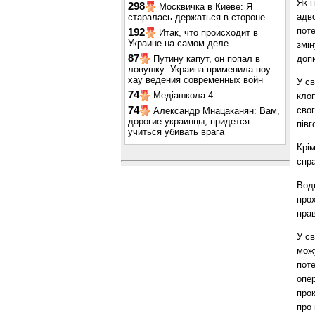
Як 
298
Москвичка в Киеве: Я
адво
старалась держаться в стороне...
поте
192
Итак, что происходит в
Украине на самом деле
змін
87
допи
Путину капут, он попал в
ловушку: Украина применила ноу-
хау ведения современных войн
У с
74
Медіашкола-4
кло
свог
74
Александр Мнацаканян: Вам,
дорогие украинцы, придется
півг
учиться убивать врага
Крім
спра
Водн
про
пра
У с
можу
пот
опер
прок
про