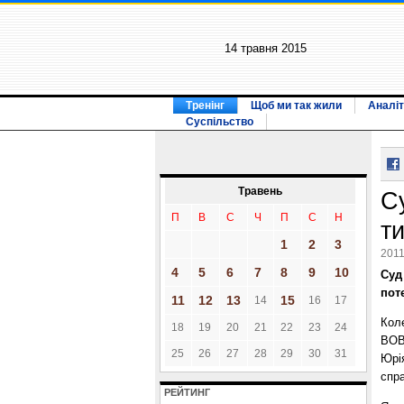
14 травня 2015
Тренінг
Щоб ми так жили
Аналіт
Суспільство
Травень
С
П
В
С
Ч
П
С
Н
т
1
2
3
2011
4
5
6
7
8
9
10
Суд
пот
11
12
13
15
14
16
17
Коле
18
19
20
21
22
23
24
ВОВ
25
26
27
28
29
30
31
Юрі
спра
РЕЙТИНГ