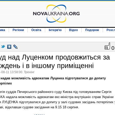
ика
Регіони
Освіта
Інтерв‘ю
Відео
Подорож
Розс
0
уд над Луценком продовжиться за
иждень і в іншому приміщенні
-08-11 13:58:00. Тренінг
 надав можливість адвокатам Луценка підготуватися до допиту
ерпілих
гія суддів Печерського районного суду Києва під головуванням Сергія
КА надала можливість адвокатам екс-міністра внутрішніх справ України
я ЛУЦЕНКА підготуватися до допиту у залі судових засідань потерпілих 
ві, відклавши судове засідання на 9.15 18 серпня.