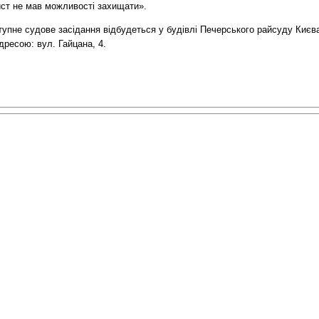
ист не мав можливості захищати».
тупне судове засідання відбудеться у будівлі Печерського райсуду Києв
дресою: вул. Гайцана, 4.