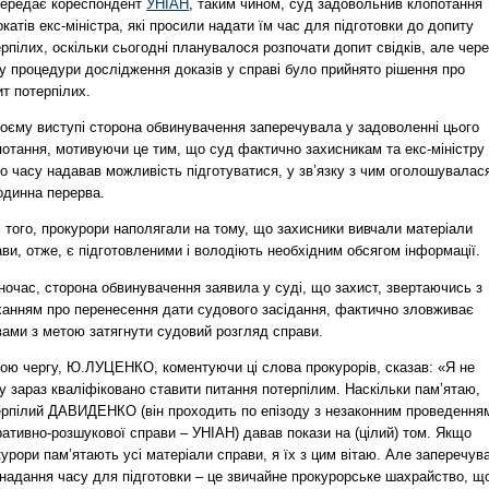
передає кореспондент
УНІАН
, таким чином, суд задовольнив клопотання
катів екс-міністра, які просили надати їм час для підготовки до допиту
рпілих, оскільки сьогодні планувалося розпочати допит свідків, але чере
у процедури дослідження доказів у справі було прийнято рішення про
т потерпілих.
воєму виступі сторона обвинувачення заперечувала у задоволенні цього
потання, мотивуючи це тим, що суд фактично захисникам та екс-міністру
о часу надавав можливість підготуватися, у зв’язку з чим оголошувалас
одинна перерва.
 того, прокурори наполягали на тому, що захисники вивчали матеріали
ви, отже, є підготовленими і володіють необхідним обсягом інформації.
очас, сторона обвинувачення заявила у суді, що захист, звертаючись з
ханням про перенесення дати судового засідання, фактично зловживає
вами з метою затягнути судовий розгляд справи.
вою чергу, Ю.ЛУЦЕНКО, коментуючи ці слова прокурорів, сказав: «Я не
 зараз кваліфіковано ставити питання потерпілим. Наскільки пам’ятаю,
ерпілий ДАВИДЕНКО (він проходить по епізоду з незаконним проведення
ативно-розшукової справи – УНІАН) давав покази на (цілий) том. Якщо
урори пам’ятають усі матеріали справи, я їх з цим вітаю. Але заперечув
 надання часу для підготовки – це звичайне прокурорське шахрайство, щ