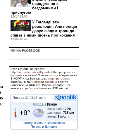
народження з
бездомними і
прислугою
т
12-17 19:03
У Таїланді теж
революція. Але поліція
дарує людям троянди і
співає з ними пісень про кохання
12-04 10:47
МИ НА FACEBOOK
Авто Hyundai на проекті
http://avtosale.ua/car/Hyundai/
Не пропустите -
фильмы
в прокате! Точная
погода
в Украине на
SINOPTIK.ua Все каналы:
телепрограмма
онлайн. Читай
новости Украины
в ленте
новостей на UKR.net. Ищешь работу? Все
ем
вакансии,
работа в Киеве
на JOB.ukr.net.
м
ую
Погода
31.03.26, ночь
о,
Погода в
Киеве
влажность:
79%
+9°
давление:
738 мм
ветер:
1 м/с,
Погода в Ивано-Франковске
Погода в Донецке