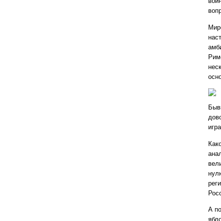
вой
вопр
Мир
нас
амб
Рим
нес
осн
Быв
дов
игр
Како
ана
вел
нул
рег
Рос
А п
ябло