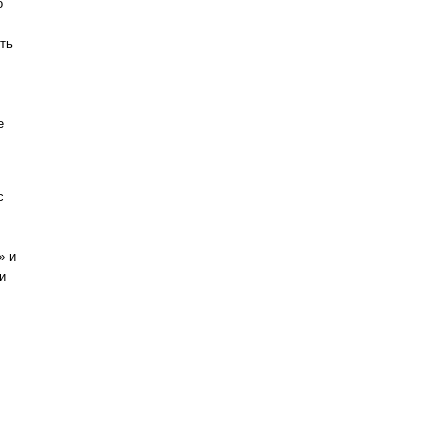
о
ть
е
с
» и
и