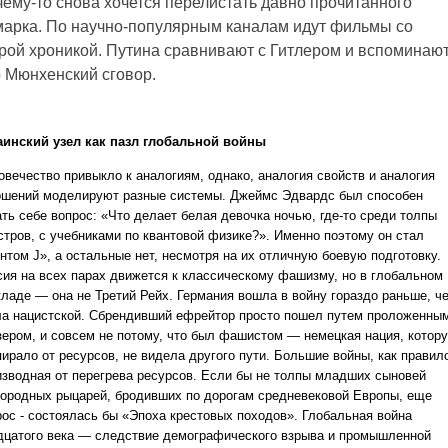
ему-то снова хочется перелистать давно прочитанного
арка. По научно-популярным каналам идут фильмы со
рой хроникой. Путина сравнивают с Гитлером и вспоминаю
 Мюнхенский сговор.
аинский узел как пазл глобальной войны
овечество привыкло к аналогиям, однако, аналогия свойств и аналогия
ошений моделируют разные системы. Джеймс Эдвардс был способен
ать себе вопрос: «Что делает белая девочка ночью, где-то среди толпы
стров, с учебниками по квантовой физике?». Именно поэтому он стал
нтом J», а остальные нет, несмотря на их отличную боевую подготовку.
сия на всех парах движется к классическому фашизму, но в глобальном
кладе — она не Третий Рейх. Германия вошла в войну гораздо раньше, ч
ла нацистской. Сбрендивший ефрейтор просто пошел путем проложенны
зером, и совсем не потому, что был фашистом — немецкая нация, котор
ирало от ресурсов, не видела другого пути. Большие войны, как правил
изводная от перегрева ресурсов. Если бы не толпы младших сыновей
городных рыцарей, бродивших по дорогам средневековой Европы, еще
рос - состоялась бы «Эпоха крестовых походов». Глобальная война
дцатого века — следствие демографического взрыва и промышленной