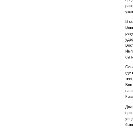
раз
ука
В с
Вен
рез
удер
Вос
Имп
бы 
Осн
где
тес
Вос
на 
Кис
Дол
при
увя
быв