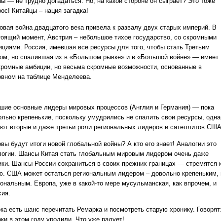
ны — не трудно догадаться. Но, на какой стороне он сыграет? Это тоже
ос! Китайцы – нация загадка!
овая война двадцатого века привела к развалу двух старых империй. В
тоящий момент, Австрия – небольшое тихое государство, со скромными
ициями. Россия, имевшая все ресурсы для того, чтобы стать Третьим
ом, но спалившая их в «Большом рывке» и в «Большой войне» — имеет
кромные амбиции, но весьма скромные возможности, основанные в
овном на таблице Менделеева.
шие основные лидеры мировых процессов (Англия и Германия) — пока
ольно крепенькие, поскольку умудрились не спалить свои ресурсы, одна
ают вторые и даже третьи роли региональных лидеров и сателлитов США
вы будут итоги новой глобальной войны? А кто его знает! Аналогии это
логии. Шансы Китая стать глобальным мировым лидером очень даже
ики. Шансы России сохраниться в своих прежних границах — стремятся 
ю. США может остаться региональным лидером – довольно крепеньким, 
иональным. Европа, уже в какой-то мере мусульманская, как впрочем, и
сия.
ока есть шанс перечитать Ремарка и посмотреть старую хронику. Говорят
ки в этом году уродили. Что уже радует!