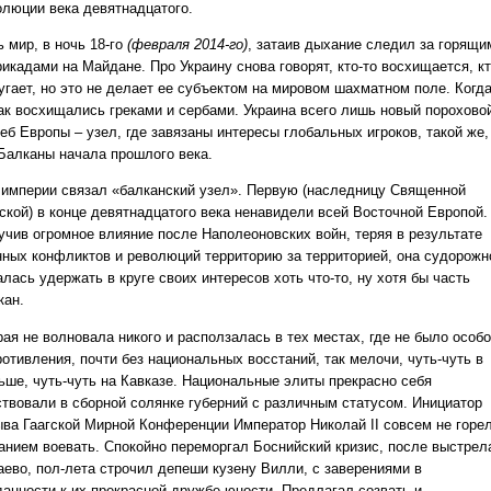
олюции века девятнадцатого.
 мир, в ночь 18-го
(февраля 2014-го)
, затаив дыхание следил за горящи
икадами на Майдане. Про Украину снова говорят, кто-то восхищается, кт
угает, но это не делает ее субъектом на мировом шахматном поле. Когда
так восхищались греками и сербами. Украина всего лишь новый порохово
еб Европы – узел, где завязаны интересы глобальных игроков, такой же,
 Балканы начала прошлого века.
 империи связал «балканский узел». Первую (наследницу Священной
ской) в конце девятнадцатого века ненавидели всей Восточной Европой.
учив огромное влияние после Наполеоновских войн, теряя в результате
нных конфликтов и революций территорию за территорией, она судорожн
лась удержать в круге своих интересов хоть что-то, ну хотя бы часть
кан.
ая не волновала никого и расползалась в тех местах, где не было особо
отивления, почти без национальных восстаний, так мелочи, чуть-чуть в
ьше, чуть-чуть на Кавказе. Национальные элиты прекрасно себя
ствовали в сборной солянке губерний с различным статусом. Инициатор
ыва Гаагской Мирной Конференции Император Николай II совсем не горе
анием воевать. Спокойно переморгал Боснийский кризис, после выстрел
аево, пол-лета строчил депеши кузену Вилли, с заверениями в
данности к их прекрасной дружбе юности. Предлагал созвать и