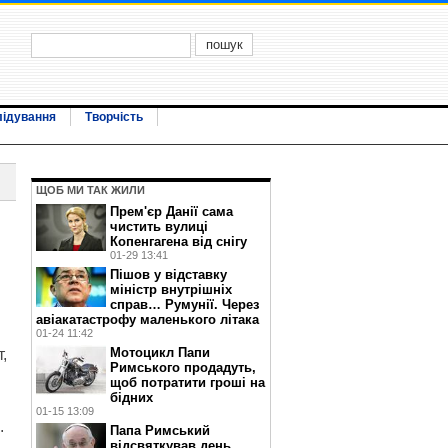
лідування
Творчість
ЩОБ МИ ТАК ЖИЛИ
Прем'єр Данії сама
чистить вулиці
Копенгагена від снігу
01-29 13:41
Пішов у відставку
міністр внутрішніх
справ… Румунії. Через
авіакатастрофу маленького літака
01-24 11:42
Мотоцикл Папи
,
Римського продадуть,
щоб потратити гроші на
бідних
01-15 13:09
.
Папа Римський
відсвяткував день