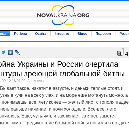
ика
Регіони
Освіта
Інтерв‘ю
Відео
Подорож
Розс
4
ойна Украины и России очертила
онтуры зреющей глобальной битвы
-09-12 16:01:00. Аналітика
Бывает такое, накатит в августе, и деньки теплые стоят, и
узные кучи на всех углах, и на море еще мотануть можно, а
 понимаешь: все, лету конец — желтый лист с тополя падает
неть раньше начинает и ночи холодные. Все-все, лето
ончилось. Еще, чуть-чуть и захлюпает, затянет, заметет.
ьше зима. Предчувствие большой войны носится в воздухе