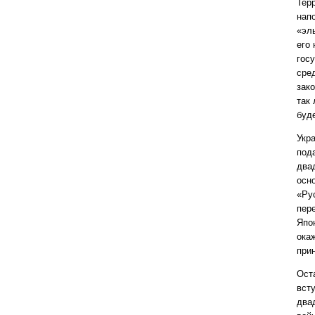
Тер
нап
«эл
его
гос
сре
зако
так
буд
Укр
под
два
осн
«Ру
пер
Япон
ока
при
Ост
вст
два