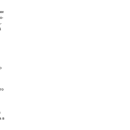
ми
о-
-
й
о
го
л
а в