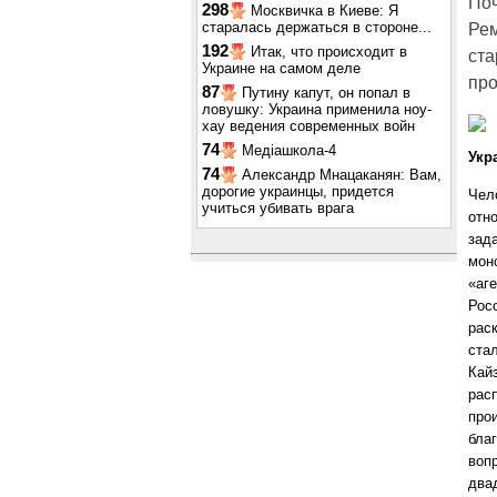
Поч
298
Москвичка в Киеве: Я
старалась держаться в стороне...
Рем
192
Итак, что происходит в
ста
Украине на самом деле
про
87
Путину капут, он попал в
ловушку: Украина применила ноу-
хау ведения современных войн
74
Медіашкола-4
Укр
74
Александр Мнацаканян: Вам,
дорогие украинцы, придется
Чел
учиться убивать врага
отн
зад
мон
«аге
Рос
рас
ста
Кай
расп
про
бла
воп
два