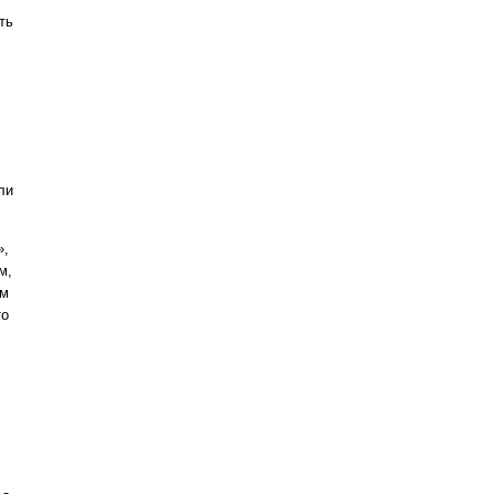
ть
ли
»,
м,
ем
то