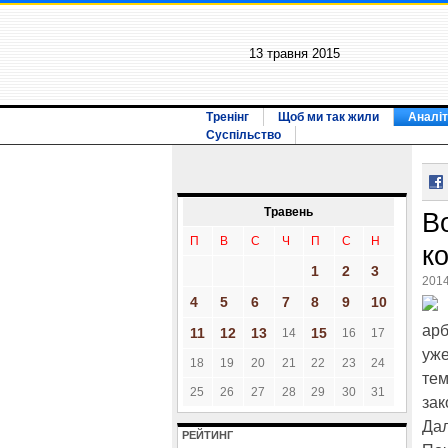
13 травня 2015
Тренінг
Щоб ми так жили
Аналіт
Суспільство
Травень
В
П
В
С
Ч
П
С
Н
к
1
2
3
2014
4
5
6
7
8
9
10
арб
11
12
13
15
14
16
17
уже
18
19
20
21
22
23
24
тем
25
26
27
28
29
30
31
зак
Дал
РЕЙТИНГ