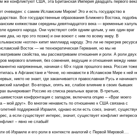
ем же конфликтуют США, эта Британская Империя двадцать первого век
ет очевиден: с самим Исламским Миром! Это и есть государство в
ударствах. Все государственные образования Ближнего Востока, подобн
манским княжествам середины девятнадцатого века — временные халуп
теле единого народа. Они чувствуют себя одним целым, у них один враг
нее два, но про это позже) и они воюют с ним по всему миру. В
ульманском «котле» кипит миллиард народу. Это ли не перегрев ресурс
 исламский Восток — не технократическая Германия, но мы не
сматриваем свойства, мы рассматриваем отношения и роли. А роли двух
тров мирового влияния, без сомнения, ведущие и отношения между ними
манентно напряженные, начиная с 60-х годов прошлого века. Россия тож
етилась в Афганистане и Чечне, но ненависти в Исламском Мире к ней н
ервых, никто не знает, где заканчивается православная Русь и начинает
амский халифат. Во-вторых, опять же, слабое влияние в своих бывших
рах вычеркивает Россию из списка реальных врагов. В-третьих,
ьшевистская конфронтация с западом, включила опцию – «Враг моего
га – мой друг». Во многом ненависть по отношению к США связана с
голетней поддержкой Израиля, однако если есть союз, значит, существу
ерес, а если существует интерес, значит, существует конфликт интересо
онфликт – явно не слабый!
ати об Израиле и его роли в контексте аналогий с Первой Мировой….