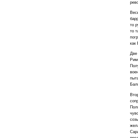
рев
Весь
барр
то р
то 
погр
как
Две
Рим
Пол
вое
пыта
Бал
Втор
сопр
Пол
чув
соз
жел
Сар
пре