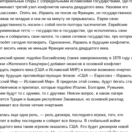
риториальные споры с сопредельными исламскими государствами, где-т
оминают третий узел конфликтов начала двадцатого века. Назовем его
ьзасским». Опять же, Израиль не похож на Францию, но государственнос
 никак не младше и она ни на минуту не прерывалась. Евреи свою
ударственность носили с собой почти полтора тысячелетия. Еврейские
дневековые гетто — государство в государстве, где исполнялись свои
ны и собирались свои налоги, то самое сетевое государство, про которо
 любят сегодня поговорить. Однозначно, Израиль в будущем конфликте,
ет весить никак не меньше Франции начала двадцатого века.
аинский кризис подобно Боснийскому (также замороженному в 1878 году 
ачи «Железного Канцлера») добавил нюансов в основной конфликт
дцать первого века (США и Исламский МИР) и вполне возможно очертил
ову будущих противоборствующих блоков: «США — Евросоюз – Израиль
сский Мир — Исламский Мир». В пределах этой схемы, будут бегать ста
ебежчиков и прилипал, которые подобно Италии, Болгарии, Румынии,
ии будут то с одними, то с другими. Неясен вопрос, в каком лагере
жется Турция и бывшие республики Закавказья, но основной расклад
нимает все более четкие очертания.
алась еще одна роль, — роль джокера, последнего игрока, того, кто
упит в войну последним и соберет все бонусы. В глобальной войне
дцатого века таким игроком оказались США. Кто будет джокером новой