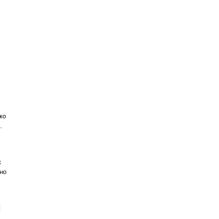
ко
.
к
но
: