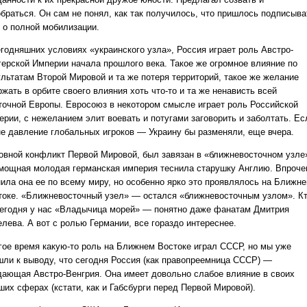
обраться. Он сам не понял, как так получилось, что пришлось подписыва
з о полной мобилизации.
егодняшних условиях «украинского узла», Россия играет роль Австро-
герской Империи начала прошлого века. Такое же огромное влияние по
ультатам Второй Мировой и та же потеря территорий, такое же желание
жать в орбите своего влияния хоть что-то и та же ненависть всей
точной Европы. Евросоюз в некотором смысле играет роль Российской
ерии, с нежеланием элит воевать и потугами заговорить и заболтать. Ес
не давление глобальных игроков — Украину бы разменяли, еще вчера.
овной конфликт Первой Мировой, был завязан в «ближневосточном узле
 мощная молодая германская империя теснила старушку Англию. Впроче
нила она ее по всему миру, но особенно ярко это проявлялось на Ближн
токе. «Ближневосточный узел» — остался «ближневосточным узлом». К
сегодня у нас «Владычица морей» — понятно даже фанатам Дмитрия
елева. А вот с ролью Германии, все гораздо интереснее.
гое время какую-то роль на Ближнем Востоке играл СССР, но мы уже
шли к выводу, что сегодня Россия (как правопреемница СССР) —
дающая Австро-Венгрия. Она имеет довольно слабое влияние в своих
ших сферах (кстати, как и Габсбурги перед Первой Мировой).