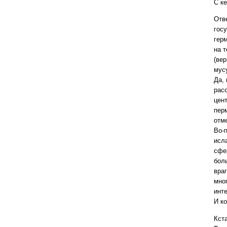
С к
Отв
гос
гер
на 
(вер
мус
Да,
рас
цен
пер
отм
Во-п
исл
сфе
бол
вра
мно
инт
И к
Кст