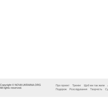
Copyright © NOVA UKRAINA.ORG
Про проект
Тренінг
Щоб ми так жили
All rights reserved.
Подорож
Розслідування
Творчість
Су