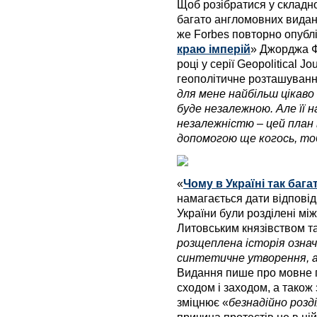
Щоб розібратися у складн
багато англомовних видань
же Forbes повторно опублі
краю імперій
» Джорджа Ф
році у серії Geopolitical J
геополітичне розташування 
для мене найбільш цікаво 
буде незалежною. Але її 
незалежністю – цей план
допомогою ще когось, то
«
Чому в Україні так баг
намагається дати відповід
України були розділені м
Литовським князівством т
розщеплена історія означ
синтетичне утворення, а
Видання пише про мовне п
сходом і заходом, а також
зміцнює «
безнадійно розд
причина протестів не в цій