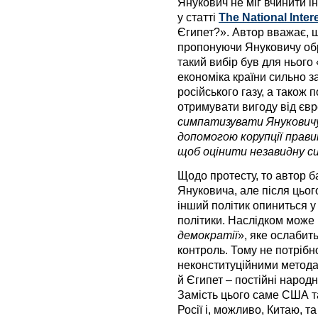
Янукович не міг вчинити і
у статті
The National Inter
Єгипет?». Автор вважає, 
пропонуючи Януковичу обр
такий вибір був для нього
економіка країни сильно за
російського газу, а також 
отримувати вигоду від євро
симпатизувати Януковичу
допомогою корупції правит
щоб оцінити незавидну си
Щодо протесту, то автор б
Януковича, але після цьог
інший політик опиниться у
політики. Наслідком може
демократії
», яке ослабить
контроль. Тому не потрібн
неконституційними методам
й Єгипет – постійні наро
Замість цього саме США т
Росії і, можливо, Китаю, т