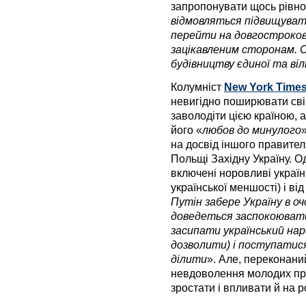
запропонувати щось рівно
відмовляться підвищувати
перейти на довгострокову
зацікавленим сторонам. 
будівництву єдиної та віл
Колумніст
New York Time
невигідно поширювати свій
заволодіти цією країною, 
його «
любов до минулого
на досвід іншого правител
Польщі Західну Україну. 
включені норовливі україн
української меншості) і ві
Путін забере Україну в о
доведеться заспокоювати
засипати український наро
дозволити) і поступатися 
ділити
». Але, переконаний
невдоволення молодих пр
зростати і впливати й на р