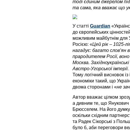
тоді єдиним джерелом пі
та сама, яка вважає що укр
У статті
Guardian
«Українс
до європейських цінносте
можливим майбутнім для Ук
Росією: «
Цей рік – 1025-л
нагадує: багато слов’ян 
прародителем Росії, воно
Москва. Західноукраїнські
Австро-Угорської імперії.
Тому логічний висновок із і
економіки такий, що Украї
двома сторонами і «
не за
Автор вважає цілком зрозу
а дивним те, що Янукович 
Брюсселем. На його думку,
оскільки східним партнерс
та Радек Сікорські з Польщ
було б, аби переговори ве