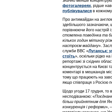
значно менше концентрують
фотогалереях
, рідше нав
публікувалися
в кожному
Про антимайдан на англом
здебільшого зазначаючи, щ
порівнюючи його настрій і
стомлена поведінка та б
кількох годин мітингу рі
настроєм майдану
». Засл
служби ВВС «
Луганськ: у
стоїть
», оскільки рідко н
репортажі зі східних облас
концентрується на Києві т
коментарі в мешканців міс
тому що працюють на завод
якщо співпраця з Росією п
Щодо угоди 17 грудня, то 
несподіванкою: «
Поєднанн
більш прийнятним для Яну
конкуренція і реформи
», 
матеріалу зазначає, що Укр