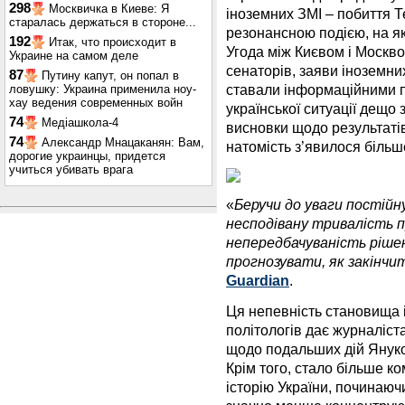
298
Москвичка в Киеве: Я
іноземних ЗМІ – побиття 
старалась держаться в стороне...
резонансною подією, на я
192
Итак, что происходит в
Угода між Києвом і Москво
Украине на самом деле
сенаторів, заяви іноземни
87
Путину капут, он попал в
ставали інформаційними 
ловушку: Украина применила ноу-
хау ведения современных войн
української ситуації дещо
74
Медіашкола-4
висновки щодо результаті
74
Александр Мнацаканян: Вам,
натомість з’явилося більш
дорогие украинцы, придется
учиться убивать врага
«
Беручи до уваги постійну
несподівану тривалість 
непередбачуваність ріше
прогнозувати, як закінчи
Guardian
.
Ця непевність становища і
політологів дає журналіст
щодо подальших дій Януков
Крім того, стало більше ко
історію України, починаючи