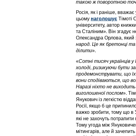
такою ж поворотною точк
Росія, як і раніше, вважає
цьому
наголошує
Тімоті 
університету, автор книжк
та Сталіним». Він згадує 
Олександра Орлова, який 
народ. Це як бретонці та 
ділити
».
«
Сотні тисяч українців у К
холоді, ризикуючи бути 
продемонструвати, що їх 
вони сподіваються, що во
Наразі ніхто не виходить 
виголошеної послом
». Ті
Янукович із легкістю відда
Росії, якщо б це припинил
важко зробити, тому що в У
які не захочуть потрапити 
Тому угода між Януковиче
мітингарів, але й зачепить