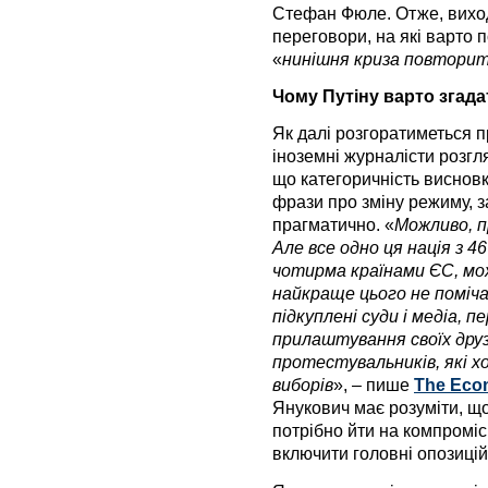
Стефан Фюле. Отже, виход
переговори, на які варто 
«
нинішня криза повтори
Чому Путіну варто згада
Як далі розгоратиметься п
іноземні журналісти розгл
що категоричність висновк
фрази про зміну режиму, з
прагматично. «
Можливо, п
Але все одно ця нація з 4
чотирма країнами ЄС, мож
найкраще цього не поміча
підкуплені суди і медіа, 
прилаштування своїх дру
протестувальників, які х
виборів
», – пише
The Eco
Янукович має розуміти, щ
потрібно йти на компромі
включити головні опозиційн