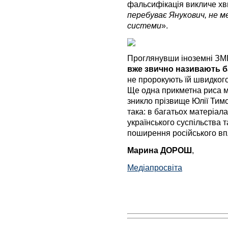
фальсифікація викличе хв
перебуває Янукович, не м
системи
».
Проглянувши іноземні ЗМІ
вже звично називають 
не пророкують їй швидкого
Ще одна прикметна риса ма
зникло прізвище Юлії Тим
така: в багатьох матеріал
українського суспільства 
поширення російського вп
Марина ДОРОШ
,
Медіапросвіта