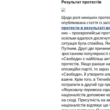
Результат протестів
Щодо ролі нинішніх протесті
опублікована стаття із за
протести в результаті 
них – проєвропейські про
оскільки вдалося досягнут
ситуація була спокійна, Я
Путіним. Другі дві причини
зростанням популярності 
«Свободи» є найбільш акт
протестів. Якщо раніше на
опозиційні партії, то зара
«Свободи», й утворити ал
важче. Крім того, в Тягни
потрапити в другий тур пр
«
Януковичу перемога га
націоналістів допоможе к
на сході. Присутність на 
націоналістів відлякує цю 