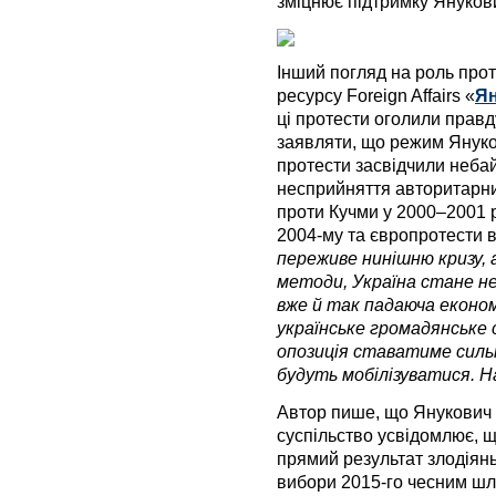
зміцнює підтримку Януков
Інший погляд на роль прот
ресурсу Foreign Affairs «
Ян
ці протести оголили правд
заявляти, що режим Януко
протести засвідчили небайд
несприйняття авторитарни
проти Кучми у 2000–2001 р
2004-му та європротести в
переживе нинішню кризу, 
методи, Україна стане н
вже й так падаюча економ
українське громадянське
опозиція ставатиме силь
будуть мобілізуватися. 
Автор пише, що Янукович н
суспільство усвідомлює, що
прямий результат злодіян
вибори 2015-го чесним шл