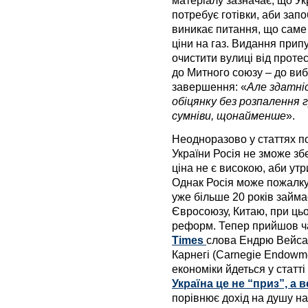
потребує готівки, аби зап
виникає питання, що саме
ціни на газ. Видання прип
очистити вулиці від проте
до Митного союзу – до вибо
завершення: «
Але здатні
обіцянку без розпалення 
сумніви, щонайменше
».
Неодноразово у статтях по
України Росія не зможе зб
ціна не є високою, аби утр
Однак Росія може пожалкув
уже більше 20 років займа
Євросоюзу, Китаю, при ць
реформ. Тепер прийшов ча
Times
слова Ендрю Вейса 
Карнегі (Carnegie Endowme
економіки йдеться у статті
Україна це не “приз”, а 
порівнює дохід на душу нас