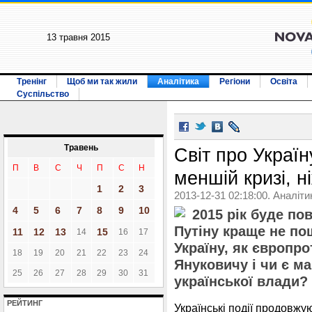
13 травня 2015
Тренінг
Щоб ми так жили
Аналітика
Регіони
Освіта
Суспільство
Травень
Світ про Україн
П
В
С
Ч
П
С
Н
меншій кризі, н
1
2
3
2013-12-31 02:18:00. Аналіти
4
5
6
7
8
9
10
2015 рік буде по
Путіну краще не по
11
12
13
15
14
16
17
Україну, як європр
18
19
20
21
22
23
24
Януковичу і чи є м
25
26
27
28
29
30
31
української влади?
РЕЙТИНГ
Українські події продовжу