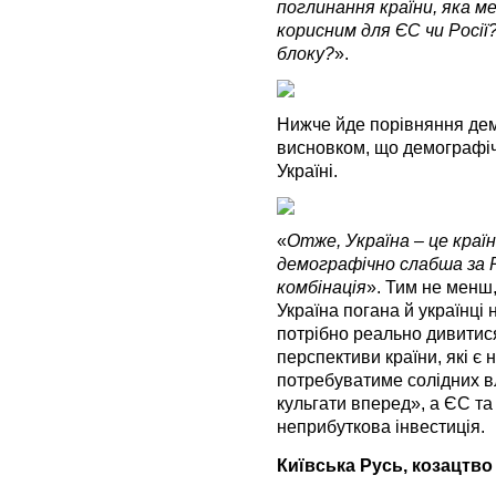
поглинання країни, яка м
корисним для ЄС чи Росії
блоку?
».
Нижче йде порівняння демог
висновком, що демографіч
Україні.
«
Отже, Україна – це країн
демографічно слабша за 
комбінація
». Тим не менш,
Україна погана й українці
потрібно реально дивитися
перспективи країни, які є
потребуватиме солідних вл
кульгати вперед», а ЄС та
неприбуткова інвестиція.
Київська Русь, козацтво