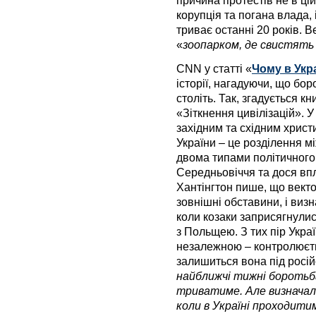
корупція та погана влада, 
триває останні 20 років. 
«
зоопарком, де свистять
CNN у статті «
Чому в Укр
історії, нагадуючи, що бор
століть. Так, згадується к
«Зіткнення цивілізацій». У
західним та східним хрис
України – це розділення м
двома типами політичного
Середньовіччя та дося впл
Хантінгтон пише, що векто
зовнішні обставини, і виз
коли козаки заприсягнулис
з Польщею. З тих пір Украї
незалежною – контролюєть
залишиться вона під російс
найближчі тижні боротьб
триватиме. Але визначал
коли в Україні проходити