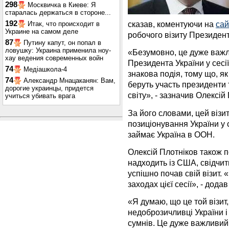
298
Москвичка в Киеве: Я
старалась держаться в стороне...
192
сказав, коментуючи на
сай
Итак, что происходит в
Украине на самом деле
робочого візиту Президен
87
Путину капут, он попал в
ловушку: Украина применила ноу-
«Безумовно, це дуже важли
хау ведения современных войн
Президента України у сесі
74
Медіашкола-4
знакова подія, тому що, як 
74
Александр Мнацаканян: Вам,
беруть участь президенти 
дорогие украинцы, придется
світу», - зазначив Олексій
учиться убивать врага
За його словами, цей візи
позиціонування України у св
займає Україна в ООН.
Олексій Плотніков також 
надходить із США, свідчит
успішно почав свій візит.
заходах цієї сесії», - додав
«Я думаю, що це той візит,
недоброзичливці України і
сумнів. Це дуже важливий 