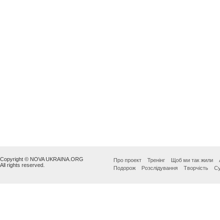
Copyright © NOVA UKRAINA.ORG
Про проект
Тренінг
Щоб ми так жили
All rights reserved.
Подорож
Розслідування
Творчість
Су