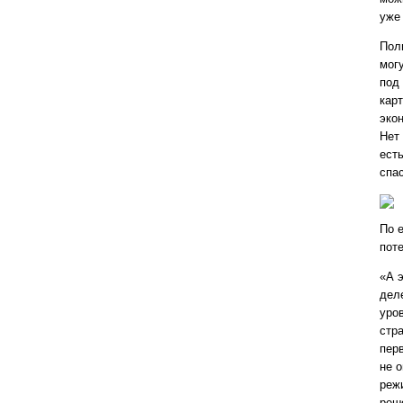
уже
Пол
мог
под
кар
экон
Нет
есть
спас
По 
пот
«А э
дел
уро
стра
пер
не 
реж
реш