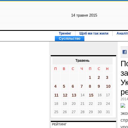
14 травня 2015
Тренінг
Щоб ми так жили
Аналіт
Суспільство
Травень
П
П
В
С
Ч
П
С
Н
з
1
2
3
У
4
5
6
7
8
9
10
р
11
12
13
15
14
16
17
2014
18
19
20
21
22
23
24
25
26
27
28
29
30
31
эко
сп
РЕЙТИНГ
уро