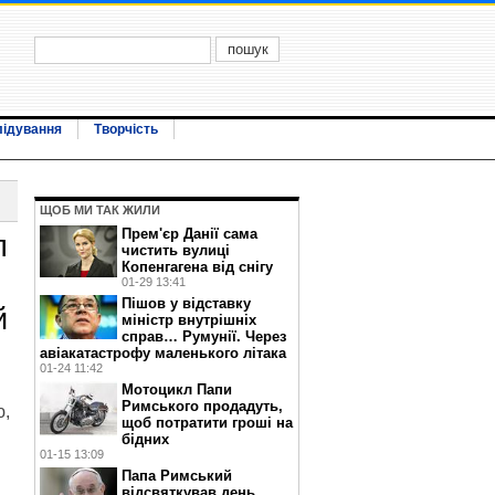
лідування
Творчість
ЩОБ МИ ТАК ЖИЛИ
Прем'єр Данії сама
л
чистить вулиці
Копенгагена від снігу
01-29 13:41
Пішов у відставку
й
міністр внутрішніх
справ… Румунії. Через
авіакатастрофу маленького літака
01-24 11:42
Мотоцикл Папи
Римського продадуть,
ю,
щоб потратити гроші на
бідних
01-15 13:09
Папа Римський
відсвяткував день