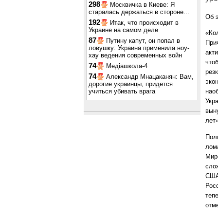
298
Москвичка в Киеве: Я
старалась держаться в стороне...
Об 
192
Итак, что происходит в
Украине на самом деле
«Ко
87
Путину капут, он попал в
При
ловушку: Украина применила ноу-
акти
хау ведения современных войн
что
74
Медіашкола-4
резк
74
Александр Мнацаканян: Вам,
эко
дорогие украинцы, придется
учиться убивать врага
нао
Укр
вын
лет»
Пол
лом
Мир
сло
США
Рос
теп
отм