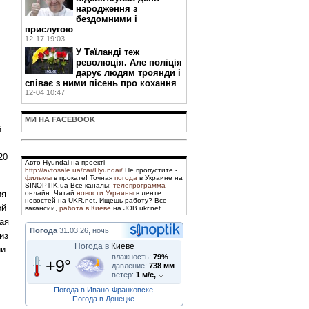
народження з
бездомними і
прислугою
12-17 19:03
У Таїланді теж
революція. Але поліція
дарує людям троянди і
співає з ними пісень про кохання
12-04 10:47
МИ НА FACEBOOK
й
20
Авто Hyundai на проекті
http://avtosale.ua/car/Hyundai/
Не пропустите -
фильмы
в прокате! Точная
погода
в Украине на
SINOPTIK.ua Все каналы:
телепрограмма
ия
онлайн. Читай
новости Украины
в ленте
новостей на UKR.net. Ищешь работу? Все
ой
вакансии,
работа в Киеве
на JOB.ukr.net.
ая
Погода
31.03.26, ночь
из
Погода в
Киеве
и.
влажность:
79%
+9°
давление:
738 мм
ветер:
1 м/с,
Погода в Ивано-Франковске
Погода в Донецке