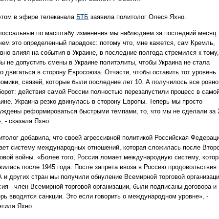
этом в эфире телеканала
БТБ
заявила политолог Олеся Яхно.
лоссальные по масштабу изменения мы наблюдаем за последний месяц.
чем это определенный парадокс: потому что, мне кажется, сам Кремль,
вно влияя на события в Украине, в последние полгода стремился к тому,
бы не допустить смены в Украине политэлиты, чтобы Украина не стала
о двигаться в сторону Евросоюза. Отчасти, чтобы оставить тот уровень
номики, связей, которые были последние лет 10. А получилось все ровно
борот: действия самой России полностью перезапустили процесс в само
аине. Украина резко двинулась в сторону Европы. Теперь мы просто
уждены реформироваться быстрыми темпами, то, что мы не сделали за 
, - сказала Яхно.
итолог добавила, что своей агрессивной политикой Российская Федерац
ает систему международных отношений, которая сложилась после Втор
овой войны. «Более того, Россия ломает международную систему, котор
жилась после 1945 года. После запрета ввоза в Россию продовольствия 
 и других стран мы получили обнуление Всемирной торговой организаци
сия - член Всемирной торговой организации, были подписаны договора и
ерь вводятся санкции. Это если говорить о международном уровне», -
етила Яхно.