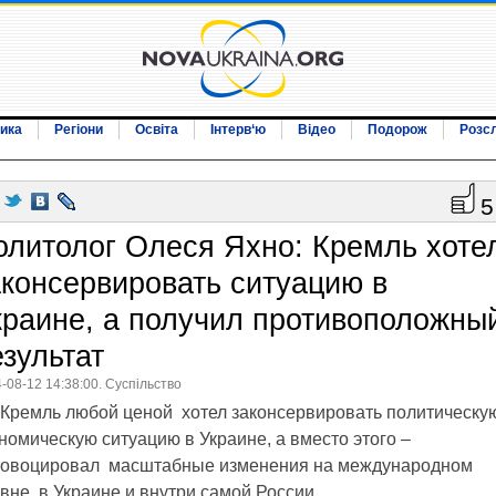
ика
Регіони
Освіта
Інтерв‘ю
Відео
Подорож
Розс
5
олитолог Олеся Яхно: Кремль хоте
аконсервировать ситуацию в
краине, а получил противоположны
езультат
-08-12 14:38:00. Суспільство
Кремль любой ценой хотел законсервировать политическу
номическую ситуацию в Украине, а вместо этого –
ровоцировал масштабные изменения на международном
вне, в Украине и внутри самой России.