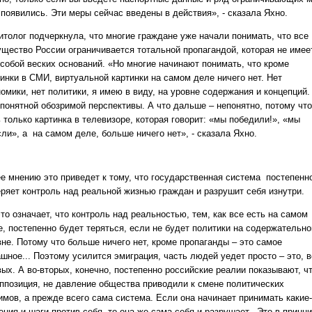
 появились. Эти меры сейчас введены в действия», - сказала Яхно.
итолог подчеркнула, что многие граждане уже начали понимать, что все
ущество России ограничивается тотальной пропагандой, которая не имее
 собой веских оснований. «Но многие начинают понимать, что кроме
тинки в СМИ, виртуальной картинки на самом деле ничего нет. Нет
омики, нет политики, я имею в виду, на уровне содержания и концепций.
 понятной обозримой перспективы. А что дальше – непонятно, потому что
 только картинка в телевизоре, которая говорит: «мы победили!», «мы
ли», а на самом деле, больше ничего нет», - сказала Яхно.
ее мнению это приведет к тому, что государственная система постепенн
еряет контроль над реальной жизнью граждан и разрушит себя изнутри.
то означает, что контроль над реальностью, тем, как все есть на самом
е, постепенно будет теряться, если не будет политики на содержательн
вне. Потому что больше ничего нет, кроме пропаганды – это самое
шное... Поэтому усилится эмиграция, часть людей уедет просто – это, в
вых. А во-вторых, конечно, постепенно российские реалии показывают, ч
оппозиция, не давление общества приводили к смене политических
имов, а прежде всего сама система. Если она начинает принимать какие-
ения и шаги против себя, то она же сама себя и разрушает. Это в принц