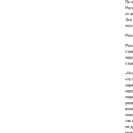
По 
Рос
от м
Эти 
пос
Рос
Рос
стр
пер
стр
«Что
что
зар
пер
пер
раз
воз
поис
так
не 
мож