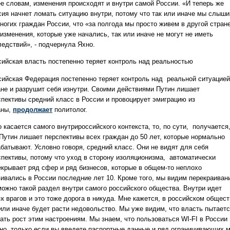
ее словам, изменения происходят и внутри самой России. «И теперь же
сия начнет ломать ситуацию внутри, потому что так или иначе мы слыш
ногих граждан России, что «за полгода мы просто живем в другой стран
изменения, которые уже начались, так или иначе не могут не иметь
ледствий», - подчернула Яхно.
сийская власть постепенно теряет контроль над реальностью
сийская Федерация постепенно теряет контроль над реальной ситуацией
ане и разрушит себя изнутри. Своими действиями Путин лишает
спективы средний класс в России и провоцирует эмиграцию из
аны,
продолжает
политолог.
 касается самого внутрироссийского контекста, то, по сути, получается
 Путин лишает перспективы всех граждан до 50 лет, которые нормально
абатывают. Условно говоря, средний класс. Они не видят для себя
спективы, потому что уход в сторону изоляционизма, автоматически
екрывает ряд сфер и ряд бизнесов, которые в общем-то неплохо
вивались в России последние лет 10. Кроме того, мы видим перекраиван
можно такой раздел внутри самого российского общества. Внутри идет
к врагов и это тоже дорога в никуда. Мне кажется, в российском общес
 или иначе будет расти недовольство. Мы уже видим, что власть пытает
дать рост этим настроениям. Мы знаем, что пользоваться WI-FI в России
но, только если вы введете паспортные данные и ряд ограничивающих 