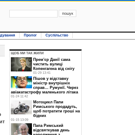
ідування
Пролог
Суспільство
ЩОБ МИ ТАК ЖИЛИ
Прем'єр Данії сама
чистить вулиці
Копенгагена від снігу
01-29 13:41
Пішов у відставку
міністр внутрішніх
справ… Румунії. Через
авіакатастрофу маленького літака
01-24 11:42
Мотоцикл Папи
Римського продадуть,
щоб потратити гроші на
о
бідних
01-15 13:09
ит
Папа Римський
відсвяткував день
народження з