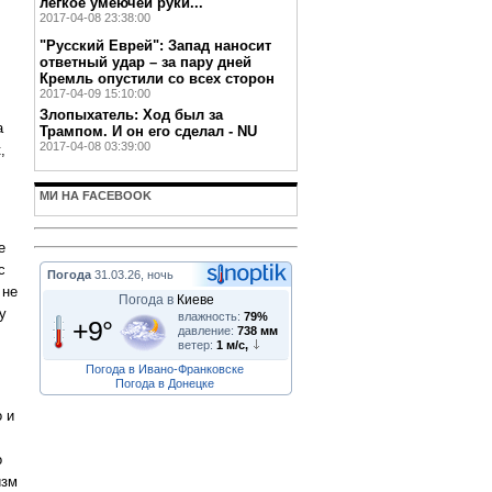
легкое умеючей руки...
2017-04-08 23:38:00
"Русский Еврей": Запад наносит
ответный удар – за пару дней
Кремль опустили со всех сторон
2017-04-09 15:10:00
Злопыхатель: Ход был за
а
Трампом. И он его сделал - NU
2017-04-08 03:39:00
,
МИ НА FACEBOOK
е
с
Погода
31.03.26, ночь
 не
Погода в
Киеве
у
влажность:
79%
+9°
давление:
738 мм
ветер:
1 м/с,
Погода в Ивано-Франковске
Погода в Донецке
 и
о
изм