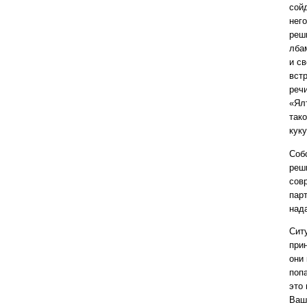
сойд
него
реш
лба
и св
вст
реч
«Ял
тако
кук
Соб
реш
сов
пар
над
Сит
при
они
попа
это
Ваш