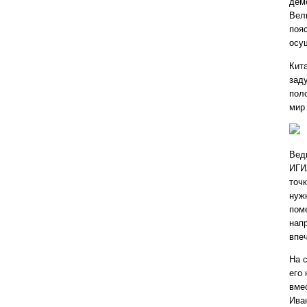
дем
Вели
пояс
осу
Кит
зад
пол
мир
Ведь
ИГИ
точк
нужн
пом
нап
впеч
На 
его 
вме
Ива