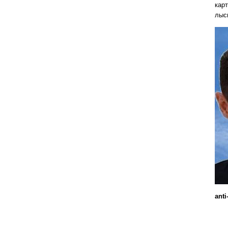
карт
лыси
anti