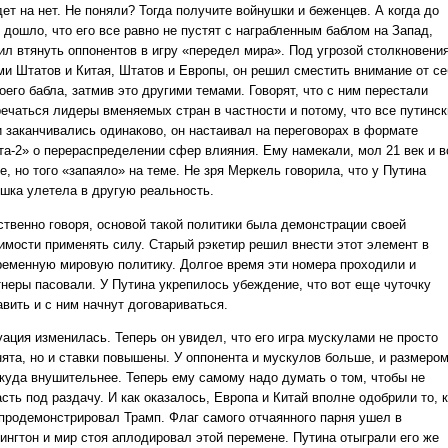
ет на нет. Не поняли? Тогда получите войнушки и беженцев. А когда до
 дошло, что его все равно не пустят с награбленным баблом на Запад,
ил втянуть оппонентов в игру «передел мира». Под угрозой столкновени
ми Штатов и Китая, Штатов и Европы, он решил сместить внимание от се
оего бабла, затмив это другими темами. Говорят, что с ним перестали
речаться лидеры вменяемых стран в частности и потому, что все путинск
и заканчивались одинаково, он настаивал на переговорах в формате
та-2» о перераспределении сфер влияния. Ему намекали, мол 21 век и в
е, но того «запаяло» на теме. Не зря Меркель говорила, что у Путина
ушка улетела в другую реальность.
ственно говоря, основой такой политики была демонстрации своей
имости применять силу. Старый рэкетир решил внести этот элемент в
ременную мировую политику. Долгое время эти номера проходили и
тнеры пасовали. У Путина укрепилось убеждение, что вот еще чуточку
авить и с ним начнут договариваться.
уация изменилась. Теперь он увидел, что его игра мускулами не просто
нята, но и ставки повышены. У оппонента и мускулов больше, и размеро
 куда внушительнее. Теперь ему самому надо думать о том, чтобы не
сть под раздачу. И как оказалось, Европа и Китай вполне одобрили то, 
 продемонстрировал Трамп. Флаг самого отчаянного парня ушел в
ингтон и мир стоя аплодировал этой перемене. Путина отыграли его же