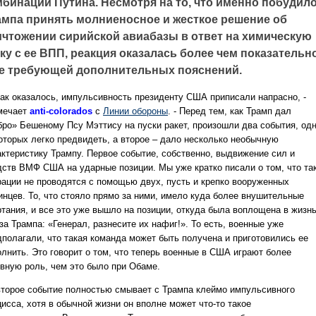
мбинации Путина. Несмотря на то, что именно побудил
ампа принять молниеносное и жесткое решение об
ичтожении сирийской авиабазы в ответ на химическую
ку с ее ВПП, реакция оказалась более чем показательн
не требующей дополнительных пояснений.
как оказалось, импульсивность президенту США приписали напрасно, -
мечает
anti-colorados
с
Линии обороны
. - Перед тем, как Трамп дал
бро» Бешеному Псу Мэттису на пуски ракет, произошли два события, од
которых легко предвидеть, а второе – дало несколько необычную
актеристику Трампу. Первое событие, собственно, выдвижение сил и
дств ВМФ США на ударные позиции. Мы уже кратко писали о том, что та
рации не проводятся с помощью двух, пусть и крепко вооруженных
инцев. То, что стояло прямо за ними, имело куда более внушительные
ртания, и все это уже вышло на позиции, откуда была воплощена в жизн
а Трампа: «Генерал, разнесите их нафиг!». То есть, военные уже
дполагали, что такая команда может быть получена и приготовились ее
олнить. Это говорит о том, что теперь военные в США играют более
ивную роль, чем это было при Обаме.
второе событие полностью смывает с Трампа клеймо импульсивного
исса, хотя в обычной жизни он вполне может что-то такое