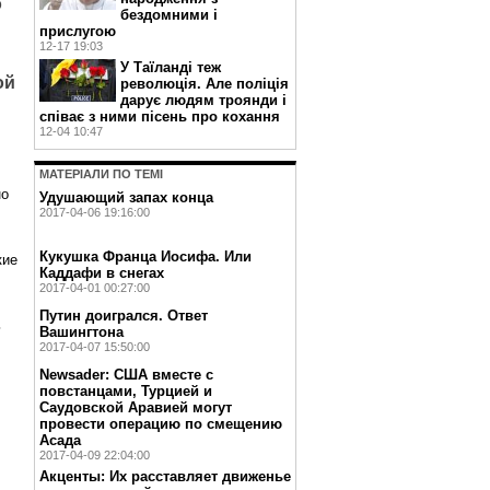
о
бездомними і
прислугою
12-17 19:03
У Таїланді теж
ой
революція. Але поліція
дарує людям троянди і
співає з ними пісень про кохання
12-04 10:47
МАТЕРIАЛИ ПО ТЕМI
но
Удушающий запах конца
2017-04-06 19:16:00
Кукушка Франца Иосифа. Или
кие
Каддафи в снегах
2017-04-01 00:27:00
Путин доигрался. Ответ
ь
Вашингтона
2017-04-07 15:50:00
Newsader: США вместе с
повстанцами, Турцией и
Саудовской Аравией могут
провести операцию по смещению
Асада
2017-04-09 22:04:00
Акценты: Их расставляет движенье