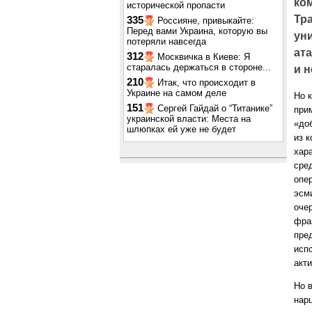
ко
исторической пропасти
Тр
335
Россияне, привыкайте:
Перед вами Украина, которую вы
ун
потеряли навсегда
ата
312
Москвичка в Киеве: Я
старалась держаться в стороне...
и 
210
Итак, что происходит в
Украине на самом деле
Но 
151
Сергей Гайдай о “Титанике”
при
украинской власти: Места на
«до
шлюпках ей уже не будет
из 
хар
сре
опе
эсм
оче
фраз
пре
исп
акт
Но 
нарц