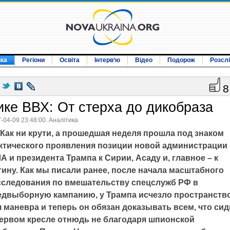
ика
Регіони
Освіта
Інтерв‘ю
Відео
Подорож
Розсл
8
ике ВВХ: От стерха до дикобраза
-04-09 23:48:00. Аналітика
Как ни крути, а прошедшая неделя прошла под знаком
ктического проявления позиции новой администрации
 и президента Трампа к Сирии, Асаду и, главное – к
тину. Как мы писали ранее, после начала масштабного
сследования по вмешательству спецслужб РФ в
едвыборную кампанию, у Трампа исчезло пространств
 маневра и теперь он обязан доказывать всем, что сид
первом кресле отнюдь не благодаря шпионской