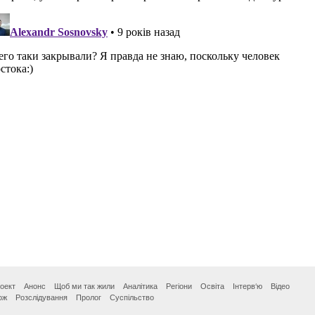
оект
Анонс
Щоб ми так жили
Аналітика
Регіони
Освіта
Інтерв‘ю
Відео
ож
Розслідування
Пролог
Суспільство