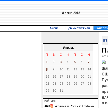
8 січня 2018
Анонс
Щоб ми так жили
Аналіт
Январь
П
П
В
С
Ч
П
С
Н
2017
1
3
5
7
2
4
6
фа
8
9
10
11
12
13
14
США
15
16
17
18
19
20
21
Пу
22
23
24
25
26
27
28
ра
29
30
31
пр
для
РЕЙТИНГ
в 
340
Украина и Россия: Глубина