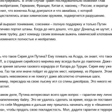
онстрировать. В этом случае Трамп последовательно обзвонил глав
кобритании, Германии, Франции, Китая и, наконец – России, и вкратце
нил, что вонючка Асад доигрался и что авиабаза, с которой
ществлялись атаки химическим оружием, подвергнется разрушению.
ай выразил понимание, союзники – полную поддержку и только Путин
умчиво портил штаны. Когда до него дошло, что друг Дональд не шутит, 
ожив трубку, даст команду своим военным выжечь химический клоповник
 изменился полностью и необратимо.
 что такое Сирия для Путина? Ему плевать на Асада, он знает, что тако
Л, а страдания сирийского мирняка ему всегда были до лампочки. Даже 
и зрения затычки газового коридора от Катара до Турции, Сирия ему уже
а. Газ так или иначе пойдет из других мест, например, из Израиля. Этом
ешать невозможно и не помогут даже абсолютно отчаянные шаги,
ример, пересадка на свою лысину игл со спины дикобраза. Это никого не
атлит.
самом деле, Путина интересовал всего один вопрос – гарантии ему лично
напиленному баблу. Это не удалось сделать за время, когда он поставил
сто себя Медведева и дальше ему пришлось начинать игру в «бешенног
на», чтобы продать свою покладистость. Мол, дадите гарантии и террор