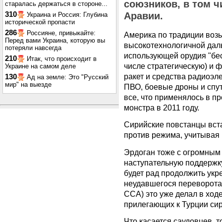
союзников, в том ч
старалась держаться в стороне...
310
Аравии.
Украина и Россия: Глубина
исторической пропасти
286
Россияне, привыкайте:
Америка по традиции возь
Перед вами Украина, которую вы
высокотехнологичной дал
потеряли навсегда
использующей орудия "бес
210
Итак, что происходит в
числе стратегическую) и 
Украине на самом деле
ракет и средства радиоэл
130
Ад на земле: Это "Русский
мир" на выезде
ПВО, боевые дроны и спу
все, что применялось в п
монстра в 2011 году.
Сирийские повстанцы вст
против режима, учитывая 
Эрдоган тоже с огромным
наступательную поддержку
будет рад продолжить ук
неудавшегося переворота 
ССА) это уже делал в ход
прилегающих к Турции сир
Что касается саудовцев, т