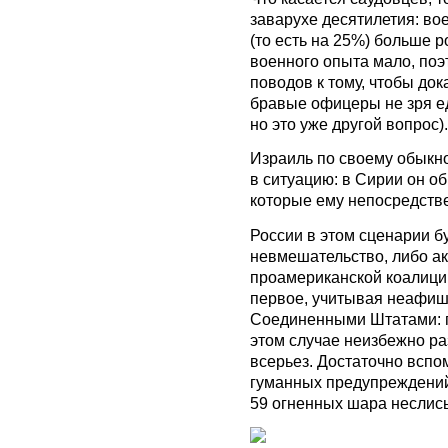
заварухе десятилетия: во
(то есть на 25%) больше р
военного опыта мало, поэ
поводов к тому, чтобы док
бравые офицеры не зря ед
но это уже другой вопрос).
Израиль по своему обыкн
в ситуацию: в Сирии он о
которые ему непосредств
России в этом сценарии б
невмешательство, либо а
проамериканской коалиции
первое, учитывая неафиш
Соединенными Штатами: г
этом случае неизбежно ра
всерьез. Достаточно вспо
гуманных предупреждений 
59 огненных шара неслись