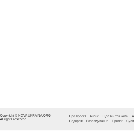
Copyright © NOVA UKRAINA.ORG
Про проект
Анонс
Щоб ми так жили
А
All rights reserved.
Подорож
Розслідування
Пролог
Сусп