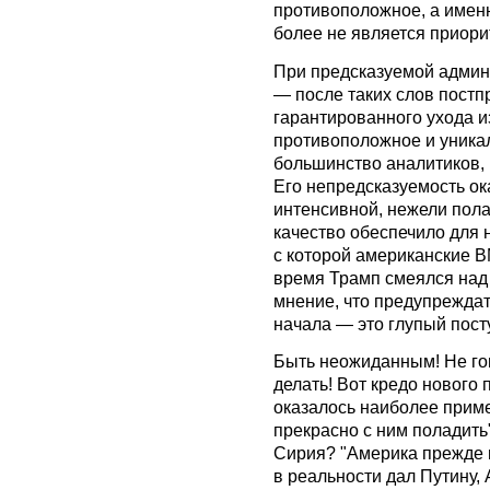
противоположное, а именн
более не является приор
При предсказуемой админ
— после таких слов пост
гарантированного ухода и
противоположное и уникал
большинство аналитиков, 
Его непредсказуемость ок
интенсивной, нежели пола
качество обеспечило для 
с которой американские В
время Трамп смеялся над
мнение, что предупреждат
начала — это глупый пос
Быть неожиданным! Не гов
делать! Вот кредо нового 
оказалось наиболее прим
прекрасно с ним поладить
Сирия? "Америка прежде в
в реальности дал Путину, 