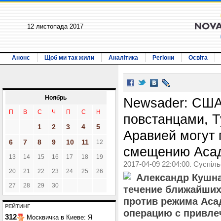
12 листопада 2017
Анонс
Щоб ми так жили
Аналітика
Регіони
Освіта
Ноябрь
Newsader: США
П
В
С
Ч
П
С
Н
повстанцами, Т
1
2
3
4
5
Аравией могут 
6
7
8
9
10
11
12
смещению Аса
13
14
15
16
17
18
19
2017-04-09 22:04:00. Суспіл
20
21
22
23
24
25
26
Александр Кушна
27
28
29
30
течение ближайших
против режима Ас
РЕЙТИНГ
операцию с привле
312
Москвичка в Киеве: Я