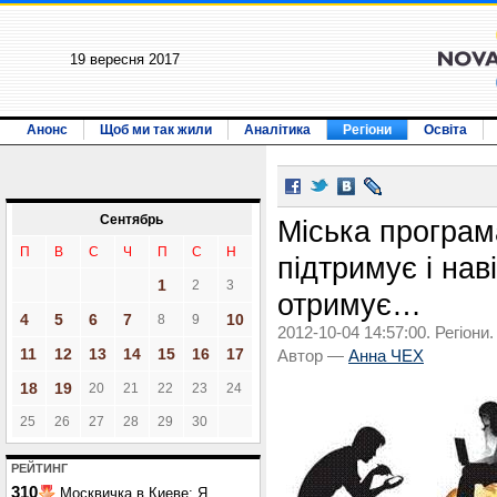
19 вересня 2017
Анонс
Щоб ми так жили
Аналітика
Регіони
Освіта
Сентябрь
Міська програма
П
В
С
Ч
П
С
Н
підтримує і наві
1
2
3
отримує…
4
5
6
7
10
8
9
2012-10-04 14:57:00. Регіони.
11
12
13
14
15
16
17
Автор —
Анна ЧЕХ
18
19
20
21
22
23
24
25
26
27
28
29
30
РЕЙТИНГ
310
Москвичка в Киеве: Я