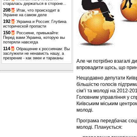
старалась держаться в стороне...
208
Итак, что происходит в
Украине на самом деле
192
Украина и Россия: Глубина
исторической пропасти
150
Россияне, привыкайте:
Перед вами Украина, которую вы
потеряли навсегда
114
Обращение к россиянам: Вы
заслужили не ненависть нашу, а
презрение - как змеи и тараканы
Але чи потрібно взагалі д
впровадити щось, що при
Нещодавно депутати Київр
більшістю голосів підтрим
сім’ї та молоді на 2012-20
Головним управління у спра
Київським міським центром 
молоді.
Програма передбачає соці
молоді. Планується: