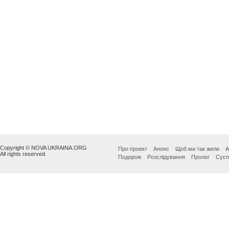
Copyright © NOVA UKRAINA.ORG
Про проект
Анонс
Щоб ми так жили
А
All rights reserved.
Подорож
Розслідування
Пролог
Сусп