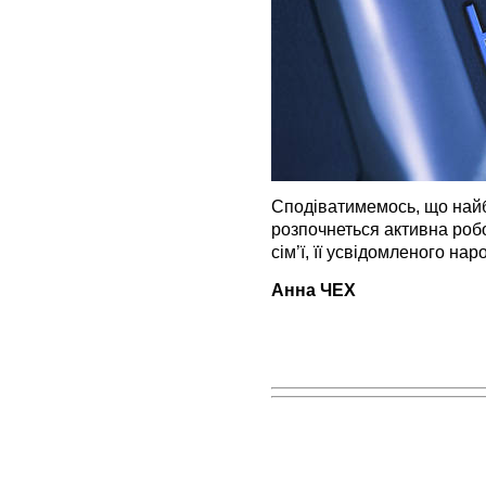
Сподіватимемось, що найб
розпочнеться активна ро
сім’ї, її усвідомленого на
Анна ЧЕХ