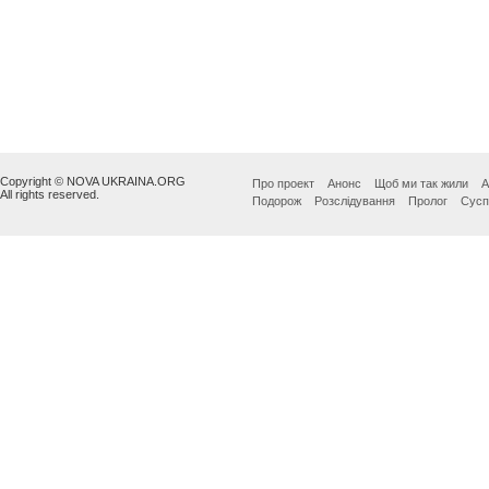
Copyright © NOVA UKRAINA.ORG
Про проект
Анонс
Щоб ми так жили
А
All rights reserved.
Подорож
Розслідування
Пролог
Сусп