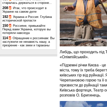
старалась держаться в стороне...
208
Итак, что происходит в
Украине на самом деле
192
Украина и Россия: Глубина
исторической пропасти
150
Россияне, привыкайте:
Перед вами Украина, которую вы
потеряли навсегда
114
Обращение к россиянам: Вы
заслужили не ненависть нашу, а
презрение - как змеи и тараканы
Либідь, що проходить під
«Олімпійський».
«Підземні річки Києва - це 
міста, тому їх треба берегт
київських гір від руйнації
Черепановою горою та її 
призвести до руйнації таки
Київська фортеця, Театр о
розповів О. Бригинець.