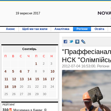
19 вересня 2017
Анонс
Щоб ми так жили
Аналітика
Регіони
Освіта
Сентябрь
"Праффесіанали
П
В
С
Ч
П
С
Н
НСК "Олімпійсь
1
2
3
2012-07-04 16:53:00. Регіони
4
5
6
7
10
8
9
11
12
13
14
15
16
17
18
19
20
21
22
23
24
25
26
27
28
29
30
РЕЙТИНГ
310
Москвичка в Киеве: Я