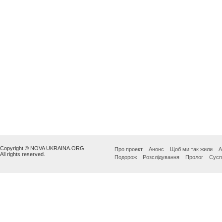
Copyright © NOVA UKRAINA.ORG
Про проект
Анонс
Щоб ми так жили
А
All rights reserved.
Подорож
Розслідування
Пролог
Сусп