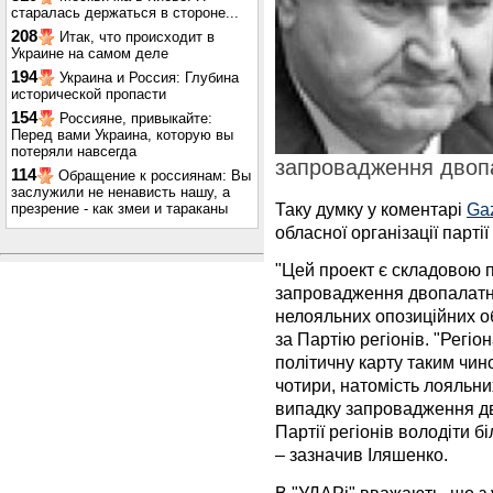
старалась держаться в стороне...
208
Итак, что происходит в
Украине на самом деле
194
Украина и Россия: Глубина
исторической пропасти
154
Россияне, привыкайте:
Перед вами Украина, которую вы
потеряли навсегда
запровадження двоп
114
Обращение к россиянам: Вы
заслужили не ненависть нашу, а
Таку думку у коментарі
Ga
презрение - как змеи и тараканы
обласної організації парті
"Цей проект є складовою пі
запровадження двопалатно
нелояльних опозиційних об
за Партію регіонів. "Регі
політичну карту таким чин
чотири, натомість лояльних
випадку запровадження д
Партії регіонів володіти б
– зазначив Іляшенко.
В "УДАРі" вважають, що з