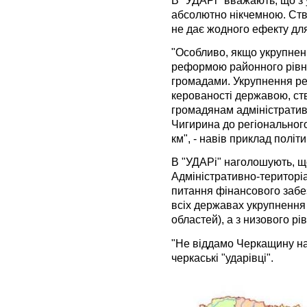
абсолютно нікчемною. Ств
не дає жодного ефекту для
"Особливо, якщо укрупнен
реформою районного рівня
громадами. Укрупнення рег
керованості державою, ст
громадянам адміністратив
Чигирина до регіонального
км", - навів приклад політи
В "УДАРі" наголошують, що 
Адміністративно-територ
питання фінансового забе
всіх державах укрупнення 
областей), а з низового рів
"Не віддамо Черкащину на 
черкаські "ударівці".