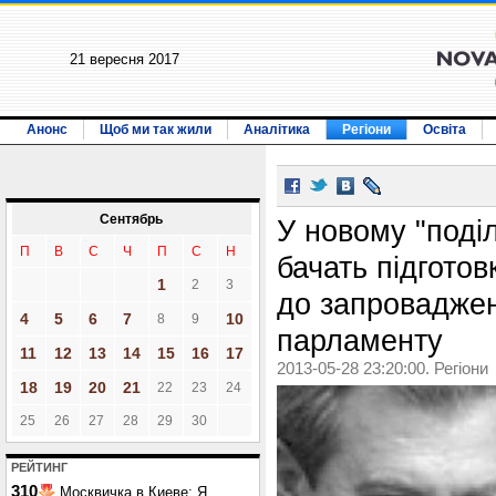
21 вересня 2017
Анонс
Щоб ми так жили
Аналітика
Регіони
Освіта
Сентябрь
У новому "поділ
П
В
С
Ч
П
С
Н
бачать підготов
1
2
3
до запровадже
4
5
6
7
10
8
9
парламенту
11
12
13
14
15
16
17
2013-05-28 23:20:00. Регіони
18
19
20
21
22
23
24
25
26
27
28
29
30
РЕЙТИНГ
310
Москвичка в Киеве: Я