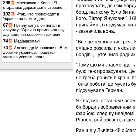
298
Москвичка в Киеве: Я
враховувати, де і які борд
старалась держаться в стороне...
борд, на якому було би на
192
Итак, что происходит в
його. Віктор Янукович". І б
Украине на самом деле
принаймні, б подумав, чи 
87
Путину капут, он попал в
ловушку: Украина применила ноу-
- зазначила вона.
хау ведения современных войн
74
"Все це технологічні речі.
Медіашкола-4
смішно розсилати якісь ли
74
Александр Мнацаканян: Вам,
дорогие украинцы, придется
бордів", - уточнила радни
учиться убивать врага
"Тому що ми знаємо, що т
було теж прорахувати. Це т
не треба робити в країні 
тонка робота, це мусить бу
підсумувала Герман.
Як відомо, останнім часом 
білборди з зображенням п
фарбою: спершу невідомі з
Рівненській області, а ще 
Раніше у Львівській облас