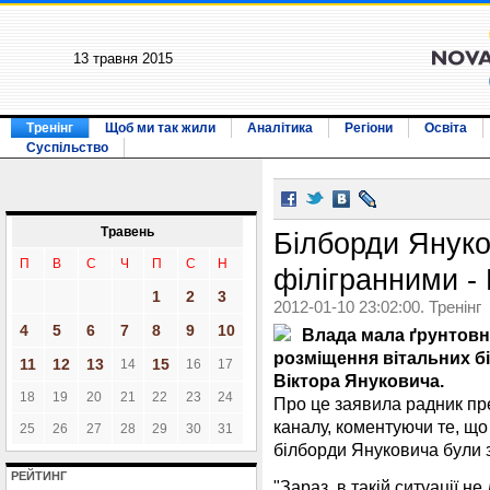
13 травня 2015
Тренінг
Щоб ми так жили
Аналітика
Регіони
Освіта
Суспільство
Травень
Білборди Януко
П
В
С
Ч
П
С
Н
філігранними -
1
2
3
2012-01-10 23:02:00. Тренінг
4
5
6
7
8
9
10
Влада мала ґрунтовні
розміщення вітальних б
11
12
13
15
14
16
17
Віктора Януковича.
18
19
20
21
22
23
24
Про це заявила радник пр
каналу, коментуючи те, що 
25
26
27
28
29
30
31
білборди Януковича були 
РЕЙТИНГ
"Зараз, в такій ситуації не