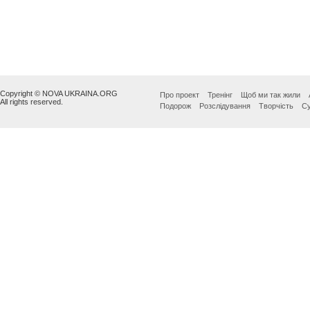
Copyright © NOVA UKRAINA.ORG
Про проект
Тренінг
Щоб ми так жили
All rights reserved.
Подорож
Розслідування
Творчість
Су