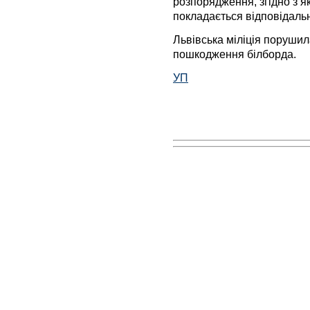
розпорядження, згідно з я
покладається відповідальн
Львівська міліція поруши
пошкодження білборда.
УП