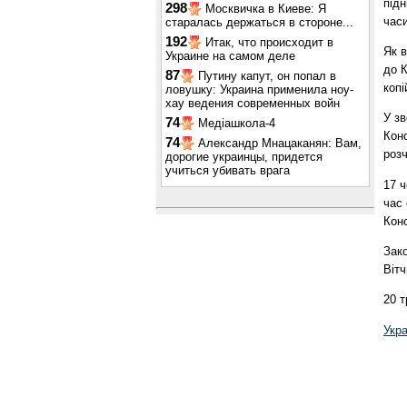
підн
298
Москвичка в Киеве: Я
часи
старалась держаться в стороне...
192
Итак, что происходит в
Як 
Украине на самом деле
до 
87
Путину капут, он попал в
копі
ловушку: Украина применила ноу-
хау ведения современных войн
У зв
74
Медіашкола-4
Конс
74
Александр Мнацаканян: Вам,
розч
дорогие украинцы, придется
учиться убивать врага
17 
час
Конс
Зако
Вітч
20 т
Укр