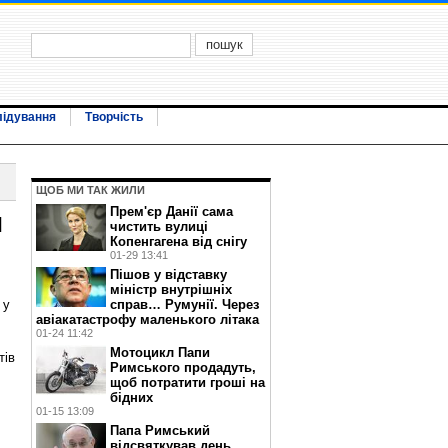
лідування
Творчість
ЩОБ МИ ТАК ЖИЛИ
Прем'єр Данії сама
и
чистить вулиці
Копенгагена від снігу
01-29 13:41
Пішов у відставку
міністр внутрішніх
 у
справ… Румунії. Через
авіакатастрофу маленького літака
01-24 11:42
Мотоцикл Папи
тів
Римського продадуть,
щоб потратити гроші на
бідних
01-15 13:09
Папа Римський
відсвяткував день