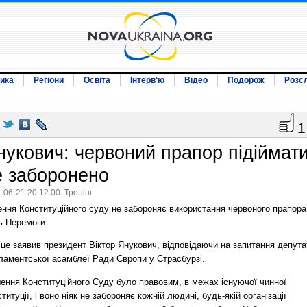
ика
Регіони
Освіта
Інтерв‘ю
Відео
Подорож
Розс
1
нукович: червоний прапор підіймат
е заборонено
-06-21 20:12:00. Тренінг
ення Конституційного суду не забороняє використання червоного прапора
ь Перемоги.
це заявив президент Віктор Янукович, відповідаючи на запитання депута
ламентської асамблеї Ради Європи у Страсбурзі.
шення Конституційного Суду було правовим, в межах існуючої чинної
титуції, і воно ніяк не забороняє кожній людині, будь-якій організації