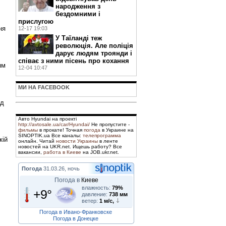
народження з
бездомними і
прислугою
ня
12-17 19:03
У Таїланді теж
революція. Але поліція
дарує людям троянди і
співає з ними пісень про кохання
ям
12-04 10:47
МИ НА FACEBOOK
ід
Авто Hyundai на проекті
http://avtosale.ua/car/Hyundai/
Не пропустите -
фильмы
в прокате! Точная
погода
в Украине на
SINOPTIK.ua Все каналы:
телепрограмма
кій
онлайн. Читай
новости Украины
в ленте
новостей на UKR.net. Ищешь работу? Все
вакансии,
работа в Киеве
на JOB.ukr.net.
Погода
31.03.26, ночь
Погода в
Киеве
влажность:
79%
+9°
давление:
738 мм
ветер:
1 м/с,
Погода в Ивано-Франковске
Погода в Донецке