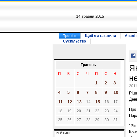
14 травня 2015
Тренінг
Щоб ми так жили
Аналіт
Суспільство
Травень
Я
П
В
С
Ч
П
С
Н
н
1
2
3
2011
4
5
6
7
8
9
10
Ріш
Ден
11
12
13
15
14
16
17
Про 
18
19
20
21
22
23
24
Пар
25
26
27
28
29
30
31
"Рі
Конс
РЕЙТИНГ