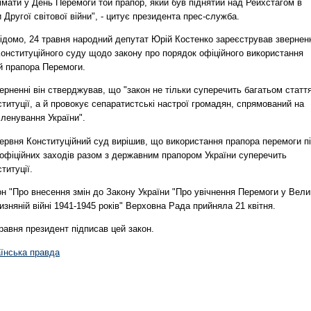
імати у День Перемоги той прапор, який був піднятий над Рейхстагом в
 Другої світової війни", - цитує президента прес-служба.
відомо, 24 травня народний депутат Юрій Костенко зареєстрував звернен
Конституційного суду щодо закону про порядок офіційного використання
й прапора Перемоги.
ерненні він стверджував, що "закон не тільки суперечить багатьом статт
титуції, а й провокує сепаратистські настрої громадян, спрямований на
ленування України".
червня Конституційний суд вирішив, що використання прапора перемоги п
 офіційних заходів разом з державним прапором України суперечить
титуції.
н "Про внесення змін до Закону України "Про увічнення Перемоги у Вели
изняній війні 1941-1945 років" Верховна Рада прийняла 21 квітня.
равня президент підписав цей закон.
аїнська правда