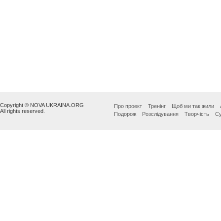
Copyright © NOVA UKRAINA.ORG
Про проект
Тренінг
Щоб ми так жили
All rights reserved.
Подорож
Розслідування
Творчість
Су