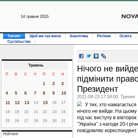
14 травня 2015
Тренінг
Щоб ми так жили
Аналітика
Регіони
Освіта
Суспільство
Травень
Нічого не вийде
П
В
С
Ч
П
С
Н
підмінити прав
1
2
3
Президент
4
5
6
7
8
9
10
2011-08-23 17:34:00. Тренінг
11
12
13
15
14
16
17
У тих, хто намагається
нічого не вийде. На цьом
18
19
20
21
22
23
24
під час виступу в вівторо
25
26
27
28
29
30
31
"Україна" з нагоди 20-ї рі
повідомляє кореспондент
РЕЙТИНГ