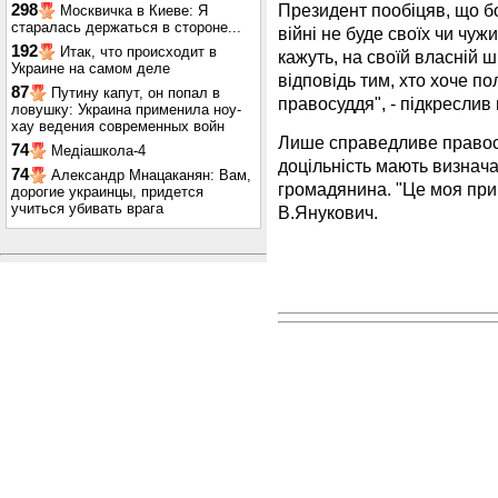
Президент пообіцяв, що б
298
Москвичка в Киеве: Я
старалась держаться в стороне...
війні не буде своїх чи чужи
192
Итак, что происходит в
кажуть, на своїй власній 
Украине на самом деле
відповідь тим, хто хоче п
87
Путину капут, он попал в
правосуддя", - підкреслив 
ловушку: Украина применила ноу-
хау ведения современных войн
Лише справедливе правосу
74
Медіашкола-4
доцільність мають визначат
74
Александр Мнацаканян: Вам,
громадянина. "Це моя прин
дорогие украинцы, придется
учиться убивать врага
В.Янукович.