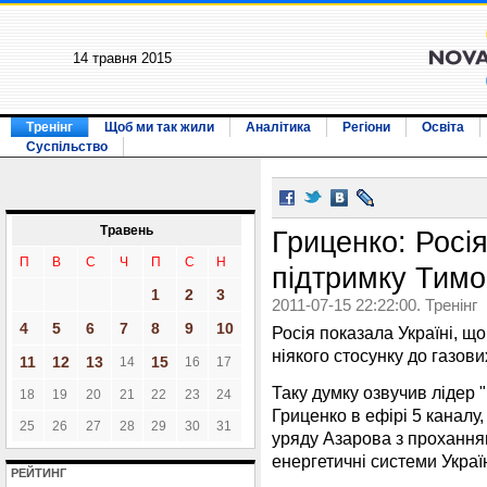
14 травня 2015
Тренінг
Щоб ми так жили
Аналітика
Регіони
Освіта
Суспільство
Травень
Гриценко: Росі
П
В
С
Ч
П
С
Н
підтримку Тим
1
2
3
2011-07-15 22:22:00. Тренінг
4
5
6
7
8
9
10
Росія показала Україні, щ
ніякого стосунку до газови
11
12
13
15
14
16
17
Таку думку озвучив лідер 
18
19
20
21
22
23
24
Гриценко в ефірі 5 каналу
25
26
27
28
29
30
31
уряду Азарова з проханням
енергетичні системи Україн
РЕЙТИНГ