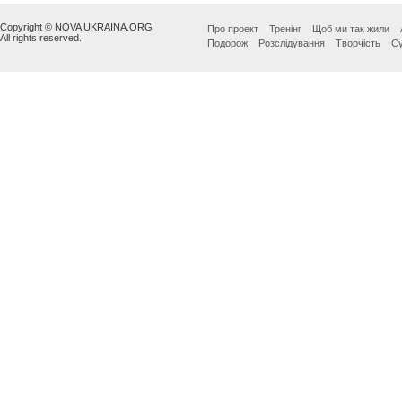
Copyright © NOVA UKRAINA.ORG
Про проект
Тренінг
Щоб ми так жили
All rights reserved.
Подорож
Розслідування
Творчість
Су